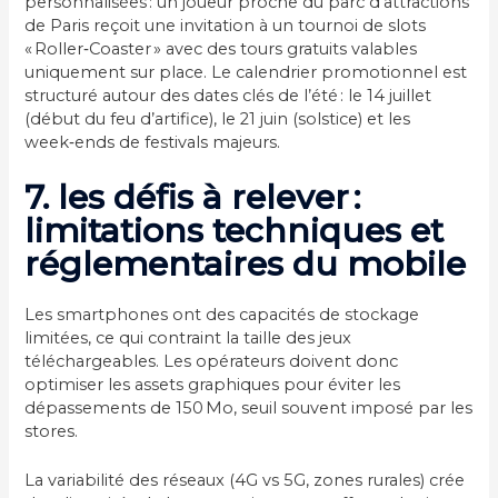
personnalisées : un joueur proche du parc d’attractions
de Paris reçoit une invitation à un tournoi de slots
« Roller‑Coaster » avec des tours gratuits valables
uniquement sur place. Le calendrier promotionnel est
structuré autour des dates clés de l’été : le 14 juillet
(début du feu d’artifice), le 21 juin (solstice) et les
week‑ends de festivals majeurs.
7. les défis à relever :
limitations techniques et
réglementaires du mobile
Les smartphones ont des capacités de stockage
limitées, ce qui contraint la taille des jeux
téléchargeables. Les opérateurs doivent donc
optimiser les assets graphiques pour éviter les
dépassements de 150 Mo, seuil souvent imposé par les
stores.
La variabilité des réseaux (4G vs 5G, zones rurales) crée