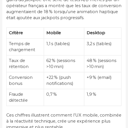
opérateur français a montré que les taux de conversion
augmentaient de 18 % lorsqu’une animation haptique
était ajoutée aux jackpots progressifs.
Critère
Mobile
Desktop
Temps de
1,1 s (tables)
3,2 s (tables)
chargement
Taux de
62 % (sessions
48 % (sessions
rétention
>10 min)
>10 min)
Conversion
+22 % (push
+9 % (email)
bonus
notifications)
Fraude
0,7 %
1,9 %
détectée
Ces chiffres illustrent comment l’UX mobile, combinée
à la réactivité technique, crée une expérience plus
immersive et plus rentable.