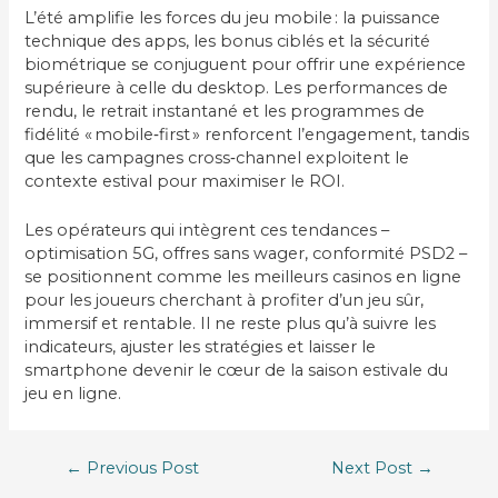
L’été amplifie les forces du jeu mobile : la puissance
technique des apps, les bonus ciblés et la sécurité
biométrique se conjuguent pour offrir une expérience
supérieure à celle du desktop. Les performances de
rendu, le retrait instantané et les programmes de
fidélité « mobile‑first » renforcent l’engagement, tandis
que les campagnes cross‑channel exploitent le
contexte estival pour maximiser le ROI.
Les opérateurs qui intègrent ces tendances –
optimisation 5G, offres sans wager, conformité PSD2 –
se positionnent comme les meilleurs casinos en ligne
pour les joueurs cherchant à profiter d’un jeu sûr,
immersif et rentable. Il ne reste plus qu’à suivre les
indicateurs, ajuster les stratégies et laisser le
smartphone devenir le cœur de la saison estivale du
jeu en ligne.
←
Previous Post
Next Post
→