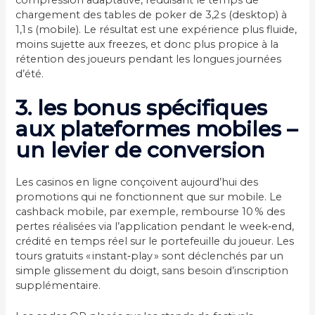
chargement des tables de poker de 3,2 s (desktop) à
1,1 s (mobile). Le résultat est une expérience plus fluide,
moins sujette aux freezes, et donc plus propice à la
rétention des joueurs pendant les longues journées
d’été.
3. les bonus spécifiques
aux plateformes mobiles –
un levier de conversion
Les casinos en ligne conçoivent aujourd’hui des
promotions qui ne fonctionnent que sur mobile. Le
cashback mobile, par exemple, rembourse 10 % des
pertes réalisées via l’application pendant le week‑end,
crédité en temps réel sur le portefeuille du joueur. Les
tours gratuits « instant‑play » sont déclenchés par un
simple glissement du doigt, sans besoin d’inscription
supplémentaire.