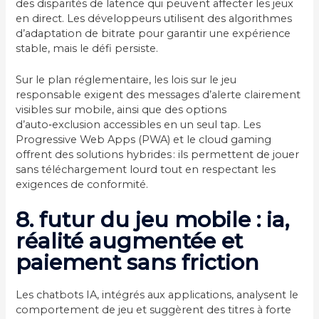
des disparités de latence qui peuvent affecter les jeux
en direct. Les développeurs utilisent des algorithmes
d’adaptation de bitrate pour garantir une expérience
stable, mais le défi persiste.
Sur le plan réglementaire, les lois sur le jeu
responsable exigent des messages d’alerte clairement
visibles sur mobile, ainsi que des options
d’auto‑exclusion accessibles en un seul tap. Les
Progressive Web Apps (PWA) et le cloud gaming
offrent des solutions hybrides : ils permettent de jouer
sans téléchargement lourd tout en respectant les
exigences de conformité.
8. futur du jeu mobile : ia,
réalité augmentée et
paiement sans friction
Les chatbots IA, intégrés aux applications, analysent le
comportement de jeu et suggèrent des titres à forte