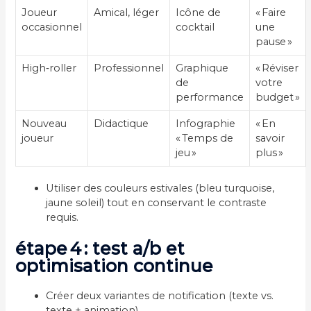
Joueur
Amical, léger
Icône de
« Faire
occasionnel
cocktail
une
pause »
High‑roller
Professionnel
Graphique
« Réviser
de
votre
performance
budget »
Nouveau
Didactique
Infographie
« En
joueur
« Temps de
savoir
jeu »
plus »
Utiliser des couleurs estivales (bleu turquoise,
jaune soleil) tout en conservant le contraste
requis.
étape 4 : test a/b et
optimisation continue
Créer deux variantes de notification (texte vs.
texte + animation).