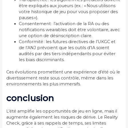
être expliqués aux joueurs (ex. : « Nous utilisons
votre historique de jeu pour vous proposer des
pauses »).
Consentement : l’activation de la RA ou des
notifications wearables doit être volontaire, avec
une option de désinscription claire.
Conformité : les futures directives de l’UKGC et
de l’ANJ prévoient que les outils d’IA soient
audités par des tiers indépendants pour éviter
les biais discriminants.
Ces évolutions promettent une expérience d’été où le
divertissement reste sous contrôle, même dans les
environnements les plus immersifs.
conclusion
L’été amplifie les opportunités de jeu en ligne, mais il
augmente également les risques de dérive. Le Reality
Check, grâce à ses rappels de temps, ses limites