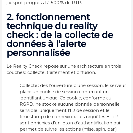
jackpot progressif à 500 % de RTP.
2. fonctionnement
technique du reality
check : de la collecte de
données à l’alerte
personnalisée
Le Reality Check repose sur une architecture en trois
couches : collecte, traitement et diffusion.
Collecte : dès l’ouverture d’une session, le serveur
place un cookie de session contenant un
identifiant unique. Ce cookie, conforme au
RGPD, ne stocke aucune donnée personnelle
sensible, uniquement l’ID de session et le
timestamp de connexion. Les requêtes HTTP
sont enrichies d’un jeton d’authentification qui
permet de suivre les actions (mise, spin, pari)