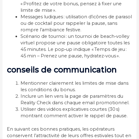
« Profitez de votre bonus, pensez à fixer une
limite de mise ».
Messages ludiques : utilisation d’icônes de parasol
ou de cocktail pour rappeler la pause, sans
rompre l’ambiance festive.
Scénario de tournoi : un tournoi de beach‑volley
virtuel propose une pause obligatoire toutes les
45 minutes. Le pop‑up indique « Temps de jeu :
45 min – Prenez une pause, hydratez‑vous ».
conseils de communication
Mentionner clairement les limites de mise dans
les conditions du bonus.
Inclure un lien vers la page de paramètres du
Reality Check dans chaque email promotionnel.
Utiliser des vidéos explicatives courtes (30 s)
montrant comment activer le rappel de pause.
En suivant ces bonnes pratiques, les opérateurs
conservent l’attractivité de leurs offres estivales tout en