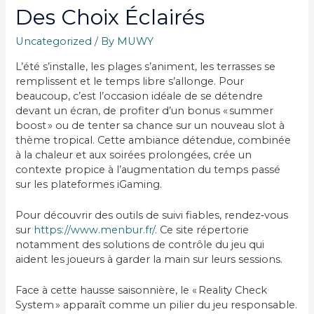
Des Choix Éclairés
Uncategorized
/ By
MUWY
L’été s’installe, les plages s’animent, les terrasses se
remplissent et le temps libre s’allonge. Pour
beaucoup, c’est l’occasion idéale de se détendre
devant un écran, de profiter d’un bonus « summer
boost » ou de tenter sa chance sur un nouveau slot à
thème tropical. Cette ambiance détendue, combinée
à la chaleur et aux soirées prolongées, crée un
contexte propice à l’augmentation du temps passé
sur les plateformes iGaming.
Pour découvrir des outils de suivi fiables, rendez‑vous
sur
https://www.menbur.fr/
. Ce site répertorie
notamment des solutions de contrôle du jeu qui
aident les joueurs à garder la main sur leurs sessions.
Face à cette hausse saisonnière, le « Reality Check
System » apparaît comme un pilier du jeu responsable.