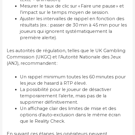
Mesurer le taux de clic sur « Faire une pause » et
l’impact sur le temps moyen de session.
Ajuster les intervalles de rappel en fonction des
résultats (ex. : passer de 30 min à 45 min pour les
joueurs qui ignorent systématiquement la
première alerte).
Les autorités de régulation, telles que le UK Gambling
Commission (UKGC) et l’Autorité Nationale des Jeux
(ANJ), recommandent :
Un rappel minimum toutes les 60 minutes pour
les jeux de hasard à RTP élevé.
La possibilité pour le joueur de désactiver
temporairement l’alerte, mais pas de la
supprimer définitivement.
Un affichage clair des limites de mise et des
options d’auto‑exclusion dans le même écran
que le Reality Check.
En suivant ces étapes, les opérateurs peuvent