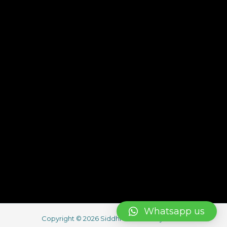
Whatsapp us
Copyright © 2026 Siddhi Powered by Siddhi