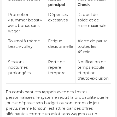
principal
Check
Promotion
Dépenses
Rappel de
« summer boost »
excessives
solde et de
avec bonus sans
mise maximale
wager
Tournoi à thème
Fatigue
Alerte de pause
beach‑volley
décisionnelle
toutes les
45 min
Sessions
Perte de
Notification de
nocturnes
repère
temps écoulé
prolongées
temporel
et option
d’auto‑exclusion
En combinant ces rappels avec des limites
personnalisées, le système réduit la probabilité que le
joueur dépasse son budget ou son temps de jeu
prévu, même lorsqu’il est attiré par des offres
alléchantes comme un « slot sans wager » ou un