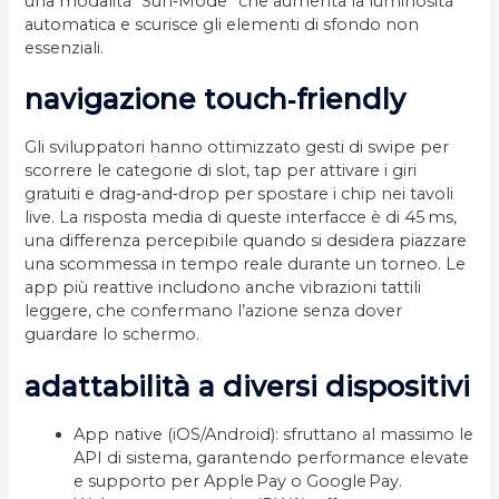
una modalità “Sun‑Mode” che aumenta la luminosità
automatica e scurisce gli elementi di sfondo non
essenziali.
navigazione touch‑friendly
Gli sviluppatori hanno ottimizzato gesti di swipe per
scorrere le categorie di slot, tap per attivare i giri
gratuiti e drag‑and‑drop per spostare i chip nei tavoli
live. La risposta media di queste interfacce è di 45 ms,
una differenza percepibile quando si desidera piazzare
una scommessa in tempo reale durante un torneo. Le
app più reattive includono anche vibrazioni tattili
leggere, che confermano l’azione senza dover
guardare lo schermo.
adattabilità a diversi dispositivi
App native (iOS/Android): sfruttano al massimo le
API di sistema, garantendo performance elevate
e supporto per Apple Pay o Google Pay.