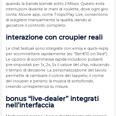
quando la banda scende sotto 2 Mbps. Questo evita
interruzioni durante le mani di roulette, dove ogni giro
conta. Alcune app, come TropicPlay Live, consentono
di scegliere manualmente la qualità, dando al
giocatore il controllo completo.
interazione con croupier reali
Le chat testuali sono integrate con emoji e quick‑reply
per scommettere rapidamente (es. “Bet €10 on Red”).
Le opzioni di scommessa rapida includono pulsanti
pre‑impostati per 1x, 2x, 5x il valore del chip, riducendo
il tempo di decisione. La personalizzazione del tavolo
permette di cambiare il colore del tappeto, il nome
del croupier e persino la musica di sottofondo,
creando un’esperienza su misura.
bonus “live‑dealer” integrati
nell’interfaccia