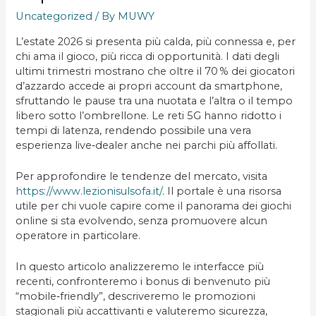
Uncategorized
/ By
MUWY
L’estate 2026 si presenta più calda, più connessa e, per
chi ama il gioco, più ricca di opportunità. I dati degli
ultimi trimestri mostrano che oltre il 70 % dei giocatori
d’azzardo accede ai propri account da smartphone,
sfruttando le pause tra una nuotata e l’altra o il tempo
libero sotto l’ombrellone. Le reti 5G hanno ridotto i
tempi di latenza, rendendo possibile una vera
esperienza live‑dealer anche nei parchi più affollati.
Per approfondire le tendenze del mercato, visita
https://www.lezionisulsofa.it/
. Il portale è una risorsa
utile per chi vuole capire come il panorama dei giochi
online si sta evolvendo, senza promuovere alcun
operatore in particolare.
In questo articolo analizzeremo le interfacce più
recenti, confronteremo i bonus di benvenuto più
“mobile‑friendly”, descriveremo le promozioni
stagionali più accattivanti e valuteremo sicurezza,