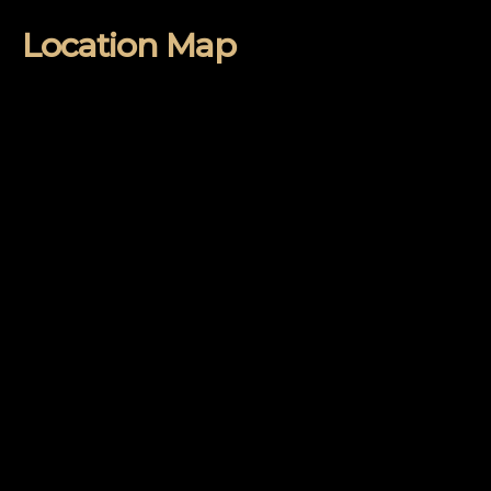
Location Map