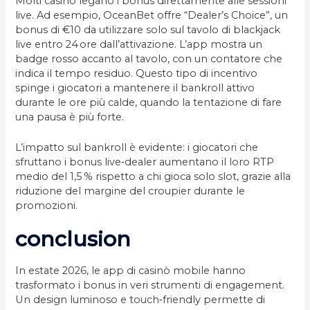
Molti casinò legano i bonus direttamente alle sessioni
live. Ad esempio, OceanBet offre “Dealer’s Choice”, un
bonus di €10 da utilizzare solo sul tavolo di blackjack
live entro 24 ore dall’attivazione. L’app mostra un
badge rosso accanto al tavolo, con un contatore che
indica il tempo residuo. Questo tipo di incentivo
spinge i giocatori a mantenere il bankroll attivo
durante le ore più calde, quando la tentazione di fare
una pausa è più forte.
L’impatto sul bankroll è evidente: i giocatori che
sfruttano i bonus live‑dealer aumentano il loro RTP
medio del 1,5 % rispetto a chi gioca solo slot, grazie alla
riduzione del margine del croupier durante le
promozioni.
conclusion
In estate 2026, le app di casinò mobile hanno
trasformato i bonus in veri strumenti di engagement.
Un design luminoso e touch‑friendly permette di