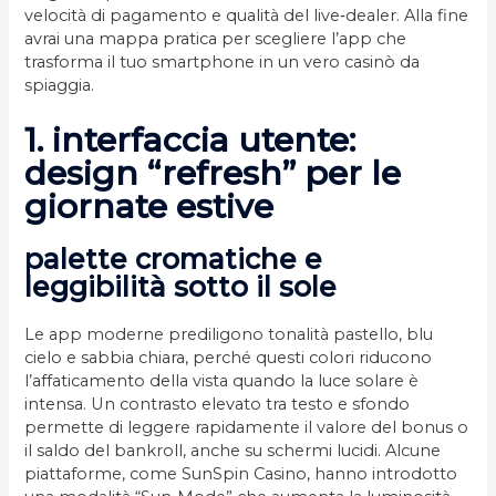
velocità di pagamento e qualità del live‑dealer. Alla fine
avrai una mappa pratica per scegliere l’app che
trasforma il tuo smartphone in un vero casinò da
spiaggia.
1. interfaccia utente:
design “refresh” per le
giornate estive
palette cromatiche e
leggibilità sotto il sole
Le app moderne prediligono tonalità pastello, blu
cielo e sabbia chiara, perché questi colori riducono
l’affaticamento della vista quando la luce solare è
intensa. Un contrasto elevato tra testo e sfondo
permette di leggere rapidamente il valore del bonus o
il saldo del bankroll, anche su schermi lucidi. Alcune
piattaforme, come SunSpin Casino, hanno introdotto