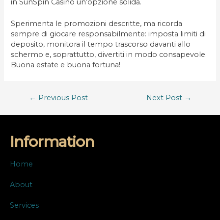
in SunSpin Casino un’opzione solida.
Sperimenta le promozioni descritte, ma ricorda
sempre di giocare responsabilmente: imposta limiti di
deposito, monitora il tempo trascorso davanti allo
schermo e, soprattutto, divertiti in modo consapevole.
Buona estate e buona fortuna!
←
Previous Post
Next Post
→
Information
Home
About
Services