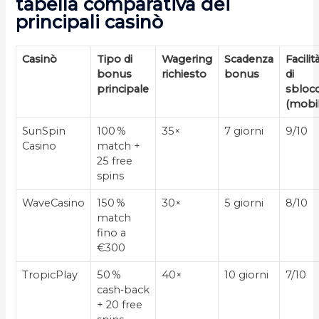
tabella comparativa dei
principali casinò
Casinò
Tipo di
Wagering
Scadenza
Facilit
bonus
richiesto
bonus
di
principale
sbloc
(mobi
SunSpin
100 %
35×
7 giorni
9/10
Casino
match +
25 free
spins
WaveCasino
150 %
30×
5 giorni
8/10
match
fino a
€300
TropicPlay
50 %
40×
10 giorni
7/10
cash‑back
+ 20 free