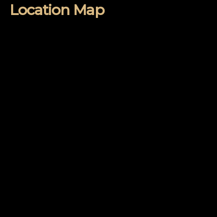
Location Map