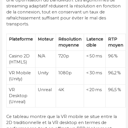
streaming adaptatif réduisent la résolution en fonction
de la connexion, tout en conservant un taux de
rafraîchissement suffisant pour éviter le mal des
transports.
Plateforme
Moteur
Résolution
Latence
RTP
moyenne
cible
moyen
Casino 2D
N/A
720p
< 50 ms
96 %
(HTML5)
VR Mobile
Unity
1080p
< 30 ms
96,2 %
(Unity)
VR
Unreal
4K
< 20 ms
96,5 %
Desktop
(Unreal)
Ce tableau montre que la VR mobile se situe entre la
2D traditionnelle et la VR desktop en termes de