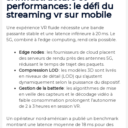
performances : le défi du
streaming vr sur mobile
Une expérience VR fluide nécessite une bande
passante stable et une latence inférieure à 20 ms. Le
5G, combiné à l’edge computing, rend cela possible.
Edge nodes
: les fournisseurs de cloud placent
des serveurs de rendu près des antennes 5G,
réduisant le temps de trajet des paquets.
Compression LOD
: les modèles 3D sont livrés
en niveaux de détail (LOD) qui s’ajustent
dynamiquement selon la puissance du dispositif.
Gestion de la batterie
: les algorithmes de mise
en veille des capteurs et le décodage vidéo à
faible consommation prolongent l’autonomie
de 2 à 3 heures en session VR.
Un opérateur nord‑américain a publié un benchmark
montrant une latence moyenne de 18 ms pour des