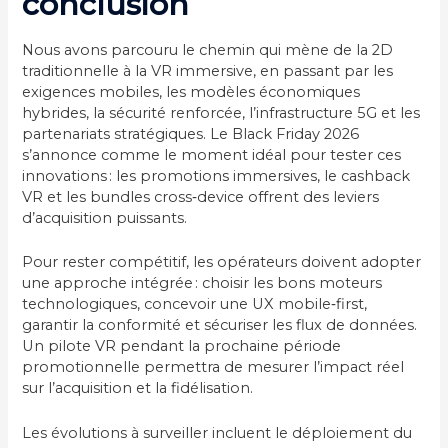
conclusion
Nous avons parcouru le chemin qui mène de la 2D
traditionnelle à la VR immersive, en passant par les
exigences mobiles, les modèles économiques
hybrides, la sécurité renforcée, l’infrastructure 5G et les
partenariats stratégiques. Le Black Friday 2026
s’annonce comme le moment idéal pour tester ces
innovations : les promotions immersives, le cashback
VR et les bundles cross‑device offrent des leviers
d’acquisition puissants.
Pour rester compétitif, les opérateurs doivent adopter
une approche intégrée : choisir les bons moteurs
technologiques, concevoir une UX mobile‑first,
garantir la conformité et sécuriser les flux de données.
Un pilote VR pendant la prochaine période
promotionnelle permettra de mesurer l’impact réel
sur l’acquisition et la fidélisation.
Les évolutions à surveiller incluent le déploiement du