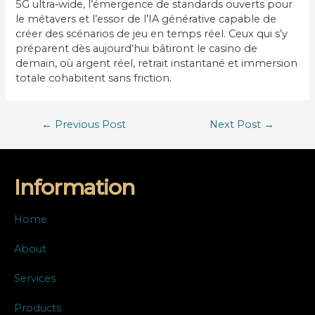
5G ultra‑wide, l’émergence de standards ouverts pour
le métavers et l’essor de l’IA générative capable de
créer des scénarios de jeu en temps réel. Ceux qui s’y
préparent dès aujourd’hui bâtiront le casino de
demain, où argent réel, retrait instantané et immersion
totale cohabitent sans friction.
←
Previous Post
Next Post
→
Information
Home
About
Services
Products