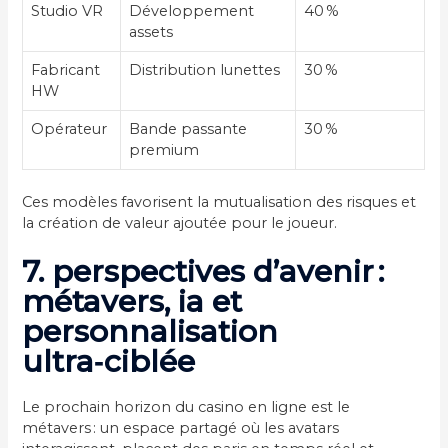
Studio VR
Développement
40 %
assets
Fabricant
Distribution lunettes
30 %
HW
Opérateur
Bande passante
30 %
premium
Ces modèles favorisent la mutualisation des risques et
la création de valeur ajoutée pour le joueur.
7. perspectives d’avenir :
métavers, ia et
personnalisation
ultra‑ciblée
Le prochain horizon du casino en ligne est le
métavers : un espace partagé où les avatars