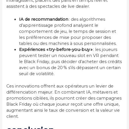
interagissent, placent des paris en temps réel et
assistent à des spectacles de live dealer.
IA de recommandation
: des algorithmes
d’apprentissage profond analysent le
comportement de jeu, le temps de session et
les préférences de mise pour proposer des
tables ou des machines à sous personnalisées.
Expériences « try‑before‑you‑buy »
: les joueurs
peuvent tester un nouveau slot en VR pendant
le Black Friday, puis décider d’acheter des crédits
avec un bonus de 20 % s’ils dépassent un certain
seuil de volatilité.
Ces innovations offrent aux opérateurs un levier de
différenciation majeur. En combinant IA, métavers et
promotions ciblées, ils pourront créer des campagnes
Black Friday où chaque joueur reçoit une offre unique,
augmentant ainsi le taux de conversion et la valeur vie
client.