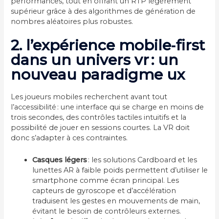
performances, tout en offrant un RTP légèrement
supérieur grâce à des algorithmes de génération de
nombres aléatoires plus robustes.
2. l’expérience mobile‑first
dans un univers vr : un
nouveau paradigme ux
Les joueurs mobiles recherchent avant tout
l’accessibilité : une interface qui se charge en moins de
trois secondes, des contrôles tactiles intuitifs et la
possibilité de jouer en sessions courtes. La VR doit
donc s’adapter à ces contraintes.
Casques légers
: les solutions Cardboard et les
lunettes AR à faible poids permettent d’utiliser le
smartphone comme écran principal. Les
capteurs de gyroscope et d’accélération
traduisent les gestes en mouvements de main,
évitant le besoin de contrôleurs externes.