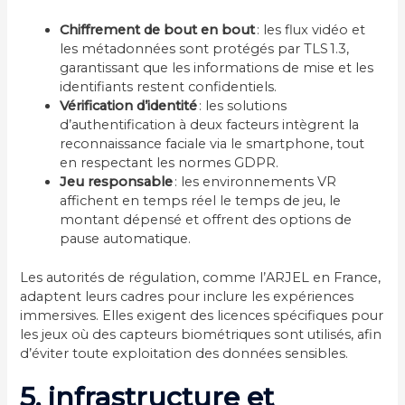
Chiffrement de bout en bout
: les flux vidéo et
les métadonnées sont protégés par TLS 1.3,
garantissant que les informations de mise et les
identifiants restent confidentiels.
Vérification d’identité
: les solutions
d’authentification à deux facteurs intègrent la
reconnaissance faciale via le smartphone, tout
en respectant les normes GDPR.
Jeu responsable
: les environnements VR
affichent en temps réel le temps de jeu, le
montant dépensé et offrent des options de
pause automatique.
Les autorités de régulation, comme l’ARJEL en France,
adaptent leurs cadres pour inclure les expériences
immersives. Elles exigent des licences spécifiques pour
les jeux où des capteurs biométriques sont utilisés, afin
d’éviter toute exploitation des données sensibles.
5. infrastructure et