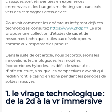
classiques sont réinventées en expériences
immersives, et les budgets marketing sont canalisés
vers des campagnes cross‑device.
Pour voir comment les opérateurs intègrent déjà ces
technologies, consultez
https://www.2hdp.fr/
. Le site
propose une collection d’études de cas et de
ressources techniques utiles aux développeurs
comme aux responsables produit.
Dans la suite de cet article, nous décortiquerons les
innovations technologiques, les modèles
économiques hybrides, les défis de sécurité et
d’infrastructure, ainsi que les perspectives d’avenir qui
redéfiniront le casino en ligne pendant les périodes de
soldes massives.
1. le virage technologique :
de la 2d à la vr immersive