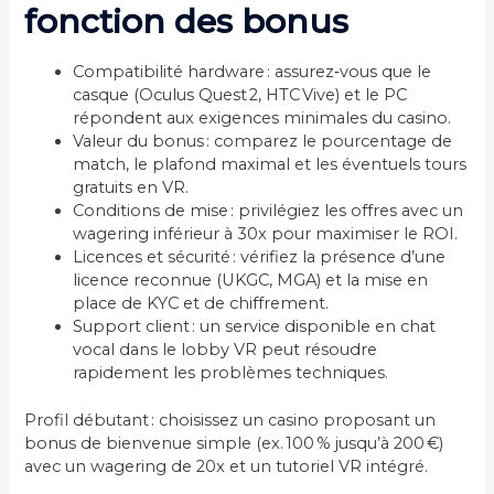
fonction des bonus
Compatibilité hardware : assurez‑vous que le
casque (Oculus Quest 2, HTC Vive) et le PC
répondent aux exigences minimales du casino.
Valeur du bonus : comparez le pourcentage de
match, le plafond maximal et les éventuels tours
gratuits en VR.
Conditions de mise : privilégiez les offres avec un
wagering inférieur à 30x pour maximiser le ROI.
Licences et sécurité : vérifiez la présence d’une
licence reconnue (UKGC, MGA) et la mise en
place de KYC et de chiffrement.
Support client : un service disponible en chat
vocal dans le lobby VR peut résoudre
rapidement les problèmes techniques.
Profil débutant : choisissez un casino proposant un
bonus de bienvenue simple (ex. 100 % jusqu’à 200 €)
avec un wagering de 20x et un tutoriel VR intégré.