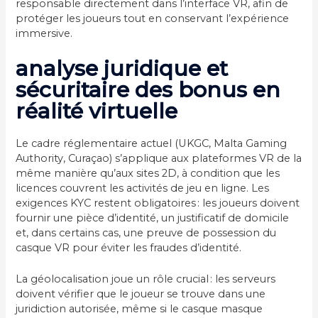
responsable directement dans l’interface VR, afin de
protéger les joueurs tout en conservant l’expérience
immersive.
analyse juridique et
sécuritaire des bonus en
réalité virtuelle
Le cadre réglementaire actuel (UKGC, Malta Gaming
Authority, Curaçao) s’applique aux plateformes VR de la
même manière qu’aux sites 2D, à condition que les
licences couvrent les activités de jeu en ligne. Les
exigences KYC restent obligatoires : les joueurs doivent
fournir une pièce d’identité, un justificatif de domicile
et, dans certains cas, une preuve de possession du
casque VR pour éviter les fraudes d’identité.
La géolocalisation joue un rôle crucial : les serveurs
doivent vérifier que le joueur se trouve dans une
juridiction autorisée, même si le casque masque