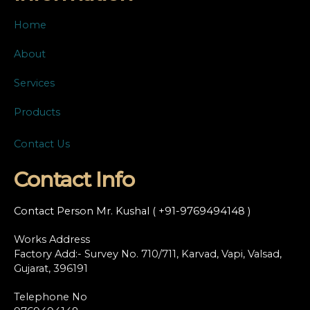
Home
About
Services
Products
Contact Us
Contact Info
Contact Person Mr. Kushal ( +91-9769494148 )
Works Address
Factory Add:- Survey No. 710/711, Karvad, Vapi, Valsad,
Gujarat, 396191
Telephone No