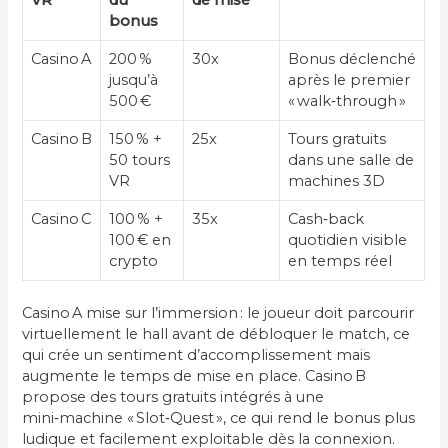
VR
du
de mise
bonus
Casino A
200 %
30x
Bonus déclenché
jusqu’à
après le premier
500 €
« walk‑through »
Casino B
150 % +
25x
Tours gratuits
50 tours
dans une salle de
VR
machines 3D
Casino C
100 % +
35x
Cash‑back
100 € en
quotidien visible
crypto
en temps réel
Casino A mise sur l’immersion : le joueur doit parcourir
virtuellement le hall avant de débloquer le match, ce
qui crée un sentiment d’accomplissement mais
augmente le temps de mise en place. Casino B
propose des tours gratuits intégrés à une
mini‑machine « Slot‑Quest », ce qui rend le bonus plus
ludique et facilement exploitable dès la connexion.