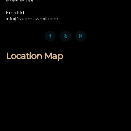
9769494148
Email-Id
info@siddhisawmill.com
Location Map