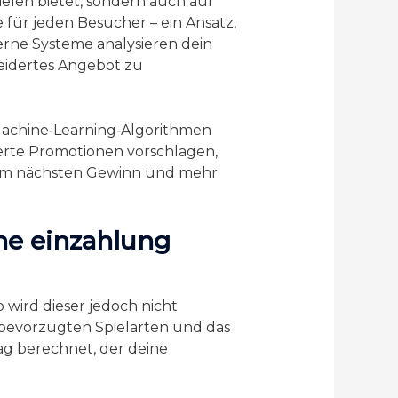
ielen bietet, sondern auch auf
e für jeden Besucher – ein Ansatz,
derne Systeme analysieren dein
neidertes Angebot zu
 Machine‑Learning‑Algorithmen
erte Promotionen vorschlagen,
 dem nächsten Gewinn und mehr
ne einzahlung
 wird dieser jedoch nicht
 bevorzugten Spielarten und das
rag berechnet, der deine