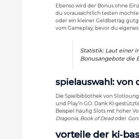
Ebenso wird der Bonus ohne Einzah
du voraussichtlich testen möchte
oder ein kleiner Geldbetrag gutges
vom Gameplay, bevor du eigenes 
Statistik: Laut einer
Bonusangebote die E
spielauswahl: von 
Die Spielbibliothek von Slotloun
und Play’n GO. Dank KI‑gestützte
Beispiel häufig Slots mit hoher Vo
Dragonia
,
Book of Dead
oder
Gonz
vorteile der ki‑ba