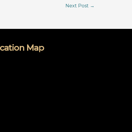
Next Post
→
cation Map