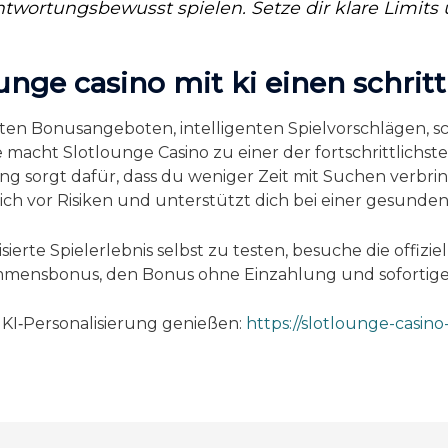
twortungsbewusst spielen. Setze dir klare Limits 
unge casino mit ki einen schritt
erten Bonusangeboten, intelligenten Spielvorschlägen,
 macht Slotlounge Casino zu einer der fortschrittlichs
ng sorgt dafür, dass du weniger Zeit mit Suchen verbri
ich vor Risiken und unterstützt dich bei einer gesunden
sierte Spielerlebnis selbst zu testen, besuche die offizi
mmensbonus, den Bonus ohne Einzahlung und sofortigen
r KI‑Personalisierung genießen:
https://slotlounge-casin