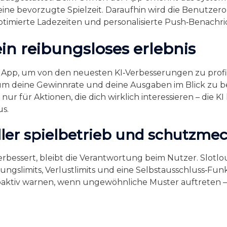
ne bevorzugte Spielzeit. Daraufhin wird die Benutzero
timierte Ladezeiten und personalisierte Push‑Benachr
ein reibungsloses erlebnis
e App, um von den neuesten KI‑Verbesserungen zu profi
, um deine Gewinnrate und deine Ausgaben im Blick zu b
ur für Aktionen, die dich wirklich interessieren – die KI 
s.
ler spielbetrieb und schutzm
erbessert, bleibt die Verantwortung beim Nutzer. Slotl
lungslimits, Verlustlimits und eine Selbstausschluss‑Fun
aktiv warnen, wenn ungewöhnliche Muster auftreten – z