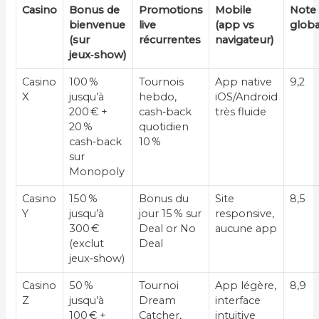
Casino
Bonus de
Promotions
Mobile
Note
bienvenue
live
(app vs
globa
(sur
récurrentes
navigateur)
jeux‑show)
Casino
100 %
Tournois
App native
9,2
X
jusqu’à
hebdo,
iOS/Android
200 € +
cash‑back
très fluide
20 %
quotidien
cash‑back
10 %
sur
Monopoly
Casino
150 %
Bonus du
Site
8,5
Y
jusqu’à
jour 15 % sur
responsive,
300 €
Deal or No
aucune app
(exclut
Deal
jeux‑show)
Casino
50 %
Tournoi
App légère,
8,9
Z
jusqu’à
Dream
interface
100 € +
Catcher,
intuitive