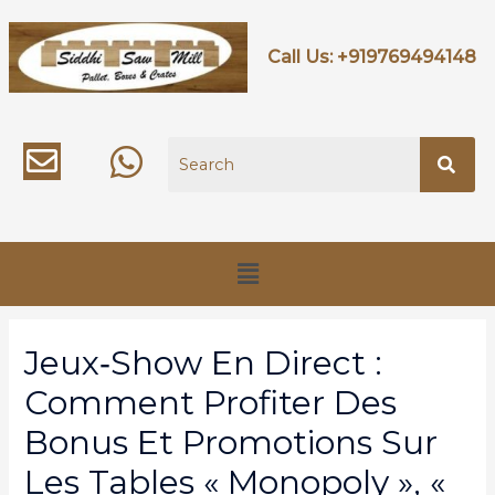
Call Us:
+919769494148
Jeux‑show En Direct :
Comment Profiter Des
Bonus Et Promotions Sur
Les Tables « Monopoly », «