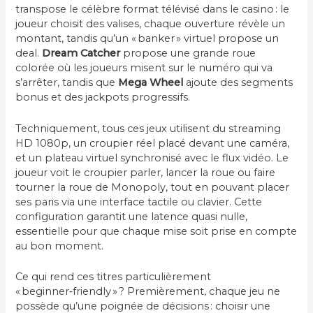
transpose le célèbre format télévisé dans le casino : le
joueur choisit des valises, chaque ouverture révèle un
montant, tandis qu’un « banker » virtuel propose un
deal.
Dream Catcher
propose une grande roue
colorée où les joueurs misent sur le numéro qui va
s’arrêter, tandis que
Mega Wheel
ajoute des segments
bonus et des jackpots progressifs.
Techniquement, tous ces jeux utilisent du streaming
HD 1080p, un croupier réel placé devant une caméra,
et un plateau virtuel synchronisé avec le flux vidéo. Le
joueur voit le croupier parler, lancer la roue ou faire
tourner la roue de Monopoly, tout en pouvant placer
ses paris via une interface tactile ou clavier. Cette
configuration garantit une latence quasi nulle,
essentielle pour que chaque mise soit prise en compte
au bon moment.
Ce qui rend ces titres particulièrement
« beginner‑friendly » ? Premièrement, chaque jeu ne
possède qu’une poignée de décisions : choisir une