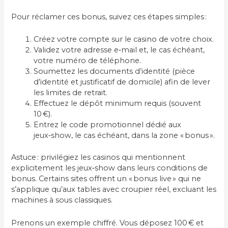
Pour réclamer ces bonus, suivez ces étapes simples :
Créez votre compte sur le casino de votre choix.
Validez votre adresse e‑mail et, le cas échéant,
votre numéro de téléphone.
Soumettez les documents d’identité (pièce
d’identité et justificatif de domicile) afin de lever
les limites de retrait.
Effectuez le dépôt minimum requis (souvent
10 €).
Entrez le code promotionnel dédié aux
jeux‑show, le cas échéant, dans la zone « bonus ».
Astuce : privilégiez les casinos qui mentionnent
explicitement les jeux‑show dans leurs conditions de
bonus. Certains sites offrent un « bonus live » qui ne
s’applique qu’aux tables avec croupier réel, excluant les
machines à sous classiques.
Prenons un exemple chiffré. Vous déposez 100 € et