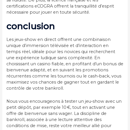
sa fluidité. De plus, la licence française et les
certifications eCOGRA offrent la tranquillité d’esprit
nécessaire pour jouer en toute sécurité.
conclusion
Les jeux‑show en direct offrent une combinaison
unique d’immersion télévisée et d’interaction en
temps réel, idéale pour les novices qui recherchent
une expérience ludique sans complexité. En
choisissant un casino fiable, en profitant d’un bonus de
bienvenue adapté, et en suivant les promotions
récurrentes comme les tournois ou le cash‑back, vous
maximisez vos chances de gagner tout en gardant le
contrôle de votre bankroll.
Nous vous encourageons à tester un jeu‑show avec un
petit dépôt, par exemple 10 €, tout en activant une
offre de bienvenue sans wager. La discipline de
bankroll, associée à une lecture attentive des
conditions de mise, reste votre meilleur allié pour