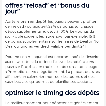
offres “reload” et “bonus du
jour”
Après le premier dépôt, les joueurs peuvent profiter
de « reload » qui ajoutent 25 % de bonus sur chaque
dépôt supplémentaire, jusqu’à 100 €. Le « bonus du
jour » cible souvent les jeux‑show : par exemple, 15 %
de bonus supplémentaire sur les mises de Deal or No
Deal du lundi au vendredi, valable pendant 24 h.
Pour ne rien manquer, il est recommandé de s’inscrire
aux newsletters du casino, d’activer les notifications
push sur l’application mobile, et de consulter la page
« Promotions Live » régulièrement. La plupart des sites
affichent un calendrier mensuel des tournois et des
cash‑back, ce qui permet de planifier ses sessions.
optimiser le timing des dépôts
Le meilleur moment pour déposer est généralement