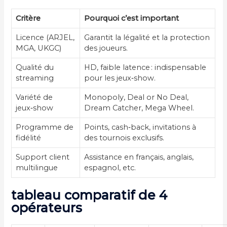
Critère
Pourquoi c’est important
Licence (ARJEL,
Garantit la légalité et la protection
MGA, UKGC)
des joueurs.
Qualité du
HD, faible latence : indispensable
streaming
pour les jeux‑show.
Variété de
Monopoly, Deal or No Deal,
jeux‑show
Dream Catcher, Mega Wheel.
Programme de
Points, cash‑back, invitations à
fidélité
des tournois exclusifs.
Support client
Assistance en français, anglais,
multilingue
espagnol, etc.
tableau comparatif de 4
opérateurs