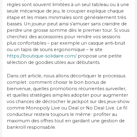
règles sont souvent limitées à un seul tableau ou à une
seule mécanique de jeu, le croupier explique chaque
étape et les mises minimales sont généralement très
basses. Un joueur peut ainsi s’amuser sans craindre de
perdre une grosse somme dès le premier tour. Si vous
cherchez des accessoires pour rendre vos sessions
plus confortables – par exemple un casque anti‑bruit
ou un tapis de souris ergonomique – le site
https://boutique-solidaire.com/
propose une petite
sélection de goodies utiles aux débutants.
Dans cet article, nous allons décortiquer le processus
complet : comment choisir le bon bonus de
bienvenue, quelles promotions récurrentes surveiller,
et quelles stratégies simples adopter pour augmenter
vos chances de décrocher le jackpot sur des jeux‑show
comme Monopoly Live ou Deal or No Deal Live. Le fil
conducteur restera toujours le même : profiter au
maximum des offres tout en gardant une gestion de
bankroll responsable.