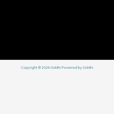
Copyright © 2026 Siddhi Powered by Siddhi