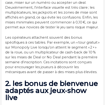
case, miser sur un numéro ou accepter un deal.
Deuxièmement, l’interface visuelle est très claire ; les
multiplicateurs, les jackpots et les zones de mise sont
affichés en grand, ce qui évite les confusions. Enfin, les
mises minimales peuvent commencer à 0,10 €, ce qui
permet aux novices de tester le jeu sans risque majeur.
Les opérateurs attachent souvent des bonus
spécifiques à ces tables. Par exemple, un « tour gratuit »
sur Monopoly Live lorsqu’on atteint le segment « 2 × »
de la roue, ou un multiplicateur de cash‑back de 10 %
sur les mises de Deal or No Deal pendant la première
semaine d’inscription. Ces incitations sont conçues
pour encourager les joueurs à découvrir les
mécaniques avant de passer à des mises plus élevées.
2. les bonus de bienvenue
adaptés aux jeux‑show
live