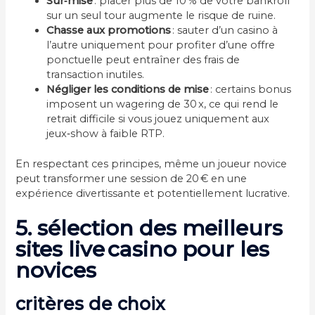
Sur‑mise
: placer plus de 10 % de votre bankroll
sur un seul tour augmente le risque de ruine.
Chasse aux promotions
: sauter d’un casino à
l’autre uniquement pour profiter d’une offre
ponctuelle peut entraîner des frais de
transaction inutiles.
Négliger les conditions de mise
: certains bonus
imposent un wagering de 30 x, ce qui rend le
retrait difficile si vous jouez uniquement aux
jeux‑show à faible RTP.
En respectant ces principes, même un joueur novice
peut transformer une session de 20 € en une
expérience divertissante et potentiellement lucrative.
5. sélection des meilleurs
sites live casino pour les
novices
critères de choix