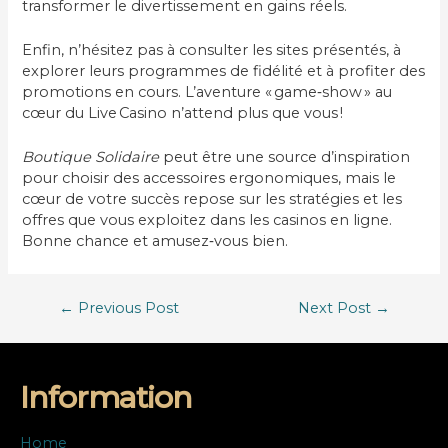
transformer le divertissement en gains réels.
Enfin, n’hésitez pas à consulter les sites présentés, à
explorer leurs programmes de fidélité et à profiter des
promotions en cours. L’aventure « game‑show » au
cœur du Live Casino n’attend plus que vous !
Boutique Solidaire
peut être une source d’inspiration
pour choisir des accessoires ergonomiques, mais le
cœur de votre succès repose sur les stratégies et les
offres que vous exploitez dans les casinos en ligne.
Bonne chance et amusez‑vous bien.
←
Previous Post
Next Post
→
Information
Home