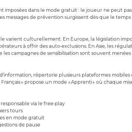
t imposées dans le mode gratuit : le joueur ne peut pas 
. Des messages de prévention surgissent dès que le temps
e varient culturellement. En Europe, la législation impo
opérateurs à offrir des auto‑exclusions. En Asie, les rég
que les campagnes de sensibilisation sont souvent menées 
d’information, répertorie plusieurs plateformes mobiles qu
ino Français » propose un mode « Apprenti » où chaque m
responsable via le free‑play
iers tours
es en mode gratuit
gestions de pause