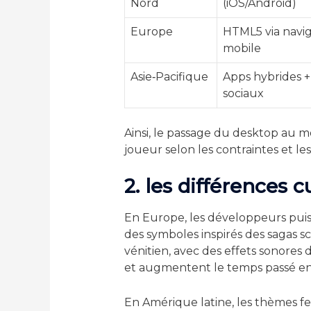
Nord
(iOS/Android)
Europe
HTML5 via navi
mobile
Asie‑Pacifique
Apps hybrides +
sociaux
Ainsi, le passage du desktop au m
joueur selon les contraintes et les
2. les différences 
En Europe, les développeurs puise
des symboles inspirés des sagas s
vénitien, avec des effets sonores
et augmentent le temps passé en
En Amérique latine, les thèmes fe