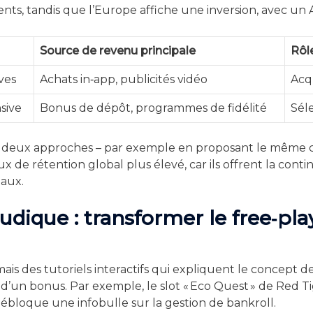
ts, tandis que l’Europe affiche une inversion, avec un
Source de revenu principale
Rôle
ves
Achats in‑app, publicités vidéo
Acq
sive
Bonus de dépôt, programmes de fidélité
Sél
s deux approches – par exemple en proposant le même c
x de rétention global plus élevé, car ils offrent la cont
naux.
ludique : transformer le free‑pl
is des tutoriels interactifs qui expliquent le concept de 
ise d’un bonus. Par exemple, le slot « Eco Quest » de Re
ébloque une infobulle sur la gestion de bankroll.