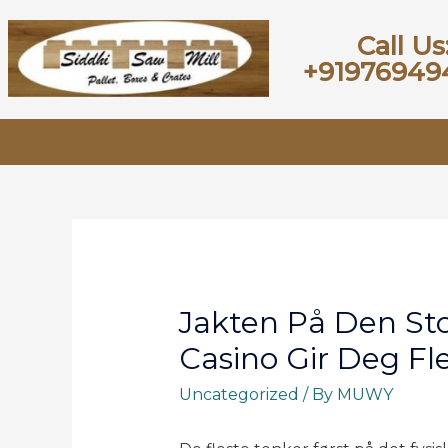
Call Us
+91976949
Jakten På Den Sto
Casino Gir Deg Fl
Uncategorized
/ By
MUWY