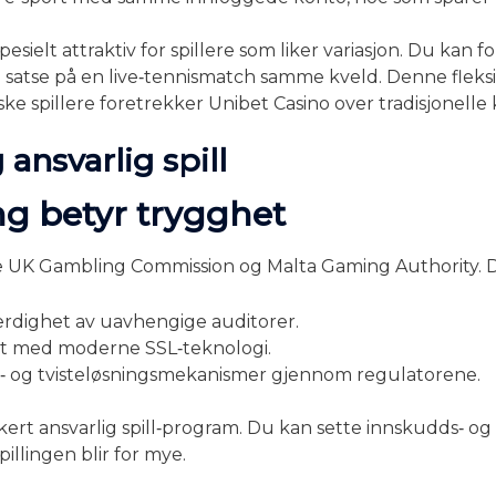
ielt attraktiv for spillere som liker variasjon. Du kan f
 å satse på en live‑tennismatch samme kveld. Denne fleksi
 spillere foretrekker Unibet Casino over tradisjonelle 
 ansvarlig spill
ing betyr trygghet
åde UK Gambling Commission og Malta Gaming Authority. D
tferdighet av uavhengige auditorer.
ert med moderne SSL‑teknologi.
age‑ og tvisteløsningsmekanismer gjennom regulatorene.
ikert ansvarlig spill‑program. Du kan sette innskudds‑ og
pillingen blir for mye.