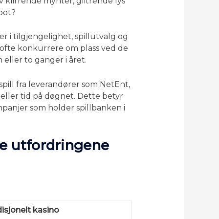
v klirrende mynter, glitrende lys
kpot?
r i tilgjengelighet, spillutvalg og
g ofte konkurrere om plass ved de
ller to ganger i året.
 spill fra leverandører som NetEnt,
eller tid på døgnet. Dette betyr
mpanjer som holder spillbanken i
te utfordringene
isjonelt kasino