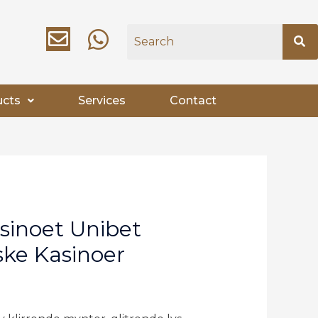
ucts
Services
Contact
sinoet Unibet
ske Kasinoer