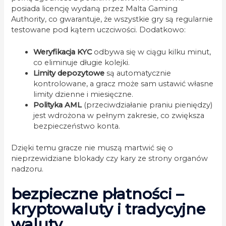
posiada licencję wydaną przez Malta Gaming
Authority, co gwarantuje, że wszystkie gry są regularnie
testowane pod kątem uczciwości. Dodatkowo:
Weryfikacja KYC
odbywa się w ciągu kilku minut,
co eliminuje długie kolejki.
Limity depozytowe
są automatycznie
kontrolowane, a gracz może sam ustawić własne
limity dzienne i miesięczne.
Polityka AML
(przeciwdziałanie praniu pieniędzy)
jest wdrożona w pełnym zakresie, co zwiększa
bezpieczeństwo konta.
Dzięki temu gracze nie muszą martwić się o
nieprzewidziane blokady czy kary ze strony organów
nadzoru.
bezpieczne płatności –
kryptowaluty i tradycyjne
waluty