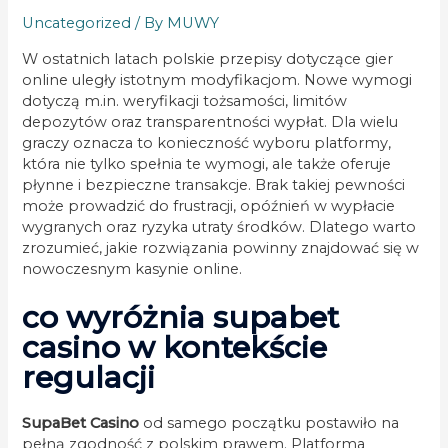
Uncategorized
/ By
MUWY
W ostatnich latach polskie przepisy dotyczące gier
online uległy istotnym modyfikacjom. Nowe wymogi
dotyczą m.in. weryfikacji tożsamości, limitów
depozytów oraz transparentności wypłat. Dla wielu
graczy oznacza to konieczność wyboru platformy,
która nie tylko spełnia te wymogi, ale także oferuje
płynne i bezpieczne transakcje. Brak takiej pewności
może prowadzić do frustracji, opóźnień w wypłacie
wygranych oraz ryzyka utraty środków. Dlatego warto
zrozumieć, jakie rozwiązania powinny znajdować się w
nowoczesnym kasynie online.
co wyróżnia supabet
casino w kontekście
regulacji
SupaBet Casino
od samego początku postawiło na
pełną zgodność z polskim prawem. Platforma