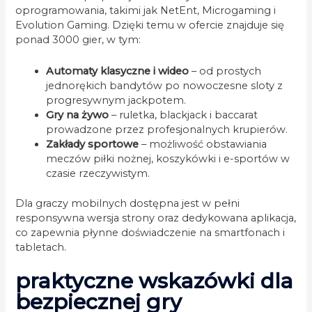
oprogramowania, takimi jak NetEnt, Microgaming i
Evolution Gaming. Dzięki temu w ofercie znajduje się
ponad 3000 gier, w tym:
Automaty klasyczne i wideo
– od prostych
jednorękich bandytów po nowoczesne sloty z
progresywnym jackpotem.
Gry na żywo
– ruletka, blackjack i baccarat
prowadzone przez profesjonalnych krupierów.
Zakłady sportowe
– możliwość obstawiania
meczów piłki nożnej, koszykówki i e-sportów w
czasie rzeczywistym.
Dla graczy mobilnych dostępna jest w pełni
responsywna wersja strony oraz dedykowana aplikacja,
co zapewnia płynne doświadczenie na smartfonach i
tabletach.
praktyczne wskazówki dla
bezpiecznej gry