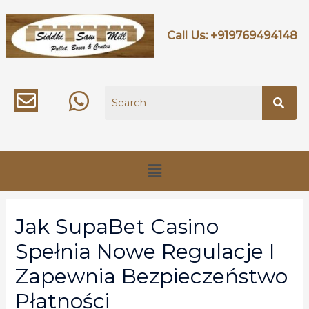
Call Us:
+919769494148
Jak SupaBet Casino
Spełnia Nowe Regulacje I
Zapewnia Bezpieczeństwo
Płatności