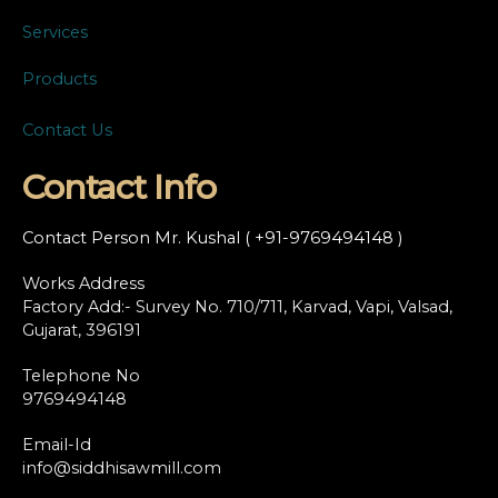
Services
Products
Contact Us
Contact Info
Contact Person Mr. Kushal ( +91-9769494148 )
Works Address
Factory Add:- Survey No. 710/711, Karvad, Vapi, Valsad,
Gujarat, 396191
Telephone No
9769494148
Email-Id
info@siddhisawmill.com