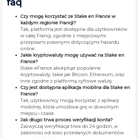
faq
Czy mogę korzystać ze Stake en France w
każdym regionie Francji?
Tak, platforma jest dostępna dla użytkowników
w całej Francji, zgodnie z miejscowymi
przepisami prawnymi dotyczącymi hazardu
online.
Jakie kryptowaluty mogę używać na Stake en
France?
Stake eFrance akceptuje popularne
kryptowaluty, takie jak Bitcoin, Ethereum, oraz
inne zgodne z platformą cyfrowe waluty.
Czy jest dostępna aplikacja mobilna dla Stake en
France?
Tak, użytkownicy mogą korzystać z aplikacji
mobilnej, która umożliwia grę w dowolnym
miejscu i czasie.
Jak długo trwa proces weryfikacji konta?
Zazwyczaj weryfikacja trwa do 24 godzin, w
zależności od ilości przesłanych dokumentów