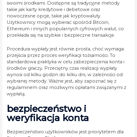
swoimi środkami. Dostępne są tradycyjne metody
takie jak karty kredytowe i debetowe oraz
nowoczesne opcje, takie jak kryptowaluty.
Użytkownicy mogą wybierać spośród Bitcoin,
Ethereum i innych popularnych cyfrowych walut, co
przekłada się na szybkie i bezpieczne transakcje.
Procedura wypłaty jest równie prosta, choć wymaga
przejścia przez proces weryfikacji tożsamości. To
standardowa praktyka w celu zabezpieczenia konta i
środków graczy. Przeciętny czas realizacji wypłaty
wynosi od kilku godzin do kilku dni, w zależności od
wybranej metody. Ważne jest, aby zapoznać się z
regulaminem oraz możliwymi opłatami związanymi z
wypłatą.
bezpieczeństwo i
weryfikacja konta
Bezpieczeństwo użytkowników jest priorytetem dla