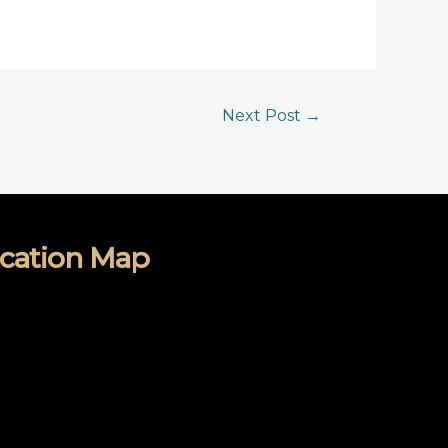
Next Post
→
cation Map