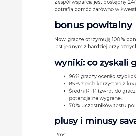
Zespół wsparcia jest dostępny 24/
potrafią pomóc zarówno w kwestia
bonus powitalny
Nowi gracze otrzymują 100 % bo
jest jednym z bardziej przyjaznyc
wyniki: co zyskali 
96 % graczy oceniło szybkoś
85 % z nich korzystało z kr
Średni RTP (zwrot do gracz
potencjalne wygrane.
70 % uczestników testu pol
plusy i minusy sav
Pros: