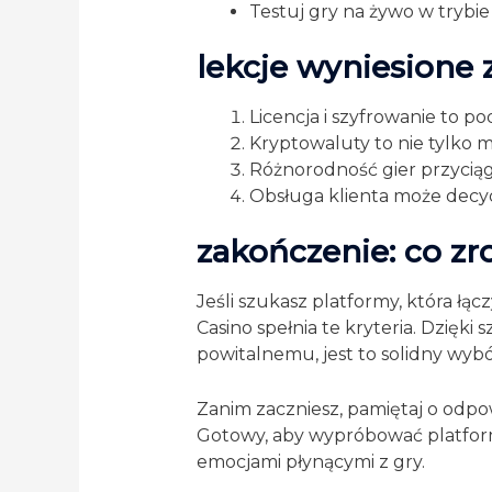
Testuj gry na żywo w trybi
lekcje wyniesione z
Licencja i szyfrowanie to p
Kryptowaluty to nie tylko m
Różnorodność gier przyciąg
Obsługa klienta może decyd
zakończenie: co zro
Jeśli szukasz platformy, która łą
Casino spełnia te kryteria. Dzię
powitalnemu, jest to solidny wyb
Zanim zaczniesz, pamiętaj o odpowi
Gotowy, aby wypróbować platfo
emocjami płynącymi z gry.