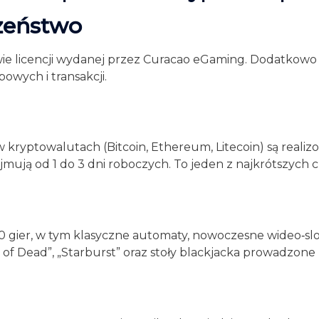
czeństwo
wie licencji wydanej przez Curacao eGaming. Dodatkowo s
wych i transakcji.
w kryptowalutach (Bitcoin, Ethereum, Litecoin) są reali
ują od 1 do 3 dni roboczych. To jeden z najkrótszych 
gier, w tym klasyczne automaty, nowoczesne wideo‑slot
 of Dead”, „Starburst” oraz stoły blackjacka prowadzone