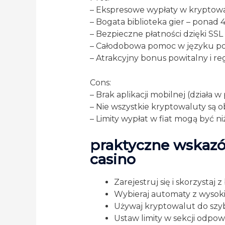
– Ekspresowe wypłaty w kryptowa
– Bogata biblioteka gier – ponad 
– Bezpieczne płatności dzięki SSL
– Całodobowa pomoc w języku po
– Atrakcyjny bonus powitalny i r
Cons:
– Brak aplikacji mobilnej (działa w
– Nie wszystkie kryptowaluty są o
– Limity wypłat w fiat mogą być n
praktyczne wskazó
casino
Zarejestruj się i skorzysta
Wybieraj automaty z wysoki
Używaj kryptowalut do szybk
Ustaw limity w sekcji odpow