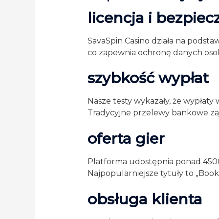
licencja i bezpie
SavaSpin Casino działa na podsta
co zapewnia ochronę danych osobo
szybkość wypłat
Nasze testy wykazały, że wypłaty 
Tradycyjne przelewy bankowe zajm
oferta gier
Platforma udostępnia ponad 4500 
Najpopularniejsze tytuły to „Book
obsługa klienta