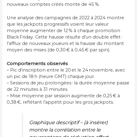
nouveaux comptes créés monte de 45 %.
Une analyse des campagnes de 2022 à 2024 montre
que les jackpots progressifs voient leur valeur
moyenne augmenter de 12 % à chaque promotion
Black Friday. Cette hausse résulte d’un double effet :
l’afflux de nouveaux joueurs et la hausse du montant
moyen des mises (de 0,30 € à 0,45 € par spin).
Comportements observés
– Pic d’inscription entre le 20 et le 24 novembre, avec
un pic de 18 h (heure GMT) chaque jour.
– Sessions de jeu prolongées : la durée moyenne passe
de 22 minutes à 31 minutes.
– Mise moyenne par session augmente de 0,25 € à
0,38 €, reflétant l’appétit pour les gros jackpots.
Graphique descriptif
– (à insérer)
montre la corrélation entre le