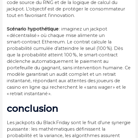
code source du RNG et de la logique de calcul du
jackpot. L’objectif est de protéger le consommateur
tout en favorisant l’innovation.
Scénario hypothétique
: imaginez un jackpot
« décentralisé » où chaque mise alimente un
smart‑contract Ethereum. Le contrat calcule la
probabilité cumulée d’atteindre le seuil (100 %). Dès
que la probabilité atteint 100 %, le smart‑contract
déclenche automatiquement le paiement au
portefeuille du gagnant, sans intervention humaine. Ce
modèle garantirait un audit complet et un retrait
instantané, répondant aux attentes des joueurs de
casino en ligne qui recherchent le « sans wager » et le
« retrait instantané ».
conclusion
Les jackpots du Black Friday sont le fruit d’une synergie
puissante : les mathématiques définissent la
probabilité et la variance, les algorithmes assurent