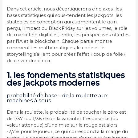
Dans cet article, nous décortiquerons cinq axes : les
bases statistiques qui sous-tendent les jackpots, les
stratégies de conception qui augmentent le gain
perçu, l’impact du Black Friday sur les volumes, le rôle
du marketing digital et, enfin, les perspectives offertes
par l’IA et la blockchain. Chaque partie montre
comment les mathématiques, le code et le
storytelling s’allient pour créer l’effet « coup de folie »
de ce vendredi noir.
1. les fondements statistiques
des jackpots modernes
probabilité de base – de la roulette aux
machines à sous
Dans la roulette, la probabilité de toucher le zéro est
de 1/37 (ou 1/38 selon la variante). L’espérance (ou
valeur attendue) d’une mise sur le rouge est alors
-2,7 % pour le joueur, ce qui correspond à la marge du
casino. Le concept d’espérance s’applique également