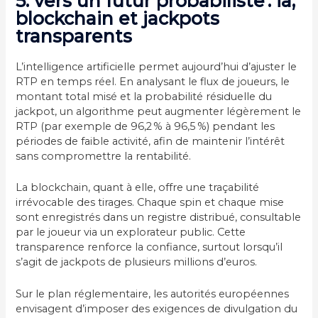
5. vers un futur probabiliste : ia,
blockchain et jackpots
transparents
L’intelligence artificielle permet aujourd’hui d’ajuster le
RTP en temps réel. En analysant le flux de joueurs, le
montant total misé et la probabilité résiduelle du
jackpot, un algorithme peut augmenter légèrement le
RTP (par exemple de 96,2 % à 96,5 %) pendant les
périodes de faible activité, afin de maintenir l’intérêt
sans compromettre la rentabilité.
La blockchain, quant à elle, offre une traçabilité
irrévocable des tirages. Chaque spin et chaque mise
sont enregistrés dans un registre distribué, consultable
par le joueur via un explorateur public. Cette
transparence renforce la confiance, surtout lorsqu’il
s’agit de jackpots de plusieurs millions d’euros.
Sur le plan réglementaire, les autorités européennes
envisagent d’imposer des exigences de divulgation du