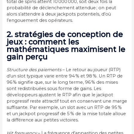
total de spins atteint 10 000 000, soit deux fois la
probabilité de déclenchement attendue ; on peut
alors s’attendre à deux jackpots potentiels, d’où
l’engouement des opérateurs.
2. stratégies de conception de
jeux : comment les
mathématiques maximisent le
gain perçu
Structure des paiements
– Le retour au joueur (RTP)
d’un slot typique varie entre 94 % et 98 %. Un RTP de
96 % signifie que, sur le long terme, 96 % des mises
sont redistribuées sous forme de gains. Les
développeurs ajustent le RTP afin que le jackpot
progressif reste attractif tout en conservant une marge
suffisante. Par exemple, un slot avec un RTP de 95 %
et un jackpot progressif de 5 % de la mise totale alloue
la différence aux petites victoires.
Hit frequency
– La fréquence d’apparition des petites