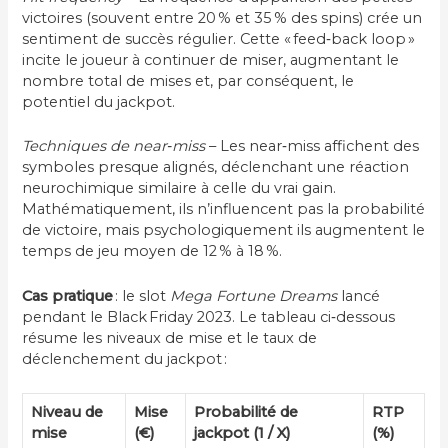
victoires (souvent entre 20 % et 35 % des spins) crée un
sentiment de succès régulier. Cette « feed‑back loop »
incite le joueur à continuer de miser, augmentant le
nombre total de mises et, par conséquent, le
potentiel du jackpot.
Techniques de near‑miss
– Les near‑miss affichent des
symboles presque alignés, déclenchant une réaction
neurochimique similaire à celle du vrai gain.
Mathématiquement, ils n’influencent pas la probabilité
de victoire, mais psychologiquement ils augmentent le
temps de jeu moyen de 12 % à 18 %.
Cas pratique
: le slot
Mega Fortune Dreams
lancé
pendant le Black Friday 2023. Le tableau ci‑dessous
résume les niveaux de mise et le taux de
déclenchement du jackpot :
Niveau de
Mise
Probabilité de
RTP
mise
(€)
jackpot (1 / X)
(%)