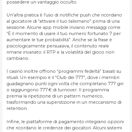
possedere un vantaggio occulto.
Un’altra pratica è l’uso di notifiche push che ricordano
al giocatore di “attivare il tuo talismano” prima di una
sessione. Alcune app mobile inviano messaggi come
“È il momento di usare il tuo numero fortunato 7 per
aumentare le tue probabilità”. Anche se la frase è
psicologicamente persuasiva, il contenuto reale
rimane invariato: il RTP e la volatilità del gioco non
cambiano.
I casinò inoltre offrono “programmi fedeltà” basati su
rituali. Un esempio è il “Club dei 777”, dove i membri
guadagnano punti ogni volta che completano 777 giri
o raggiungono 777 € di turnover. Il programma
premia la ripetizione di un pattern numerico,
trasformando una superstizione in un meccanismo di
retention.
Infine, le piattaforme di pagamento integrano opzioni
che ricordano le credenze dei giocatori. Alcuni sistemi