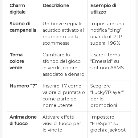
Charm
Descrizione
Esempio di
digitale
utilizzo
Suono di
Un breve segnale
Impostare una
campanella
acustico attivato al
notifica “ding”
momento della
quando il RTP
scommessa
supera il 96 %
Tema
Cambiare lo
Usare il tema
colore
sfondo del gioco
“Emerald” su
verde
in verde, colore
slot non AAMS
associato a denaro
Numero “7”
Inserire il 7 come
Scegliere
valore di puntata o
“Lucky7Player”
come parte del
per le
nome utente
promozioni
Animazione
Attivare effetti
Impostare
di fuoco
visivi di fuoco per
“FireSpin” su
le vincite
giochi a jackpot