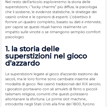
Nel resto dell’articolo esploreremo la storia delle
superstizioni, i “lucky charms” più diffusi, la psicologia
che li sostiene, le evidenze statistiche, le strategie dei
casinò online e le opinioni di esperti. L’obiettivo è
fornire un quadro completo, basato su dati e interviste,
per capire se questi rituali hanno realmente un
impatto sulle vincite o se rimangono semplici comfort
psicologici.
1. la storia delle
superstizioni nel gioco
d’azzardo
Le superstizioni legate al gioco d’azzardo esistono da
secoli, ma le loro forme sono cambiate insieme alle
modalità di gioco. Nei casinò tradizionali del XIX secolo,
i giocatori portavano con sé amuleti di ferro o piccoli
talismani religiosi, convinti che questi potessero
allontanare la sfortuna. Le prime slot machine,
introdotte negli Stati Uniti alla fine del 1800, furono