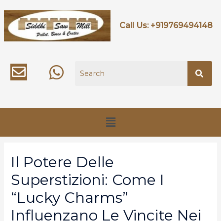
Call Us:
+919769494148
Il Potere Delle
Superstizioni: Come I
“lucky Charms”
Influenzano Le Vincite Nei