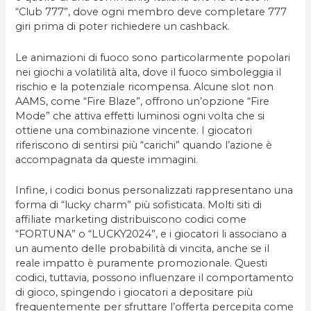
“Club 777”, dove ogni membro deve completare 777
giri prima di poter richiedere un cashback.
Le animazioni di fuoco sono particolarmente popolari
nei giochi a volatilità alta, dove il fuoco simboleggia il
rischio e la potenziale ricompensa. Alcune slot non
AAMS, come “Fire Blaze”, offrono un’opzione “Fire
Mode” che attiva effetti luminosi ogni volta che si
ottiene una combinazione vincente. I giocatori
riferiscono di sentirsi più “carichi” quando l’azione è
accompagnata da queste immagini.
Infine, i codici bonus personalizzati rappresentano una
forma di “lucky charm” più sofisticata. Molti siti di
affiliate marketing distribuiscono codici come
“FORTUNA” o “LUCKY2024”, e i giocatori li associano a
un aumento delle probabilità di vincita, anche se il
reale impatto è puramente promozionale. Questi
codici, tuttavia, possono influenzare il comportamento
di gioco, spingendo i giocatori a depositare più
frequentemente per sfruttare l’offerta percepita come