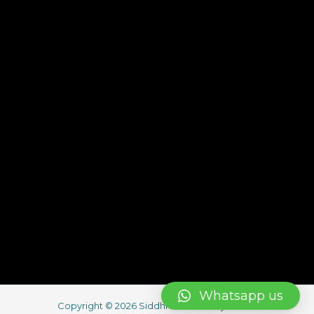
Whatsapp us
Copyright © 2026 Siddhi Powered by Siddhi