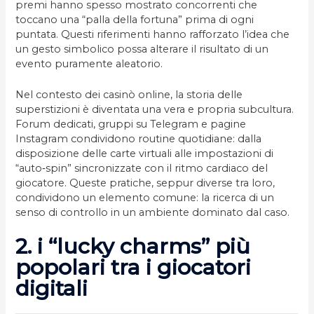
premi hanno spesso mostrato concorrenti che
toccano una “palla della fortuna” prima di ogni
puntata. Questi riferimenti hanno rafforzato l’idea che
un gesto simbolico possa alterare il risultato di un
evento puramente aleatorio.
Nel contesto dei casinò online, la storia delle
superstizioni è diventata una vera e propria subcultura.
Forum dedicati, gruppi su Telegram e pagine
Instagram condividono routine quotidiane: dalla
disposizione delle carte virtuali alle impostazioni di
“auto‑spin” sincronizzate con il ritmo cardiaco del
giocatore. Queste pratiche, seppur diverse tra loro,
condividono un elemento comune: la ricerca di un
senso di controllo in un ambiente dominato dal caso.
2. i “lucky charms” più
popolari tra i giocatori
digitali