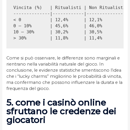
Vincita (%)   | Ritualisti | Non Ritualisti

--------------|------------|---------------

< 0           | 12,4%      | 12,1%

0 – 10%       | 45,6%      | 46,0%

10 – 30%      | 30,2%      | 30,5%

Come si può osservare, le differenze sono marginali e
rientrano nella variabilità naturale del gioco. In
conclusione, le evidenze statistiche smentiscono l’idea
che i “lucky charms” migliorino le probabilità di vincita,
ma confermano che possono influenzare la durata e la
frequenza del gioco.
5. come i casinò online
sfruttano le credenze dei
giocatori