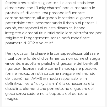
fascino irresistibile sui giocatori. Le analisi statistiche
dimostrano che i “lucky charms” non aumentano le
probabilità di vincita, ma possono influenzare il
comportamento, allungando le sessioni di gioco e
potenzialmente incrementando il rischio di perdita. I
casinò, consapevoli di questa dinamica, hanno
integrato elementi ritualistici nelle loro piattaforme per
migliorare l’engagement, senza però modificare i
parametri di RTP o volatilità.
Per i giocatori, la chiave è la consapevolezza: utilizzare i
rituali come fonte di divertimento, non come strategia
vincente, e adottare pratiche di gestione del bankroll
rigorose. Risorse neutre come Pariodispare possono
fornire indicazioni utili su come navigare nel mondo
dei casinò non AAMS in modo responsabile. In
definitiva, il vero “lucky charm” è la conoscenza e la
disciplina, elementi che permettono di godere del
gioco senza cadere nella trappola del pensiero
magico.