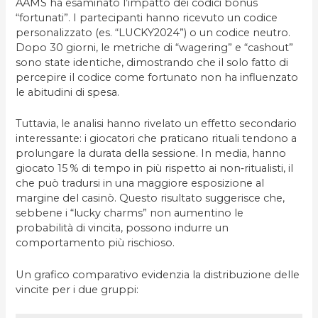
AAMS ha esaminato l’impatto dei codici bonus
“fortunati”. I partecipanti hanno ricevuto un codice
personalizzato (es. “LUCKY2024”) o un codice neutro.
Dopo 30 giorni, le metriche di “wagering” e “cashout”
sono state identiche, dimostrando che il solo fatto di
percepire il codice come fortunato non ha influenzato
le abitudini di spesa.
Tuttavia, le analisi hanno rivelato un effetto secondario
interessante: i giocatori che praticano rituali tendono a
prolungare la durata della sessione. In media, hanno
giocato 15 % di tempo in più rispetto ai non‑ritualisti, il
che può tradursi in una maggiore esposizione al
margine del casinò. Questo risultato suggerisce che,
sebbene i “lucky charms” non aumentino le
probabilità di vincita, possono indurre un
comportamento più rischioso.
Un grafico comparativo evidenzia la distribuzione delle
vincite per i due gruppi: