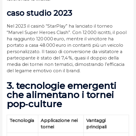
caso studio 2023
Nel 2023 il casinò “StarPlay” ha lanciato il torneo
“Marvel Super Heroes Clash”. Con 12 000 iscritti, il pool
ha raggiunto 120 000 euro, mentre il vincitore ha
portato a casa 48 000 euro in contanti più un veicolo
personalizzato. Il tasso di conversione da visitatore a
partecipante è stato del 7,4 %, quasi il doppio della
media dei tornei non tematici, dimostrando l’efficacia
del legame emotivo con il brand.
3. tecnologie emergenti
che alimentano i tornei
pop‑culture
Tecnologia
Applicazione nei
Vantaggi
tornei
principali