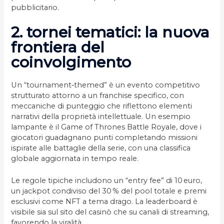
pubblicitario.
2. tornei tematici: la nuova
frontiera del
coinvolgimento
Un “tournament‑themed” è un evento competitivo
strutturato attorno a un franchise specifico, con
meccaniche di punteggio che riflettono elementi
narrativi della proprietà intellettuale. Un esempio
lampante è il Game of Thrones Battle Royale, dove i
giocatori guadagnano punti completando missioni
ispirate alle battaglie della serie, con una classifica
globale aggiornata in tempo reale.
Le regole tipiche includono un “entry fee” di 10 euro,
un jackpot condiviso del 30 % del pool totale e premi
esclusivi come NFT a tema drago. La leaderboard è
visibile sia sul sito del casinò che su canali di streaming,
favorendo la viralità.