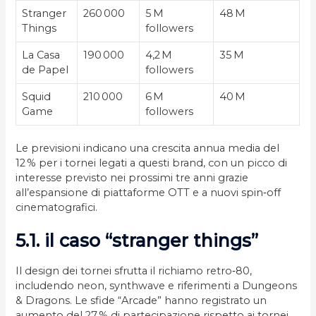
Stranger
260 000
5 M
48 M
Things
followers
La Casa
190 000
4,2 M
35 M
de Papel
followers
Squid
210 000
6 M
40 M
Game
followers
Le previsioni indicano una crescita annua media del
12 % per i tornei legati a questi brand, con un picco di
interesse previsto nei prossimi tre anni grazie
all’espansione di piattaforme OTT e a nuovi spin‑off
cinematografici.
5.1. il caso “stranger things”
Il design dei tornei sfrutta il richiamo retro‑80,
includendo neon, synthwave e riferimenti a Dungeons
& Dragons. Le sfide “Arcade” hanno registrato un
aumento del 27 % di partecipazione rispetto ai tornei