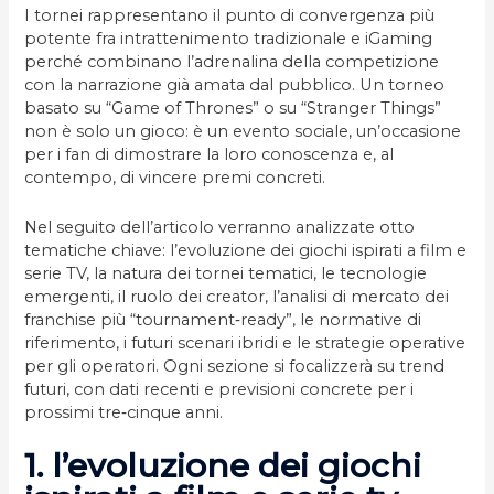
I tornei rappresentano il punto di convergenza più
potente fra intrattenimento tradizionale e iGaming
perché combinano l’adrenalina della competizione
con la narrazione già amata dal pubblico. Un torneo
basato su “Game of Thrones” o su “Stranger Things”
non è solo un gioco: è un evento sociale, un’occasione
per i fan di dimostrare la loro conoscenza e, al
contempo, di vincere premi concreti.
Nel seguito dell’articolo verranno analizzate otto
tematiche chiave: l’evoluzione dei giochi ispirati a film e
serie TV, la natura dei tornei tematici, le tecnologie
emergenti, il ruolo dei creator, l’analisi di mercato dei
franchise più “tournament‑ready”, le normative di
riferimento, i futuri scenari ibridi e le strategie operative
per gli operatori. Ogni sezione si focalizzerà su trend
futuri, con dati recenti e previsioni concrete per i
prossimi tre‑cinque anni.
1. l’evoluzione dei giochi