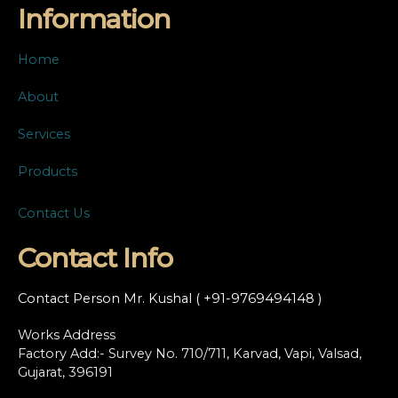
Information
Home
About
Services
Products
Contact Us
Contact Info
Contact Person Mr. Kushal ( +91-9769494148 )
Works Address
Factory Add:- Survey No. 710/711, Karvad, Vapi, Valsad,
Gujarat, 396191