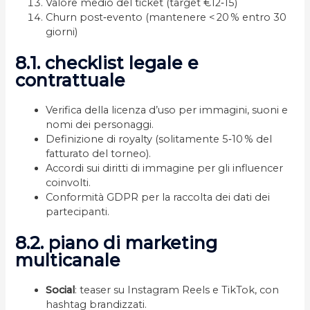
Valore medio del ticket (target €12‑15)
Churn post‑evento (mantenere < 20 % entro 30
giorni)
8.1. checklist legale e
contrattuale
Verifica della licenza d’uso per immagini, suoni e
nomi dei personaggi.
Definizione di royalty (solitamente 5‑10 % del
fatturato del torneo).
Accordi sui diritti di immagine per gli influencer
coinvolti.
Conformità GDPR per la raccolta dei dati dei
partecipanti.
8.2. piano di marketing
multicanale
Social
: teaser su Instagram Reels e TikTok, con
hashtag brandizzati.