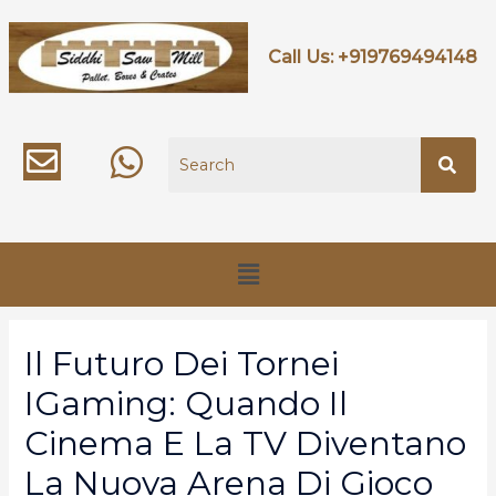
Call Us:
+919769494148
Il Futuro Dei Tornei
IGaming: Quando Il
Cinema E La TV Diventano
La Nuova Arena Di Gioco