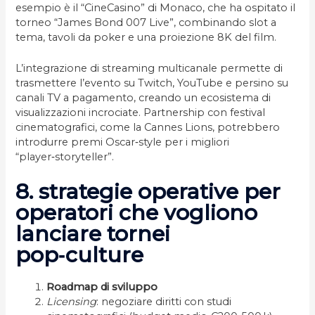
esempio è il “CineCasino” di Monaco, che ha ospitato il
torneo “James Bond 007 Live”, combinando slot a
tema, tavoli da poker e una proiezione 8K del film.
L’integrazione di streaming multicanale permette di
trasmettere l’evento su Twitch, YouTube e persino su
canali TV a pagamento, creando un ecosistema di
visualizzazioni incrociate. Partnership con festival
cinematografici, come la Cannes Lions, potrebbero
introdurre premi Oscar‑style per i migliori
“player‑storyteller”.
8. strategie operative per
operatori che vogliono
lanciare tornei
pop‑culture
Roadmap di sviluppo
Licensing
: negoziare diritti con studi