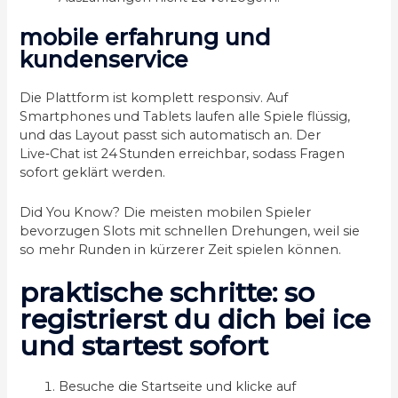
mobile erfahrung und
kundenservice
Die Plattform ist komplett responsiv. Auf
Smartphones und Tablets laufen alle Spiele flüssig,
und das Layout passt sich automatisch an. Der
Live‑Chat ist 24 Stunden erreichbar, sodass Fragen
sofort geklärt werden.
Did You Know? Die meisten mobilen Spieler
bevorzugen Slots mit schnellen Drehungen, weil sie
so mehr Runden in kürzerer Zeit spielen können.
praktische schritte: so
registrierst du dich bei ice
und startest sofort
Besuche die Startseite und klicke auf