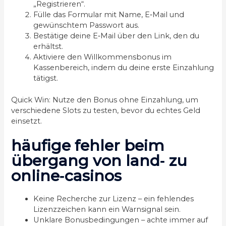
„Registrieren“.
Fülle das Formular mit Name, E‑Mail und
gewünschtem Passwort aus.
Bestätige deine E‑Mail über den Link, den du
erhältst.
Aktiviere den Willkommensbonus im
Kassenbereich, indem du deine erste Einzahlung
tätigst.
Quick Win: Nutze den Bonus ohne Einzahlung, um
verschiedene Slots zu testen, bevor du echtes Geld
einsetzt.
häufige fehler beim
übergang von land‑ zu
online‑casinos
Keine Recherche zur Lizenz – ein fehlendes
Lizenzzeichen kann ein Warnsignal sein.
Unklare Bonusbedingungen – achte immer auf