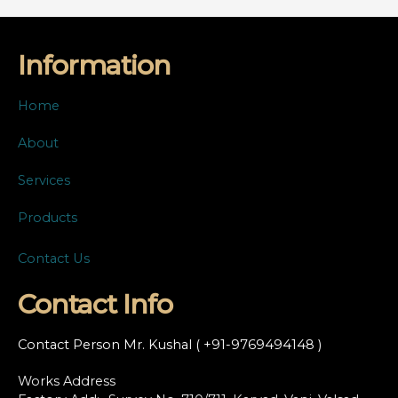
Information
Home
About
Services
Products
Contact Us
Contact Info
Contact Person Mr. Kushal ( +91-9769494148 )
Works Address