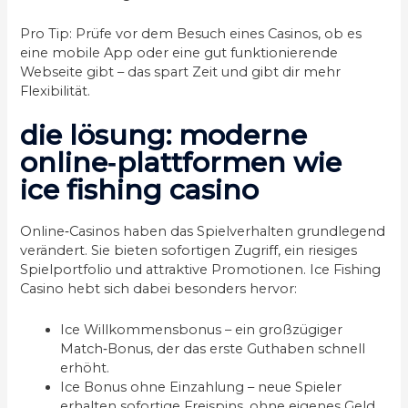
Pro Tip: Prüfe vor dem Besuch eines Casinos, ob es
eine mobile App oder eine gut funktionierende
Webseite gibt – das spart Zeit und gibt dir mehr
Flexibilität.
die lösung: moderne
online‑plattformen wie
ice fishing casino
Online‑Casinos haben das Spielverhalten grundlegend
verändert. Sie bieten sofortigen Zugriff, ein riesiges
Spielportfolio und attraktive Promotionen. Ice Fishing
Casino hebt sich dabei besonders hervor:
Ice Willkommensbonus – ein großzügiger
Match‑Bonus, der das erste Guthaben schnell
erhöht.
Ice Bonus ohne Einzahlung – neue Spieler
erhalten sofortige Freispins, ohne eigenes Geld