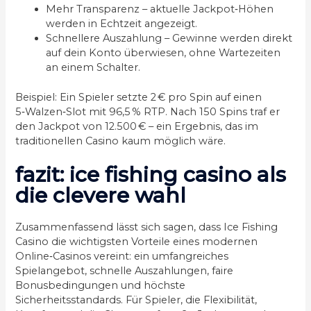
Mehr Transparenz – aktuelle Jackpot‑Höhen
werden in Echtzeit angezeigt.
Schnellere Auszahlung – Gewinne werden direkt
auf dein Konto überwiesen, ohne Wartezeiten
an einem Schalter.
Beispiel: Ein Spieler setzte 2 € pro Spin auf einen
5‑Walzen‑Slot mit 96,5 % RTP. Nach 150 Spins traf er
den Jackpot von 12.500 € – ein Ergebnis, das im
traditionellen Casino kaum möglich wäre.
fazit: ice fishing casino als
die clevere wahl
Zusammenfassend lässt sich sagen, dass Ice Fishing
Casino die wichtigsten Vorteile eines modernen
Online‑Casinos vereint: ein umfangreiches
Spielangebot, schnelle Auszahlungen, faire
Bonusbedingungen und höchste
Sicherheitsstandards. Für Spieler, die Flexibilität,