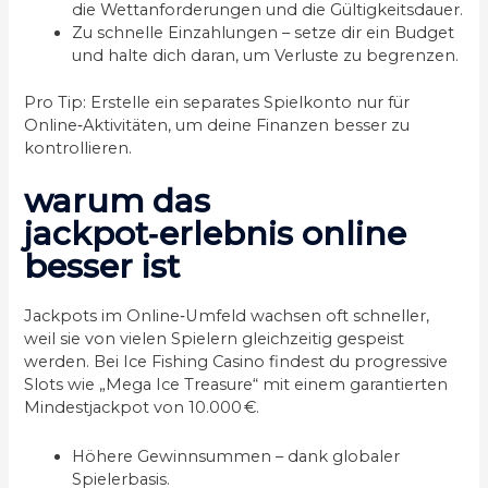
die Wettanforderungen und die Gültigkeitsdauer.
Zu schnelle Einzahlungen – setze dir ein Budget
und halte dich daran, um Verluste zu begrenzen.
Pro Tip: Erstelle ein separates Spielkonto nur für
Online‑Aktivitäten, um deine Finanzen besser zu
kontrollieren.
warum das
jackpot‑erlebnis online
besser ist
Jackpots im Online‑Umfeld wachsen oft schneller,
weil sie von vielen Spielern gleichzeitig gespeist
werden. Bei Ice Fishing Casino findest du progressive
Slots wie „Mega Ice Treasure“ mit einem garantierten
Mindestjackpot von 10.000 €.
Höhere Gewinnsummen – dank globaler
Spielerbasis.