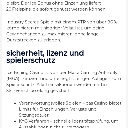
bleibt. Der Ice Bonus ohne Einzahlung liefert
20 Freispins, die sofort genutzt werden können.
Industry Secret: Spiele mit einem RTP von über 96 %
kombinieren mit niedriger Volatilität, um deine
Gewinnchancen zu maximieren, ohne lange
Durststrecken zu erleben.
sicherheit, lizenz und
spielerschutz
Ice Fishing Casino ist von der Malta Gaming Authority
(MGA) lizenziert und unterliegt strengen Auflagen zum
Spielerschutz. Alle Transaktionen werden mittels
SSL‑Verschlüsselung gesichert.
Verantwortungsvolles Spielen – das Casino bietet
Limits für Einzahlungen, Verluste und
Sitzungsdauer.
KYC‑Verfahren – schnelle Identitätsprüfung, um
Auszahlungen nicht zu verzögern.