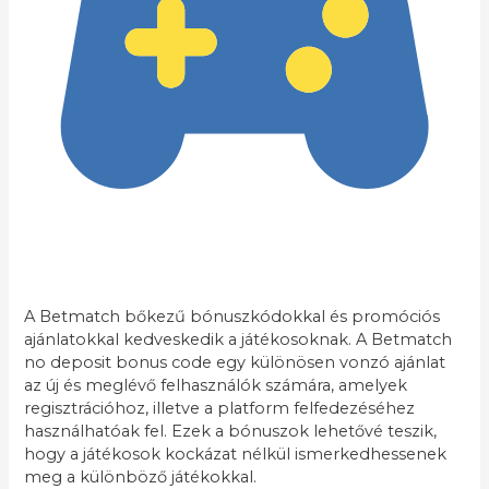
A Betmatch bőkezű bónuszkódokkal és promóciós
ajánlatokkal kedveskedik a játékosoknak. A Betmatch
no deposit bonus code egy különösen vonzó ajánlat
az új és meglévő felhasználók számára, amelyek
regisztrációhoz, illetve a platform felfedezéséhez
használhatóak fel. Ezek a bónuszok lehetővé teszik,
hogy a játékosok kockázat nélkül ismerkedhessenek
meg a különböző játékokkal.