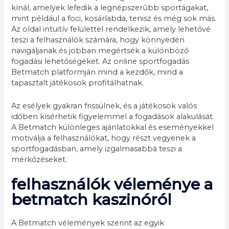
kínál, amelyek lefedik a legnépszerűbb sportágakat,
mint például a foci, kosárlabda, tenisz és még sok más.
Az oldal intuitív felülettel rendelkezik, amely lehetővé
teszi a felhasználók számára, hogy könnyedén
navigáljanak és jobban megértsék a különböző
fogadási lehetőségeket. Az online sportfogadás
Betmatch platformján mind a kezdők, mind a
tapasztalt játékosok profitálhatnak.
Az esélyek gyakran frissülnek, és a játékosok valós
időben kísérhetik figyelemmel a fogadások alakulását.
A Betmatch különleges ajánlatokkal és eseményekkel
motiválja a felhasználókat, hogy részt vegyenek a
sportfogadásban, amely izgalmasabbá teszi a
mérkőzéseket.
felhasználók véleménye a
betmatch kaszinóról
A Betmatch vélemények szerint az egyik