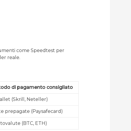
trumenti come Speedtest per
ler reale.
odo di pagamento consigliato
llet (Skrill, Neteller)
te prepagate (Paysafecard)
ptovalute (BTC, ETH)