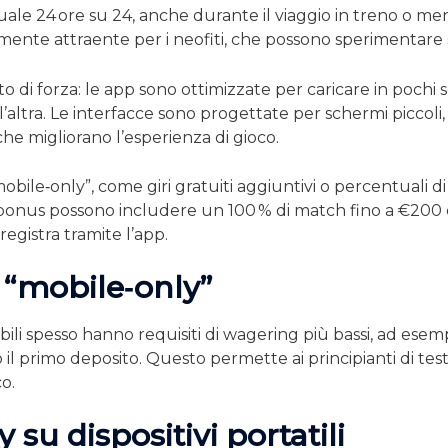
tuale 24 ore su 24, anche durante il viaggio in treno o me
rmente attraente per i neofiti, che possono sperimentare 
to di forza: le app sono ottimizzate per caricare in pochi
l’altra. Le interfacce sono progettate per schermi piccoli
e migliorano l’esperienza di gioco.
obile‑only”, come giri gratuiti aggiuntivi o percentuali di
 bonus possono includere un 100 % di match fino a €200 e 
 registra tramite l’app.
s “mobile‑only”
mobili spesso hanno requisiti di wagering più bassi, ad es
l primo deposito. Questo permette ai principianti di test
o.
 su dispositivi portatili