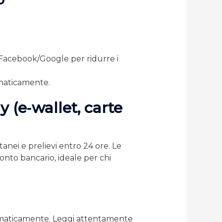
te Facebook/Google per ridurre i
tomaticamente.
 (e‑wallet, carte
tanei e prelievi entro 24 ore. Le
onto bancario, ideale per chi
utomaticamente. Leggi attentamente