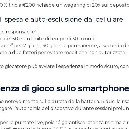
0 % fino a €200 richiede un wagering di 20x sul deposito 
i spesa e auto‑esclusione dal cellulare
co responsabile”.
o di €50 e un limite di tempo di 30 minuti.
sione” per 7 giorni, 30 giorni o permanente, a seconda de
ne a due fattori per evitare modifiche non autorizzate.
o giocatore può avviare l’esperienza in modo sicuro, co
rienza di gioco sullo smartphone
o notevolmente sulla durata della batteria. Riduci la riso
ngare l’autonomia del dispositivo durante sessioni prolu
 per le puntate live, poiché garantisce latenza minima e r