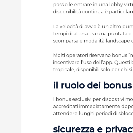
possibile entrare in una lobby vir
disponibilità continua è particola
La velocità di avvio è un altro pun
tempi di attesa tra una puntata e 
scomparsa e modalità landscape ch
Molti operatori riservano bonus “m
incentivare l’uso dell’app. Questi
tropicale, disponibili solo per chi si
il ruolo dei bonu
I bonus esclusivi per dispositivi 
accreditati immediatamente dopo i
attendere lunghi periodi di sblocc
sicurezza e privacy