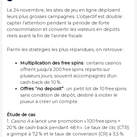
Le 24 novembre, les sites de jeu en ligne déploient
leurs plus grosses campagnes. L’objectif est double :
capter l’attention pendant la période de forte
consommation et convertir les visiteurs en dépôts
réels avant la fin de l’année fiscale.
Parmi les stratégies les plus répandues, on retrouve :
Multiplication des free spins
: certains casinos
offrent jusqu’à 200 free spins répartis sur
plusieurs jours, souvent accompagnés d’un
cash‑back de 10 %.
Offres “no deposit”
: un petit lot de 10 free spins
sans condition de dépôt, destiné à inciter le
joueur à créer un compte.
Étude de cas
1.
Casino A
a lancé une promotion « 100 free spins +
20 % de cash‑back pendant 48 h ». Le taux de clic (CTR)
a grimpé à 7,2 % et le taux de conversion (CR) à 3,5 %.