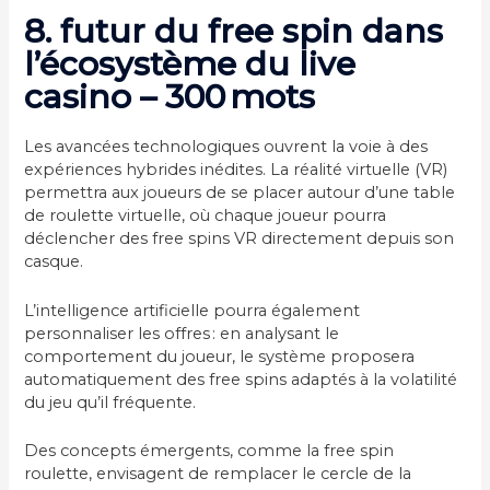
8. futur du free spin dans
l’écosystème du live
casino – 300 mots
Les avancées technologiques ouvrent la voie à des
expériences hybrides inédites. La réalité virtuelle (VR)
permettra aux joueurs de se placer autour d’une table
de roulette virtuelle, où chaque joueur pourra
déclencher des free spins VR directement depuis son
casque.
L’intelligence artificielle pourra également
personnaliser les offres : en analysant le
comportement du joueur, le système proposera
automatiquement des free spins adaptés à la volatilité
du jeu qu’il fréquente.
Des concepts émergents, comme la free spin
roulette, envisagent de remplacer le cercle de la