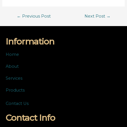
←
Previous Post
Next Post
→
Information
Home
About
Services
Products
Contact Us
Contact Info