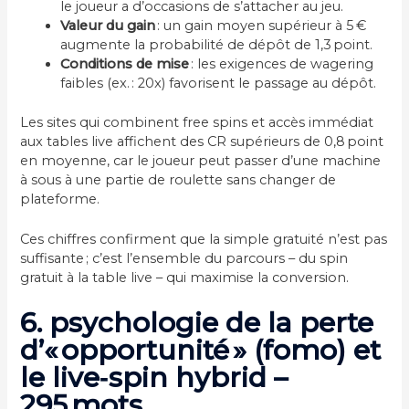
le joueur a d’occasions de s’attacher au jeu.
Valeur du gain
: un gain moyen supérieur à 5 €
augmente la probabilité de dépôt de 1,3 point.
Conditions de mise
: les exigences de wagering
faibles (ex. : 20x) favorisent le passage au dépôt.
Les sites qui combinent free spins et accès immédiat
aux tables live affichent des CR supérieurs de 0,8 point
en moyenne, car le joueur peut passer d’une machine
à sous à une partie de roulette sans changer de
plateforme.
Ces chiffres confirment que la simple gratuité n’est pas
suffisante ; c’est l’ensemble du parcours – du spin
gratuit à la table live – qui maximise la conversion.
6. psychologie de la perte
d’« opportunité » (fomo) et
le live‑spin hybrid –
295 mots