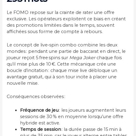
Le FOMO repose sur la crainte de rater une offre
exclusive. Les opérateurs exploitent ce biais en créant
des promotions limitées dans le temps, souvent
affichées sous forme de compte à rebours.
Le concept de live‑spin combo combine les deux
mondes : pendant une partie de baccarat en direct, le
joueur reçoit 5 free spins sur
Mega Joker
chaque fois
qu’il mise plus de 10 €. Cette mécanique crée une
boucle d’incitation : chaque mise live débloque un
avantage gratuit, qui à son tour incite à placer une
nouvelle mise.
Conséquences observées :
Fréquence de jeu
: les joueurs augmentent leurs
sessions de 30 % en moyenne lorsqu’une offre
hybride est active.
Temps de session
: la durée passe de 15 min à
plus de 35 min, car le joueur alterne entre tables