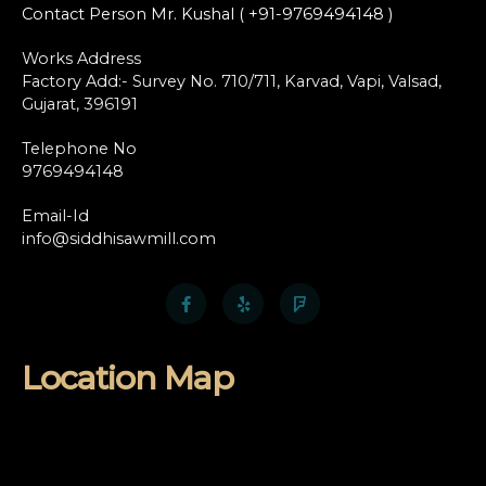
Contact Person Mr. Kushal ( +91-9769494148 )
Works Address
Factory Add:- Survey No. 710/711, Karvad, Vapi, Valsad,
Gujarat, 396191
Telephone No
9769494148
Email-Id
info@siddhisawmill.com
Location Map