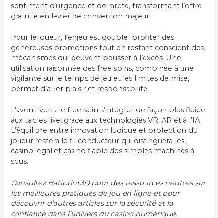
sentiment d’urgence et de rareté, transformant l’offre
gratuite en levier de conversion majeur.
Pour le joueur, l’enjeu est double : profiter des
généreuses promotions tout en restant conscient des
mécanismes qui peuvent pousser à l’excès. Une
utilisation raisonnée des free spins, combinée à une
vigilance sur le temps de jeu et les limites de mise,
permet d’allier plaisir et responsabilité.
L’avenir verra le free spin s’intégrer de façon plus fluide
aux tables live, grâce aux technologies VR, AR et à l’IA.
L’équilibre entre innovation ludique et protection du
joueur restera le fil conducteur qui distinguera les
casino légal et casino fiable des simples machines à
sous.
Consultez Batiprint3D pour des ressources neutres sur
les meilleures pratiques de jeu en ligne et pour
découvrir d’autres articles sur la sécurité et la
confiance dans l’univers du casino numérique.