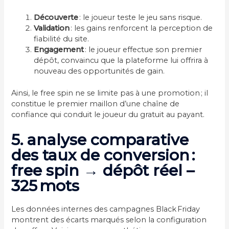
Découverte
: le joueur teste le jeu sans risque.
Validation
: les gains renforcent la perception de
fiabilité du site.
Engagement
: le joueur effectue son premier
dépôt, convaincu que la plateforme lui offrira à
nouveau des opportunités de gain.
Ainsi, le free spin ne se limite pas à une promotion ; il
constitue le premier maillon d’une chaîne de
confiance qui conduit le joueur du gratuit au payant.
5. analyse comparative
des taux de conversion :
free spin → dépôt réel –
325 mots
Les données internes des campagnes Black Friday
montrent des écarts marqués selon la configuration