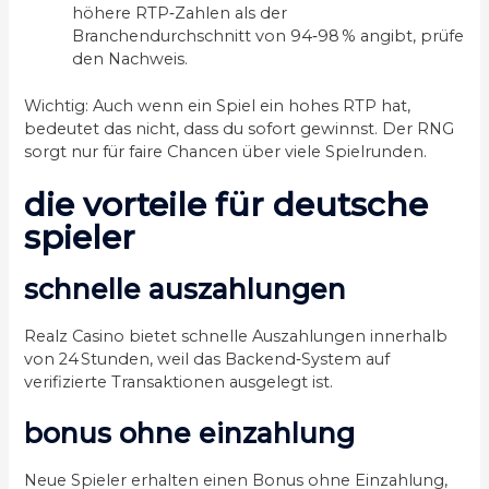
höhere RTP‑Zahlen als der
Branchendurchschnitt von 94‑98 % angibt, prüfe
den Nachweis.
Wichtig: Auch wenn ein Spiel ein hohes RTP hat,
bedeutet das nicht, dass du sofort gewinnst. Der RNG
sorgt nur für faire Chancen über viele Spielrunden.
die vorteile für deutsche
spieler
schnelle auszahlungen
Realz Casino bietet schnelle Auszahlungen innerhalb
von 24 Stunden, weil das Backend‑System auf
verifizierte Transaktionen ausgelegt ist.
bonus ohne einzahlung
Neue Spieler erhalten einen Bonus ohne Einzahlung,