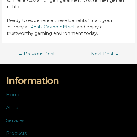
schnelle Auszahlungen garantiert, bist du hier genau
richtig.
Ready to experience these benefits? Start your
journey at
Realz Casino offiziell
and enjoy a
trustworthy gaming environment today.
←
Previous Post
Next Post
→
Information
Home
About
Services
Products