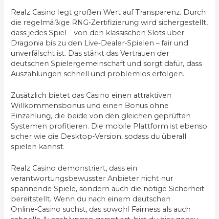
Realz Casino legt großen Wert auf Transparenz. Durch
die regelmäßige RNG‑Zertifizierung wird sichergestellt,
dass jedes Spiel – von den klassischen Slots über
Dragonia bis zu den Live‑Dealer‑Spielen – fair und
unverfälscht ist. Das stärkt das Vertrauen der
deutschen Spielergemeinschaft und sorgt dafür, dass
Auszahlungen schnell und problemlos erfolgen.
Zusätzlich bietet das Casino einen attraktiven
Willkommensbonus und einen Bonus ohne
Einzahlung, die beide von den gleichen geprüften
Systemen profitieren. Die mobile Plattform ist ebenso
sicher wie die Desktop‑Version, sodass du überall
spielen kannst.
Realz Casino demonstriert, dass ein
verantwortungsbewusster Anbieter nicht nur
spannende Spiele, sondern auch die nötige Sicherheit
bereitstellt. Wenn du nach einem deutschen
Online‑Casino suchst, das sowohl Fairness als auch