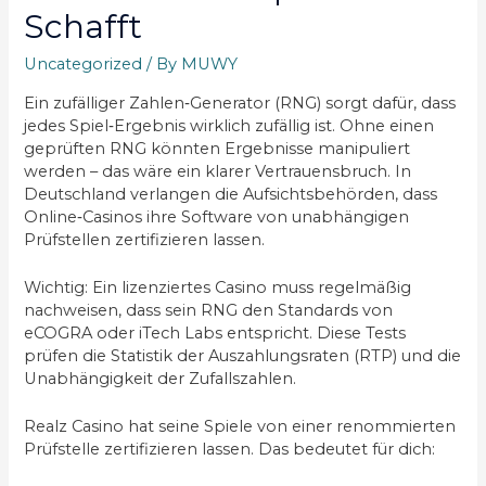
Schafft
Uncategorized
/ By
MUWY
Ein zufälliger Zahlen‑Generator (RNG) sorgt dafür, dass
jedes Spiel‑Ergebnis wirklich zufällig ist. Ohne einen
geprüften RNG könnten Ergebnisse manipuliert
werden – das wäre ein klarer Vertrauensbruch. In
Deutschland verlangen die Aufsichtsbehörden, dass
Online‑Casinos ihre Software von unabhängigen
Prüfstellen zertifizieren lassen.
Wichtig: Ein lizenziertes Casino muss regelmäßig
nachweisen, dass sein RNG den Standards von
eCOGRA oder iTech Labs entspricht. Diese Tests
prüfen die Statistik der Auszahlungsraten (RTP) und die
Unabhängigkeit der Zufallszahlen.
Realz Casino hat seine Spiele von einer renommierten
Prüfstelle zertifizieren lassen. Das bedeutet für dich: