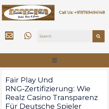
Call Us:
+919769494148
Fair Play Und
RNG‑Zertifizierung: Wie
Realz Casino Transparenz
Für Deutsche Spieler