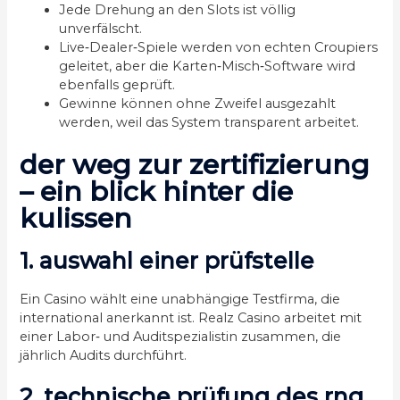
Jede Drehung an den Slots ist völlig
unverfälscht.
Live‑Dealer‑Spiele werden von echten Croupiers
geleitet, aber die Karten‑Misch‑Software wird
ebenfalls geprüft.
Gewinne können ohne Zweifel ausgezahlt
werden, weil das System transparent arbeitet.
der weg zur zertifizierung
– ein blick hinter die
kulissen
1. auswahl einer prüfstelle
Ein Casino wählt eine unabhängige Testfirma, die
international anerkannt ist. Realz Casino arbeitet mit
einer Labor‑ und Auditspezialistin zusammen, die
jährlich Audits durchführt.
2. technische prüfung des rng