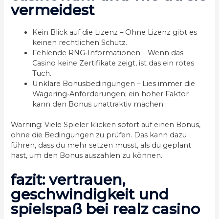
vermeidest
Kein Blick auf die Lizenz – Ohne Lizenz gibt es
keinen rechtlichen Schutz.
Fehlende RNG‑Informationen – Wenn das
Casino keine Zertifikate zeigt, ist das ein rotes
Tuch.
Unklare Bonusbedingungen – Lies immer die
Wagering‑Anforderungen; ein hoher Faktor
kann den Bonus unattraktiv machen.
Warning: Viele Spieler klicken sofort auf einen Bonus,
ohne die Bedingungen zu prüfen. Das kann dazu
führen, dass du mehr setzen musst, als du geplant
hast, um den Bonus auszahlen zu können.
fazit: vertrauen,
geschwindigkeit und
spielspaß bei realz casino