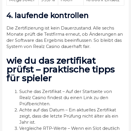
4. laufende kontrollen
Die Zertifizierung ist kein Dauerzustand. Alle sechs
Monate prüft die Testfirma erneut, ob Änderungen an
der Software das Ergebnis beeinflussen. So bleibt das
System von Realz Casino dauerhaft fair.
wie du das zertifikat
prüfst – praktische tipps
für spieler
Suche das Zertifikat – Auf der Startseite von
Realz Casino findest du einen Link zu den
Prüfberichten.
Achte auf das Datum – Ein aktuelles Zertifikat
zeigt, dass die letzte Prüfung nicht älter als ein
Jahr ist.
Vergleiche RTP‑Werte – Wenn ein Slot deutlich