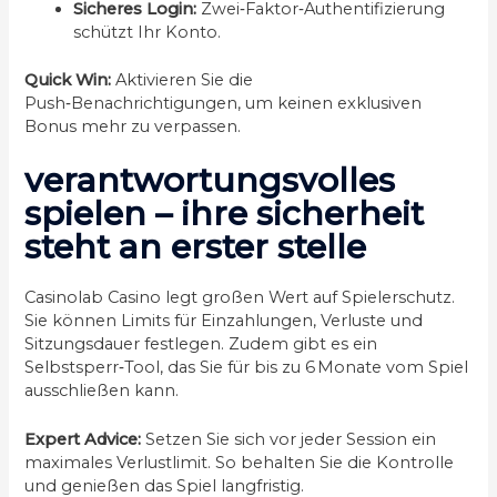
Sicheres Login:
Zwei‑Faktor‑Authentifizierung
schützt Ihr Konto.
Quick Win:
Aktivieren Sie die
Push‑Benachrichtigungen, um keinen exklusiven
Bonus mehr zu verpassen.
verantwortungsvolles
spielen – ihre sicherheit
steht an erster stelle
Casinolab Casino legt großen Wert auf Spielerschutz.
Sie können Limits für Einzahlungen, Verluste und
Sitzungsdauer festlegen. Zudem gibt es ein
Selbstsperr‑Tool, das Sie für bis zu 6 Monate vom Spiel
ausschließen kann.
Expert Advice:
Setzen Sie sich vor jeder Session ein
maximales Verlustlimit. So behalten Sie die Kontrolle
und genießen das Spiel langfristig.