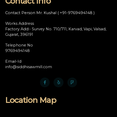
Contact Info
Contact Person Mr. Kushal ( +91-9769494148 )
Works Address
Factory Add:- Survey No. 710/711, Karvad, Vapi, Valsad,
Gujarat, 396191
Telephone No
9769494148
Email-Id
info@siddhisawmill.com
Location Map