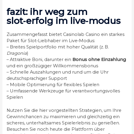
fazit: ihr weg zum
slot‑erfolg im live‑modus
Zusammengefasst bietet Casinolab Casino ein starkes
Paket für Slot‑Liebhaber im Live‑Modus:
– Breites Spielportfolio mit hoher Qualität (z. B.
Dragonia
)
– Attraktive Boni, darunter ein
Bonus ohne Einzahlung
und ein großzügiger Willkommensbonus
– Schnelle Auszahlungen und rund um die Uhr
deutschsprachiger Support
– Mobile Optimierung für flexibles Spielen
– Umfassende Werkzeuge für verantwortungsvolles
Spielen
Nutzen Sie die hier vorgestellten Strategien, um Ihre
Gewinnchancen zu maximieren und gleichzeitig ein
sicheres, unterhaltsames Spielerlebnis zu genießen.
Besuchen Sie noch heute die Plattform über