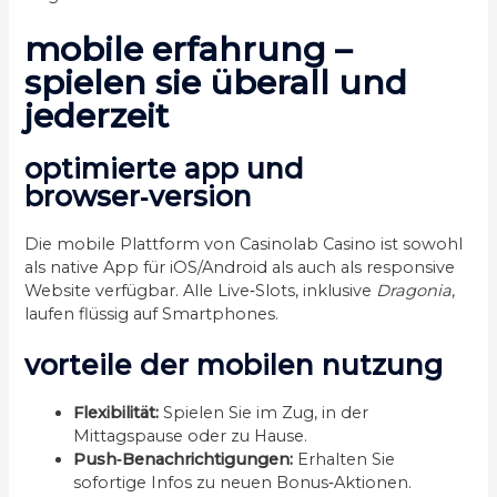
mobile erfahrung –
spielen sie überall und
jederzeit
optimierte app und
browser‑version
Die mobile Plattform von Casinolab Casino ist sowohl
als native App für iOS/Android als auch als responsive
Website verfügbar. Alle Live‑Slots, inklusive
Dragonia
,
laufen flüssig auf Smartphones.
vorteile der mobilen nutzung
Flexibilität:
Spielen Sie im Zug, in der
Mittagspause oder zu Hause.
Push‑Benachrichtigungen:
Erhalten Sie
sofortige Infos zu neuen Bonus‑Aktionen.