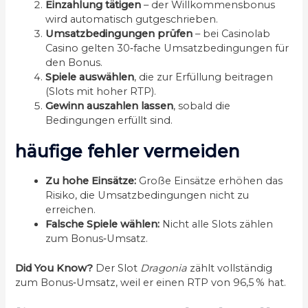
Einzahlung tätigen
– der Willkommensbonus
wird automatisch gutgeschrieben.
Umsatzbedingungen prüfen
– bei Casinolab
Casino gelten 30‑fache Umsatzbedingungen für
den Bonus.
Spiele auswählen
, die zur Erfüllung beitragen
(Slots mit hoher RTP).
Gewinn auszahlen lassen
, sobald die
Bedingungen erfüllt sind.
häufige fehler vermeiden
Zu hohe Einsätze:
Große Einsätze erhöhen das
Risiko, die Umsatzbedingungen nicht zu
erreichen.
Falsche Spiele wählen:
Nicht alle Slots zählen
zum Bonus‑Umsatz.
Did You Know?
Der Slot
Dragonia
zählt vollständig
zum Bonus‑Umsatz, weil er einen RTP von 96,5 % hat.