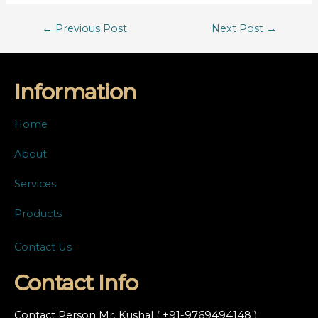
←
Previous Post
Next Post
→
Information
Home
About
Services
Products
Contact Us
Contact Info
Contact Person Mr. Kushal ( +91-9769494148 )