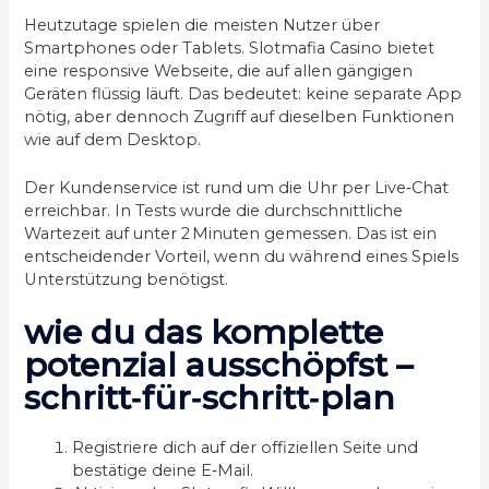
Heutzutage spielen die meisten Nutzer über
Smartphones oder Tablets. Slotmafia Casino bietet
eine responsive Webseite, die auf allen gängigen
Geräten flüssig läuft. Das bedeutet: keine separate App
nötig, aber dennoch Zugriff auf dieselben Funktionen
wie auf dem Desktop.
Der Kundenservice ist rund um die Uhr per Live‑Chat
erreichbar. In Tests wurde die durchschnittliche
Wartezeit auf unter 2 Minuten gemessen. Das ist ein
entscheidender Vorteil, wenn du während eines Spiels
Unterstützung benötigst.
wie du das komplette
potenzial ausschöpfst –
schritt‑für‑schritt‑plan
Registriere dich auf der offiziellen Seite und
bestätige deine E‑Mail.