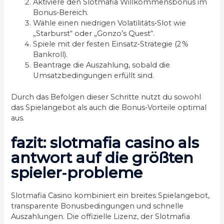
Aktiviere den Slotmafia Willkommensbonus im
Bonus‑Bereich.
Wähle einen niedrigen Volatilitäts‑Slot wie
„Starburst“ oder „Gonzo’s Quest“.
Spiele mit der festen Einsatz‑Strategie (2 %
Bankroll).
Beantrage die Auszahlung, sobald die
Umsatzbedingungen erfüllt sind.
Durch das Befolgen dieser Schritte nutzt du sowohl
das Spielangebot als auch die Bonus‑Vorteile optimal
aus.
fazit: slotmafia casino als
antwort auf die größten
spieler‑probleme
Slotmafia Casino kombiniert ein breites Spielangebot,
transparente Bonusbedingungen und schnelle
Auszahlungen. Die offizielle Lizenz, der Slotmafia