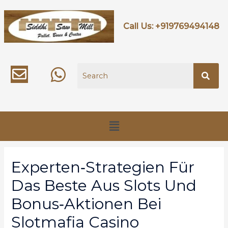
Call Us:
+919769494148
Experten‑Strategien Für
Das Beste Aus Slots Und
Bonus‑Aktionen Bei
Slotmafia Casino