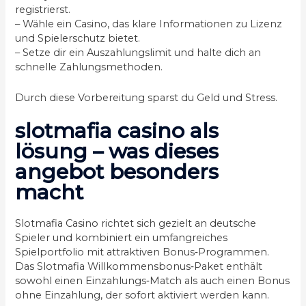
registrierst.
– Wähle ein Casino, das klare Informationen zu Lizenz
und Spielerschutz bietet.
– Setze dir ein Auszahlungslimit und halte dich an
schnelle Zahlungsmethoden.
Durch diese Vorbereitung sparst du Geld und Stress.
slotmafia casino als
lösung – was dieses
angebot besonders
macht
Slotmafia Casino richtet sich gezielt an deutsche
Spieler und kombiniert ein umfangreiches
Spielportfolio mit attraktiven Bonus‑Programmen.
Das Slotmafia Willkommensbonus‑Paket enthält
sowohl einen Einzahlungs‑Match als auch einen Bonus
ohne Einzahlung, der sofort aktiviert werden kann.