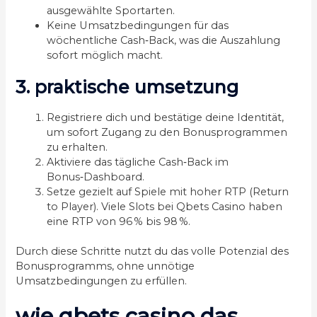
ausgewählte Sportarten.
Keine Umsatzbedingungen für das
wöchentliche Cash‑Back, was die Auszahlung
sofort möglich macht.
3. praktische umsetzung
Registriere dich und bestätige deine Identität,
um sofort Zugang zu den Bonusprogrammen
zu erhalten.
Aktiviere das tägliche Cash‑Back im
Bonus‑Dashboard.
Setze gezielt auf Spiele mit hoher RTP (Return
to Player). Viele Slots bei Qbets Casino haben
eine RTP von 96 % bis 98 %.
Durch diese Schritte nutzt du das volle Potenzial des
Bonusprogramms, ohne unnötige
Umsatzbedingungen zu erfüllen.
wie qbets casino das