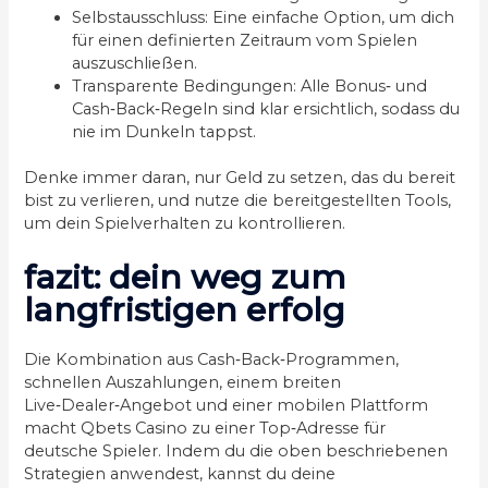
Selbstausschluss: Eine einfache Option, um dich
für einen definierten Zeitraum vom Spielen
auszuschließen.
Transparente Bedingungen: Alle Bonus‑ und
Cash‑Back‑Regeln sind klar ersichtlich, sodass du
nie im Dunkeln tappst.
Denke immer daran, nur Geld zu setzen, das du bereit
bist zu verlieren, und nutze die bereitgestellten Tools,
um dein Spielverhalten zu kontrollieren.
fazit: dein weg zum
langfristigen erfolg
Die Kombination aus Cash‑Back‑Programmen,
schnellen Auszahlungen, einem breiten
Live‑Dealer‑Angebot und einer mobilen Plattform
macht Qbets Casino zu einer Top‑Adresse für
deutsche Spieler. Indem du die oben beschriebenen
Strategien anwendest, kannst du deine