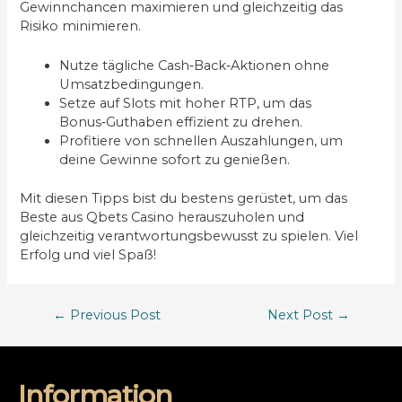
Gewinnchancen maximieren und gleichzeitig das
Risiko minimieren.
Nutze tägliche Cash‑Back‑Aktionen ohne
Umsatzbedingungen.
Setze auf Slots mit hoher RTP, um das
Bonus‑Guthaben effizient zu drehen.
Profitiere von schnellen Auszahlungen, um
deine Gewinne sofort zu genießen.
Mit diesen Tipps bist du bestens gerüstet, um das
Beste aus Qbets Casino herauszuholen und
gleichzeitig verantwortungsbewusst zu spielen. Viel
Erfolg und viel Spaß!
←
Previous Post
Next Post
→
Information