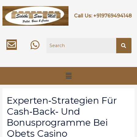
Call Us:
+919769494148
Experten‑Strategien Für
Cash‑Back‑ Und
Bonusprogramme Bei
Qbets Casino