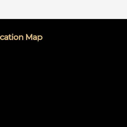
cation Map