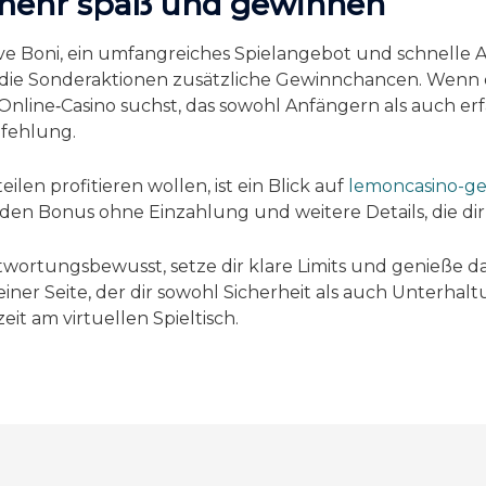
u mehr spaß und gewinnen
ve Boni, ein umfangreiches Spielangebot und schnelle 
n die Sonderaktionen zusätzliche Gewinnchancen. Wenn
line‑Casino suchst, das sowohl Anfängern als auch erf
pfehlung.
eilen profitieren wollen, ist ein Blick auf
lemoncasino-ge
den Bonus ohne Einzahlung und weitere Details, die dir 
wortungsbewusst, setze dir klare Limits und genieße da
iner Seite, der dir sowohl Sicherheit als auch Unterhal
it am virtuellen Spieltisch.