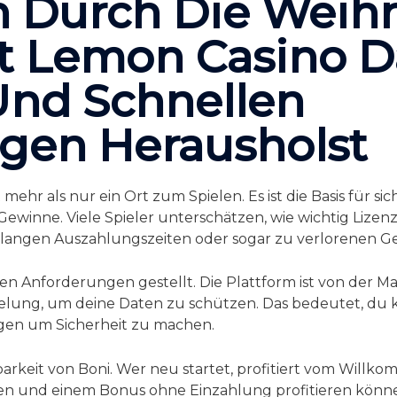
h Durch Die Weihn
t Lemon Casino D
Und Schnellen
gen Herausholst
t mehr als nur ein Ort zum Spielen. Es ist die Basis für si
winne. Viele Spieler unterschätzen, wie wichtig Lizenz
u langen Auszahlungszeiten oder sogar zu verlorenen
en Anforderungen gestellt. Die Plattform ist von der Ma
lung, um deine Daten zu schützen. Das bedeutet, du ka
rgen um Sicherheit zu machen.
gbarkeit von Boni. Wer neu startet, profitiert vom Wil
nen und einem Bonus ohne Einzahlung profitieren könn