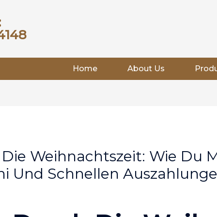
:
4148
Home
About Us
Prod
 Die Weihnachtszeit: Wie Du 
ni Und Schnellen Auszahlunge