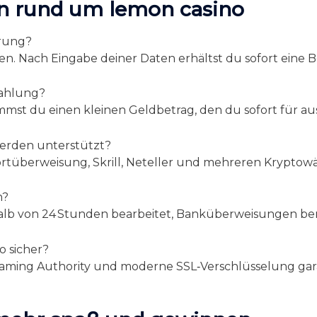
gen rund um lemon casino
erung?
en. Nach Eingabe deiner Daten erhältst du sofort eine B
zahlung?
mst du einen kleinen Geldbetrag, den du sofort für au
rden unterstützt?
fortüberweisung, Skrill, Neteller und mehreren Krypto
n?
halb von 24 Stunden bearbeitet, Banküberweisungen ben
o sicher?
 Gaming Authority und moderne SSL‑Verschlüsselung gar