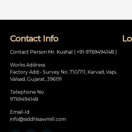
Contact Info
Lo
Contact Person Mr. Kushal ( +91-9769494148 )
Works Address
Factory Add:- Survey No. 710/711, Karvad, Vapi,
Valsad, Gujarat, 396191
Telephone No
9769494148
Email-Id
info@siddhisawmill.com