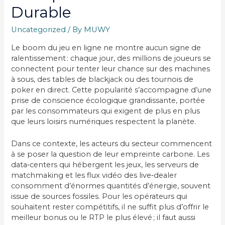
Durable
Uncategorized
/ By
MUWY
Le boom du jeu en ligne ne montre aucun signe de
ralentissement : chaque jour, des millions de joueurs se
connectent pour tenter leur chance sur des machines
à sous, des tables de blackjack ou des tournois de
poker en direct. Cette popularité s’accompagne d’une
prise de conscience écologique grandissante, portée
par les consommateurs qui exigent de plus en plus
que leurs loisirs numériques respectent la planète.
Dans ce contexte, les acteurs du secteur commencent
à se poser la question de leur empreinte carbone. Les
data‑centers qui hébergent les jeux, les serveurs de
matchmaking et les flux vidéo des live‑dealer
consomment d’énormes quantités d’énergie, souvent
issue de sources fossiles. Pour les opérateurs qui
souhaitent rester compétitifs, il ne suffit plus d’offrir le
meilleur bonus ou le RTP le plus élevé ; il faut aussi