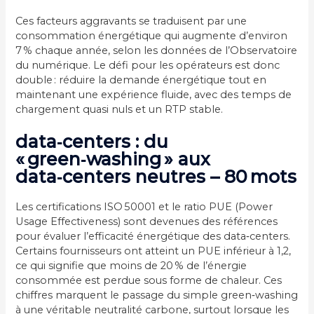
Ces facteurs aggravants se traduisent par une
consommation énergétique qui augmente d’environ
7 % chaque année, selon les données de l’Observatoire
du numérique. Le défi pour les opérateurs est donc
double : réduire la demande énergétique tout en
maintenant une expérience fluide, avec des temps de
chargement quasi nuls et un RTP stable.
data‑centers : du
« green‑washing » aux
data‑centers neutres – 80 mots
Les certifications ISO 50001 et le ratio PUE (Power
Usage Effectiveness) sont devenues des références
pour évaluer l’efficacité énergétique des data‑centers.
Certains fournisseurs ont atteint un PUE inférieur à 1,2,
ce qui signifie que moins de 20 % de l’énergie
consommée est perdue sous forme de chaleur. Ces
chiffres marquent le passage du simple green‑washing
à une véritable neutralité carbone, surtout lorsque les