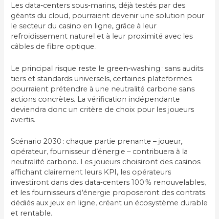
Les data‑centers sous‑marins, déjà testés par des
géants du cloud, pourraient devenir une solution pour
le secteur du casino en ligne, grâce à leur
refroidissement naturel et à leur proximité avec les
câbles de fibre optique.
Le principal risque reste le green‑washing : sans audits
tiers et standards universels, certaines plateformes
pourraient prétendre à une neutralité carbone sans
actions concrètes. La vérification indépendante
deviendra donc un critère de choix pour les joueurs
avertis.
Scénario 2030 : chaque partie prenante – joueur,
opérateur, fournisseur d’énergie – contribuera à la
neutralité carbone. Les joueurs choisiront des casinos
affichant clairement leurs KPI, les opérateurs
investiront dans des data‑centers 100 % renouvelables,
et les fournisseurs d’énergie proposeront des contrats
dédiés aux jeux en ligne, créant un écosystème durable
et rentable.