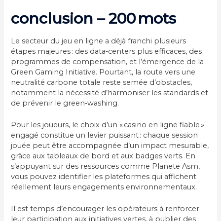
conclusion – 200 mots
Le secteur du jeu en ligne a déjà franchi plusieurs
étapes majeures : des data‑centers plus efficaces, des
programmes de compensation, et l’émergence de la
Green Gaming Initiative. Pourtant, la route vers une
neutralité carbone totale reste semée d’obstacles,
notamment la nécessité d’harmoniser les standards et
de prévenir le green‑washing.
Pour les joueurs, le choix d’un « casino en ligne fiable »
engagé constitue un levier puissant : chaque session
jouée peut être accompagnée d’un impact mesurable,
grâce aux tableaux de bord et aux badges verts. En
s’appuyant sur des ressources comme Planete Asm,
vous pouvez identifier les plateformes qui affichent
réellement leurs engagements environnementaux.
Il est temps d’encourager les opérateurs à renforcer
leur participation aux initiatives vertes, à publier des