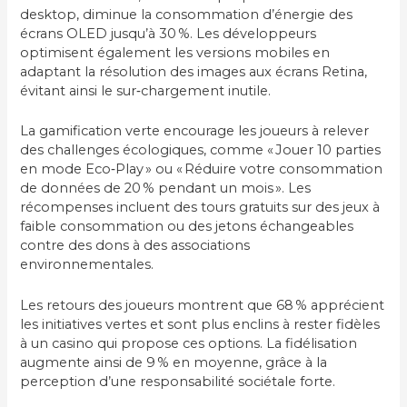
desktop, diminue la consommation d’énergie des
écrans OLED jusqu’à 30 %. Les développeurs
optimisent également les versions mobiles en
adaptant la résolution des images aux écrans Retina,
évitant ainsi le sur‑chargement inutile.
La gamification verte encourage les joueurs à relever
des challenges écologiques, comme « Jouer 10 parties
en mode Eco‑Play » ou « Réduire votre consommation
de données de 20 % pendant un mois ». Les
récompenses incluent des tours gratuits sur des jeux à
faible consommation ou des jetons échangeables
contre des dons à des associations
environnementales.
Les retours des joueurs montrent que 68 % apprécient
les initiatives vertes et sont plus enclins à rester fidèles
à un casino qui propose ces options. La fidélisation
augmente ainsi de 9 % en moyenne, grâce à la
perception d’une responsabilité sociétale forte.