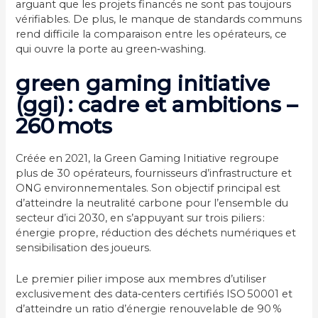
arguant que les projets financés ne sont pas toujours
vérifiables. De plus, le manque de standards communs
rend difficile la comparaison entre les opérateurs, ce
qui ouvre la porte au green‑washing.
green gaming initiative
(ggi) : cadre et ambitions –
260 mots
Créée en 2021, la Green Gaming Initiative regroupe
plus de 30 opérateurs, fournisseurs d’infrastructure et
ONG environnementales. Son objectif principal est
d’atteindre la neutralité carbone pour l’ensemble du
secteur d’ici 2030, en s’appuyant sur trois piliers :
énergie propre, réduction des déchets numériques et
sensibilisation des joueurs.
Le premier pilier impose aux membres d’utiliser
exclusivement des data‑centers certifiés ISO 50001 et
d’atteindre un ratio d’énergie renouvelable de 90 %