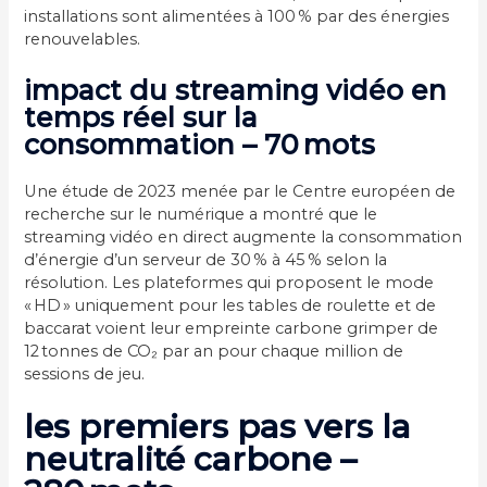
installations sont alimentées à 100 % par des énergies
renouvelables.
impact du streaming vidéo en
temps réel sur la
consommation – 70 mots
Une étude de 2023 menée par le Centre européen de
recherche sur le numérique a montré que le
streaming vidéo en direct augmente la consommation
d’énergie d’un serveur de 30 % à 45 % selon la
résolution. Les plateformes qui proposent le mode
« HD » uniquement pour les tables de roulette et de
baccarat voient leur empreinte carbone grimper de
12 tonnes de CO₂ par an pour chaque million de
sessions de jeu.
les premiers pas vers la
neutralité carbone –