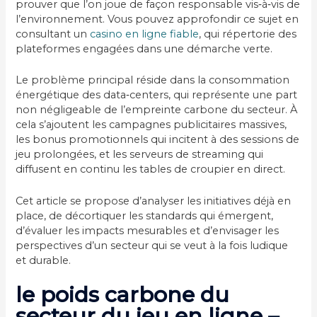
prouver que l’on joue de façon responsable vis‑à‑vis de
l’environnement. Vous pouvez approfondir ce sujet en
consultant un
casino en ligne fiable
, qui répertorie des
plateformes engagées dans une démarche verte.
Le problème principal réside dans la consommation
énergétique des data‑centers, qui représente une part
non négligeable de l’empreinte carbone du secteur. À
cela s’ajoutent les campagnes publicitaires massives,
les bonus promotionnels qui incitent à des sessions de
jeu prolongées, et les serveurs de streaming qui
diffusent en continu les tables de croupier en direct.
Cet article se propose d’analyser les initiatives déjà en
place, de décortiquer les standards qui émergent,
d’évaluer les impacts mesurables et d’envisager les
perspectives d’un secteur qui se veut à la fois ludique
et durable.
le poids carbone du
secteur du jeu en ligne –