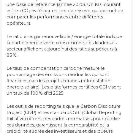
une base de référence (année 2020). Un KPI courant
est le « CO₂ évité par million de mises », qui permet de
comparer les performances entre différents
opérateurs.
Le ratio énergie renouvelable / énergie totale indique
la part d’énergie verte consommée. Les leaders du
secteur affichent aujourd’hui des ratios supérieurs à
85 %.
Le taux de compensation carbone mesure le
pourcentage des émissions résiduelles qui sont
financées par des projets certifiés (reforestation,
énergie solaire). Les plateformes certifiées GGI visent
un taux de 100 % d’ici 2025.
Les outils de reporting tels que le Carbon Disclosure
Project (CDP) et les standards GRI (Global Reporting
Initiative) offrent des cadres normalisés pour publier
ces données, garantissant la comparabilité et la
crédibilité auprès des investisseurs et des joueurs.