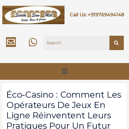
Call Us:
+919769494148
Éco‑Casino : Comment Les
Opérateurs De Jeux En
Ligne Réinventent Leurs
Pratiques Pour Un Futur