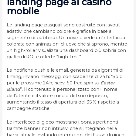
landing page al casinò
mobile
Le landing page pasquali sono costruite con layout
adattivi che cambiano colore e grafica in base al
segmento di pubblico. Un novizio vede un’interfaccia
colorata con animazioni di uova che si aprono, mentre
un high‑roller visualizza una dashboard più sobria con
grafici di ROI e offerte “high‑limit”.
Le notifiche push e le email, generate da algoritmi di
timing, inviano messaggi con scadenze di 24 h: “Solo
per le prossime 24 h, ricevi 50 free spin su
Easter
Island
”. Il contenuto è personalizzato con il nome
dell’utente e il valore medio del suo deposito,
aumentando il tasso di apertura del 35 % rispetto a
campagne statiche.
Le interfacce di gioco mostrano i bonus pertinenti
tramite banner non intrusivi che si integrano nella
barra laterale, evitando interruzioni del flusso di gioco.