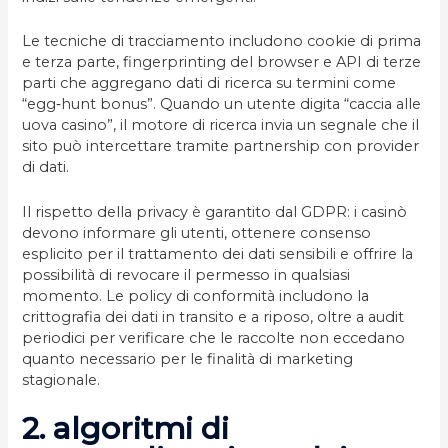
Le tecniche di tracciamento includono cookie di prima
e terza parte, fingerprinting del browser e API di terze
parti che aggregano dati di ricerca su termini come
“egg‑hunt bonus”. Quando un utente digita “caccia alle
uova casino”, il motore di ricerca invia un segnale che il
sito può intercettare tramite partnership con provider
di dati.
Il rispetto della privacy è garantito dal GDPR: i casinò
devono informare gli utenti, ottenere consenso
esplicito per il trattamento dei dati sensibili e offrire la
possibilità di revocare il permesso in qualsiasi
momento. Le policy di conformità includono la
crittografia dei dati in transito e a riposo, oltre a audit
periodici per verificare che le raccolte non eccedano
quanto necessario per le finalità di marketing
stagionale.
2. algoritmi di