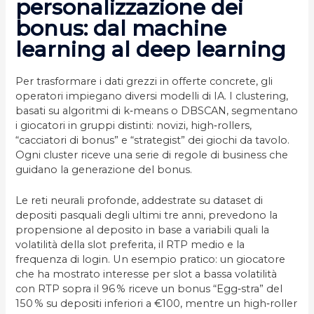
personalizzazione dei
bonus: dal machine
learning al deep learning
Per trasformare i dati grezzi in offerte concrete, gli
operatori impiegano diversi modelli di IA. I clustering,
basati su algoritmi di k‑means o DBSCAN, segmentano
i giocatori in gruppi distinti: novizi, high‑rollers,
“cacciatori di bonus” e “strategist” dei giochi da tavolo.
Ogni cluster riceve una serie di regole di business che
guidano la generazione del bonus.
Le reti neurali profonde, addestrate su dataset di
depositi pasquali degli ultimi tre anni, prevedono la
propensione al deposito in base a variabili quali la
volatilità della slot preferita, il RTP medio e la
frequenza di login. Un esempio pratico: un giocatore
che ha mostrato interesse per slot a bassa volatilità
con RTP sopra il 96 % riceve un bonus “Egg‑stra” del
150 % su depositi inferiori a €100, mentre un high‑roller