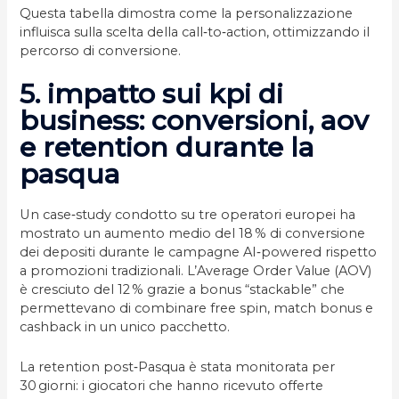
Questa tabella dimostra come la personalizzazione
influisca sulla scelta della call‑to‑action, ottimizzando il
percorso di conversione.
5. impatto sui kpi di
business: conversioni, aov
e retention durante la
pasqua
Un case‑study condotto su tre operatori europei ha
mostrato un aumento medio del 18 % di conversione
dei depositi durante le campagne AI‑powered rispetto
a promozioni tradizionali. L’Average Order Value (AOV)
è cresciuto del 12 % grazie a bonus “stackable” che
permettevano di combinare free spin, match bonus e
cashback in un unico pacchetto.
La retention post‑Pasqua è stata monitorata per
30 giorni: i giocatori che hanno ricevuto offerte