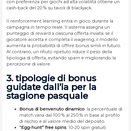
con preferenza per giochi ad alta volatilità ottiene un
cash‑back del 20 % su tavoli di blackjack.
Il reinforcement learning entra in gioco durante la
campagna in tempo reale. Il sistema assegna un
punteggio di reward a ciascuna offerta inviata; se il
giocatore accetta e completa il wagering, il modello
aumenta la probabilità di offrire bonus simili in futuro.
Al contrario, un rifiuto ripetuto riduce il peso della
tipologia di offerta, evitando spam e migliorando la
percezione di valore.
3. tipologie di bonus
guidate dall’ia per la
stagione pasquale
Bonus di benvenuto dinamico
: la percentuale di
match varia dal 100 % al 250 % in base al profilo
di rischio e al valore medio del deposito.
“Egg‑hunt” free spins
: 10‑20 spin gratuiti