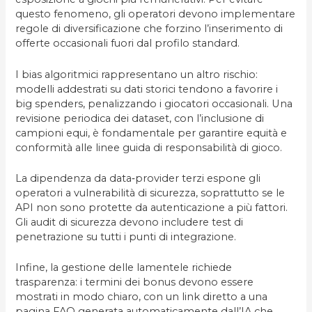
questo fenomeno, gli operatori devono implementare
regole di diversificazione che forzino l’inserimento di
offerte occasionali fuori dal profilo standard.
I bias algoritmici rappresentano un altro rischio:
modelli addestrati su dati storici tendono a favorire i
big spenders, penalizzando i giocatori occasionali. Una
revisione periodica dei dataset, con l’inclusione di
campioni equi, è fondamentale per garantire equità e
conformità alle linee guida di responsabilità di gioco.
La dipendenza da data‑provider terzi espone gli
operatori a vulnerabilità di sicurezza, soprattutto se le
API non sono protette da autenticazione a più fattori.
Gli audit di sicurezza devono includere test di
penetrazione su tutti i punti di integrazione.
Infine, la gestione delle lamentele richiede
trasparenza: i termini dei bonus devono essere
mostrati in modo chiaro, con un link diretto a una
pagina FAQ generata automaticamente dall’IA che