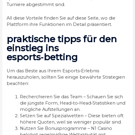
Turniere abgestimmt sind.
All diese Vorteile finden Sie auf diese Seite, wo die
Plattform ihre Funktionen im Detail präsentiert.
praktische tipps für den
einstieg ins
esports‑betting
Um das Beste aus Ihrem Esports‑Erlebnis
herauszuholen, sollten Sie einige bewährte Strategien
beachten:
Recherchieren Sie das Team – Schauen Sie sich
die jüngste Form, Head‑to‑Head‑Statistiken und
mögliche Aufstellungen an.
Setzen Sie auf Spezialwetten – Diese bieten oft
höhere Quoten, weil sie weniger populär sind.
Nutzen Sie Bonusprogramme – N1 Casino
belohnt regelmäßige Wettaktivität mit