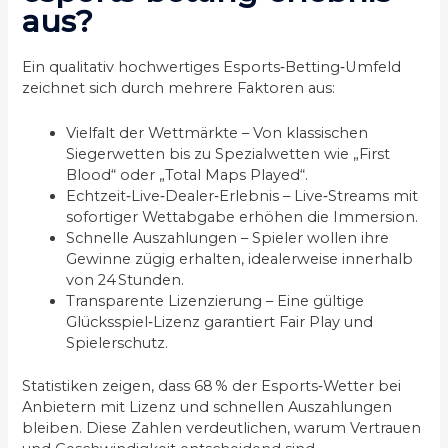
aus?
Ein qualitativ hochwertiges Esports‑Betting‑Umfeld
zeichnet sich durch mehrere Faktoren aus:
Vielfalt der Wettmärkte – Von klassischen
Siegerwetten bis zu Spezialwetten wie „First
Blood“ oder „Total Maps Played“.
Echtzeit‑Live‑Dealer‑Erlebnis – Live‑Streams mit
sofortiger Wettabgabe erhöhen die Immersion.
Schnelle Auszahlungen – Spieler wollen ihre
Gewinne zügig erhalten, idealerweise innerhalb
von 24 Stunden.
Transparente Lizenzierung – Eine gültige
Glücksspiel‑Lizenz garantiert Fair Play und
Spielerschutz.
Statistiken zeigen, dass 68 % der Esports‑Wetter bei
Anbietern mit Lizenz und schnellen Auszahlungen
bleiben. Diese Zahlen verdeutlichen, warum Vertrauen