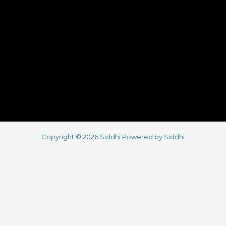
Copyright © 2026 Siddhi Powered by Siddhi