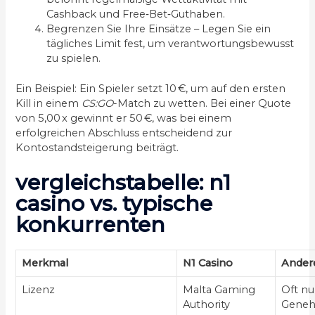
Cashback und Free‑Bet‑Guthaben.
Begrenzen Sie Ihre Einsätze – Legen Sie ein
tägliches Limit fest, um verantwortungsbewusst
zu spielen.
Ein Beispiel: Ein Spieler setzt 10 €, um auf den ersten
Kill in einem
CS:GO
-Match zu wetten. Bei einer Quote
von 5,00 x gewinnt er 50 €, was bei einem
erfolgreichen Abschluss entscheidend zur
Kontostandsteigerung beiträgt.
vergleichstabelle: n1
casino vs. typische
konkurrenten
Merkmal
N1 Casino
Ander
Lizenz
Malta Gaming
Oft nu
Authority
Gene