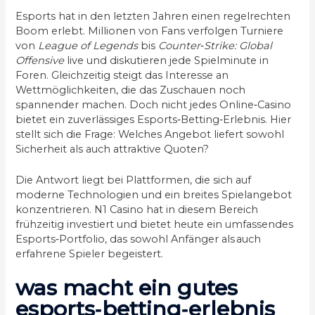
Esports hat in den letzten Jahren einen regelrechten
Boom erlebt. Millionen von Fans verfolgen Turniere
von
League of Legends
bis
Counter‑Strike: Global
Offensive
live und diskutieren jede Spielminute in
Foren. Gleichzeitig steigt das Interesse an
Wettmöglichkeiten, die das Zuschauen noch
spannender machen. Doch nicht jedes Online‑Casino
bietet ein zuverlässiges Esports‑Betting‑Erlebnis. Hier
stellt sich die Frage: Welches Angebot liefert sowohl
Sicherheit als auch attraktive Quoten?
Die Antwort liegt bei Plattformen, die sich auf
moderne Technologien und ein breites Spielangebot
konzentrieren. N1 Casino hat in diesem Bereich
frühzeitig investiert und bietet heute ein umfassendes
Esports‑Portfolio, das sowohl Anfänger als auch
erfahrene Spieler begeistert.
was macht ein gutes
esports‑betting‑erlebnis