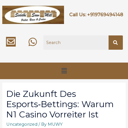
Call Us:
+919769494148
Die Zukunft Des
Esports‑Bettings: Warum
N1 Casino Vorreiter Ist
Uncategorized
/ By
MUWY