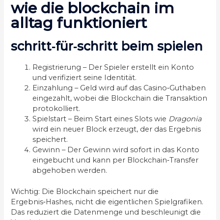
wie die blockchain im
alltag funktioniert
schritt‑für‑schritt beim spielen
Registrierung – Der Spieler erstellt ein Konto
und verifiziert seine Identität.
Einzahlung – Geld wird auf das Casino‑Guthaben
eingezahlt, wobei die Blockchain die Transaktion
protokolliert.
Spielstart – Beim Start eines Slots wie
Dragonia
wird ein neuer Block erzeugt, der das Ergebnis
speichert.
Gewinn – Der Gewinn wird sofort in das Konto
eingebucht und kann per Blockchain‑Transfer
abgehoben werden.
Wichtig: Die Blockchain speichert nur die
Ergebnis‑Hashes, nicht die eigentlichen Spielgrafiken.
Das reduziert die Datenmenge und beschleunigt die