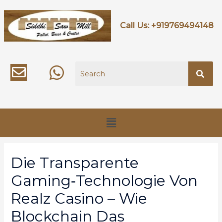
Call Us:
+919769494148
Die Transparente
Gaming‑Technologie Von
Realz Casino – Wie
Blockchain Das