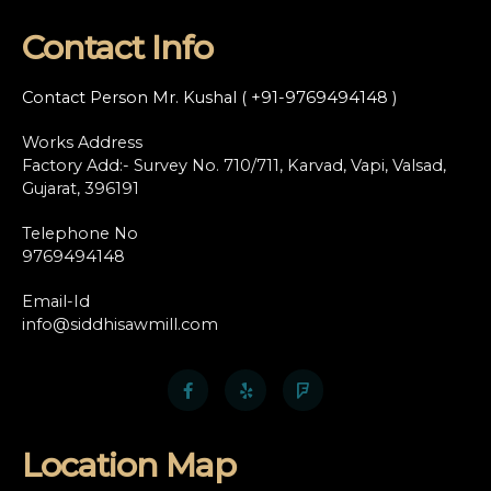
Contact Info
Contact Person Mr. Kushal ( +91-9769494148 )
Works Address
Factory Add:- Survey No. 710/711, Karvad, Vapi, Valsad,
Gujarat, 396191
Telephone No
9769494148
Email-Id
info@siddhisawmill.com
Location Map