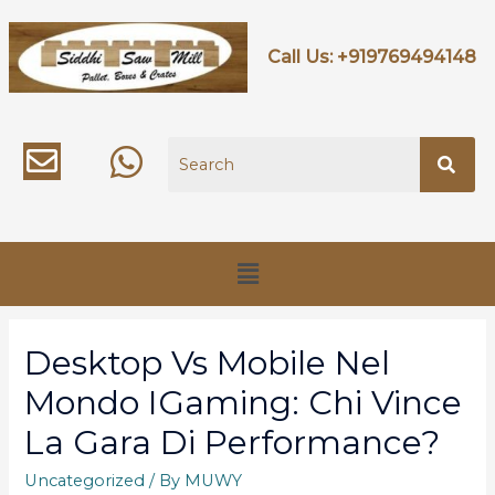
Call Us:
+919769494148
Desktop Vs Mobile Nel
Mondo IGaming: Chi Vince
La Gara Di Performance?
Uncategorized
/ By
MUWY