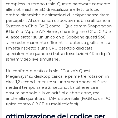
complessi in tempo reale. Questo hardware consente
alle slot machine 3D di visualizzare effetti di luce,
ombre dinamiche e animazioni di jackpot senza ritardi
percepibili. Al contrario, i dispositivi mobili si affidano a
System‑on‑Chip (SoC) come il Qualcomm Snapdragon
8 Gen 2 o l’Apple A17 Bionic, che integrano CPU, GPU e
AI accelerator su un unico chip. Sebbene questi SoC
siano estremamente efficienti, la potenza grafica resta
limitata rispetto a una GPU desktop dedicata,
specialmente quando si tratta di risoluzioni 4K o di più
stream video live simultanei.
Un confronto pratico: la slot “Gonzo’s Quest
Megaways” su desktop carica le prime tre rotazioni in
circa 1,2 secondi, mentre su uno smartphone di fascia
media il tempo sale a 2,1 secondi. La differenza è
dovuta non solo alla velocità di elaborazione, ma
anche alla quantità di RAM disponibile (16 GB su un PC
tipico contro 6‑8 GB su molti telefoni).
ottimizzazione del codice per