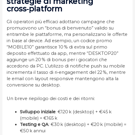
strategie di marketing
cross‑platform
Gli operatori più efficaci adottano campagne che
promuovono un “bonus di benvenuto” valido su
entrambe le piattaforme, ma personalizzano le offerte
in base al device. Ad esempio, un codice promo
“MOBILE10” garantisce 10 % di extra sul primo
deposito effettuato da app, mentre “DESKTOP20”
aggiunge un 20 % di bonus per i giocatori che
accedono da PC. L’utilizzo di notifiche push su mobile
incrementa il tasso di ri‑engagement del 22 %, mentre
le email con layout responsive mantengono alta la
conversione su desktop.
Un breve riepilogo dei costi e dei ritorni:
Sviluppo iniziale
: €120 k (desktop) + €45 k
(mobile) = €165 k
Testing e QA
: €30 k (desktop) + €20 k (mobile) =
€50 k annui