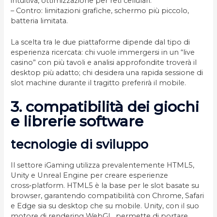
intuitiva, ottimizzazione per reti cellulari.
– Contro: limitazioni grafiche, schermo più piccolo,
batteria limitata.
La scelta tra le due piattaforme dipende dal tipo di
esperienza ricercata: chi vuole immergersi in un “live
casino” con più tavoli e analisi approfondite troverà il
desktop più adatto; chi desidera una rapida sessione di
slot machine durante il tragitto preferirà il mobile.
3. compatibilità dei giochi
e librerie software
tecnologie di sviluppo
Il settore iGaming utilizza prevalentemente HTML5,
Unity e Unreal Engine per creare esperienze
cross‑platform. HTML5 è la base per le slot basate su
browser, garantendo compatibilità con Chrome, Safari
e Edge sia su desktop che su mobile. Unity, con il suo
motore di rendering WebGL, permette di portare