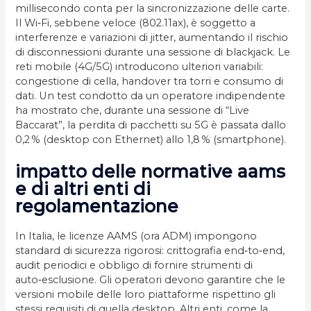
millisecondo conta per la sincronizzazione delle carte.
Il Wi‑Fi, sebbene veloce (802.11ax), è soggetto a
interferenze e variazioni di jitter, aumentando il rischio
di disconnessioni durante una sessione di blackjack. Le
reti mobile (4G/5G) introducono ulteriori variabili:
congestione di cella, handover tra torri e consumo di
dati. Un test condotto da un operatore indipendente
ha mostrato che, durante una sessione di “Live
Baccarat”, la perdita di pacchetti su 5G è passata dallo
0,2 % (desktop con Ethernet) allo 1,8 % (smartphone).
impatto delle normative aams
e di altri enti di
regolamentazione
In Italia, le licenze AAMS (ora ADM) impongono
standard di sicurezza rigorosi: crittografia end‑to‑end,
audit periodici e obbligo di fornire strumenti di
auto‑esclusione. Gli operatori devono garantire che le
versioni mobile delle loro piattaforme rispettino gli
stessi requisiti di quella desktop. Altri enti, come la