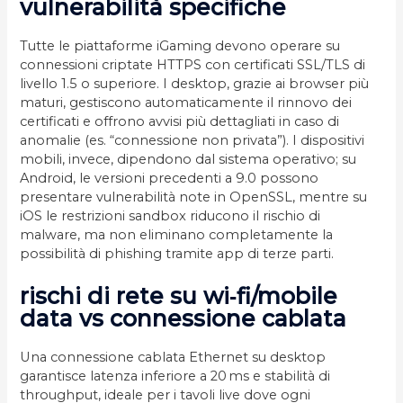
vulnerabilità specifiche
Tutte le piattaforme iGaming devono operare su
connessioni criptate HTTPS con certificati SSL/TLS di
livello 1.5 o superiore. I desktop, grazie ai browser più
maturi, gestiscono automaticamente il rinnovo dei
certificati e offrono avvisi più dettagliati in caso di
anomalie (es. “connessione non privata”). I dispositivi
mobili, invece, dipendono dal sistema operativo; su
Android, le versioni precedenti a 9.0 possono
presentare vulnerabilità note in OpenSSL, mentre su
iOS le restrizioni sandbox riducono il rischio di
malware, ma non eliminano completamente la
possibilità di phishing tramite app di terze parti.
rischi di rete su wi‑fi/mobile
data vs connessione cablata
Una connessione cablata Ethernet su desktop
garantisce latenza inferiore a 20 ms e stabilità di
throughput, ideale per i tavoli live dove ogni