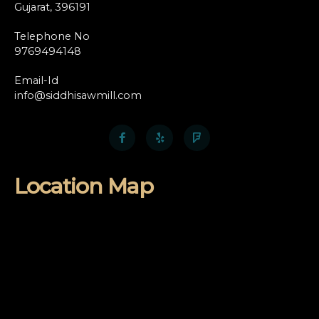
Gujarat, 396191
Telephone No
9769494148
Email-Id
info@siddhisawmill.com
Location Map