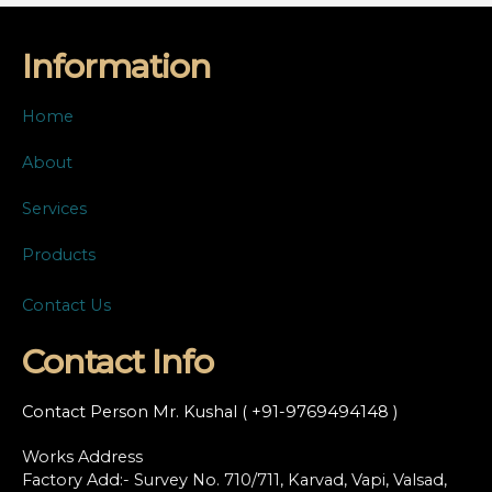
Information
Home
About
Services
Products
Contact Us
Contact Info
Contact Person Mr. Kushal ( +91-9769494148 )
Works Address
Factory Add:- Survey No. 710/711, Karvad, Vapi, Valsad,