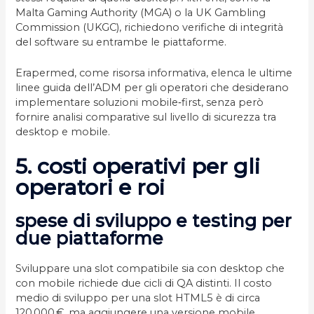
Malta Gaming Authority (MGA) o la UK Gambling
Commission (UKGC), richiedono verifiche di integrità
del software su entrambe le piattaforme.
Erapermed, come risorsa informativa, elenca le ultime
linee guida dell’ADM per gli operatori che desiderano
implementare soluzioni mobile‑first, senza però
fornire analisi comparative sul livello di sicurezza tra
desktop e mobile.
5. costi operativi per gli
operatori e roi
spese di sviluppo e testing per
due piattaforme
Sviluppare una slot compatibile sia con desktop che
con mobile richiede due cicli di QA distinti. Il costo
medio di sviluppo per una slot HTML5 è di circa
120 000 €, ma aggiungere una versione mobile