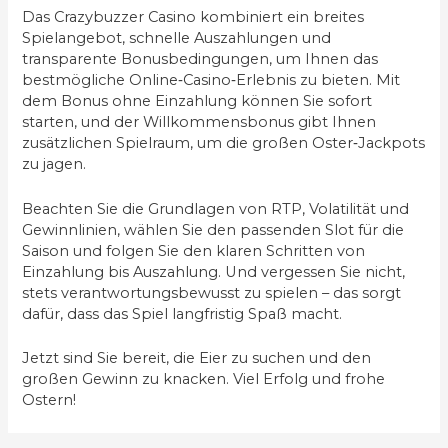
Das Crazybuzzer Casino kombiniert ein breites
Spielangebot, schnelle Auszahlungen und
transparente Bonusbedingungen, um Ihnen das
bestmögliche Online‑Casino‑Erlebnis zu bieten. Mit
dem Bonus ohne Einzahlung können Sie sofort
starten, und der Willkommensbonus gibt Ihnen
zusätzlichen Spielraum, um die großen Oster‑Jackpots
zu jagen.
Beachten Sie die Grundlagen von RTP, Volatilität und
Gewinnlinien, wählen Sie den passenden Slot für die
Saison und folgen Sie den klaren Schritten von
Einzahlung bis Auszahlung. Und vergessen Sie nicht,
stets verantwortungsbewusst zu spielen – das sorgt
dafür, dass das Spiel langfristig Spaß macht.
Jetzt sind Sie bereit, die Eier zu suchen und den
großen Gewinn zu knacken. Viel Erfolg und frohe
Ostern!