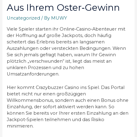
Aus Ihrem Oster‑Gewinn
Uncategorized
/ By
MUWY
Viele Spieler starten ihr Online‑Casino‑Abenteuer mit
der Hoffnung auf große Jackpots, doch häufig
scheitert das Erlebnis bereits an langsamen
Auszahlungen oder versteckten Bedingungen. Wenn
Sie sich jemals gefragt haben, warum Ihr Gewinn
plötzlich „verschwunden“ ist, liegt das meist an
unklaren Prozessen und zu hohen
Umsatzanforderungen.
Hier kommt Crazybuzzer Casino ins Spiel. Das Portal
bietet nicht nur einen großzügigen
Willkommensbonus, sondern auch einen Bonus ohne
Einzahlung, der sofort aktiviert werden kann. So
können Sie bereits vor Ihrer ersten Einzahlung an den
Jackpot‑Spielen teilnehmen und das Risiko
minimieren.