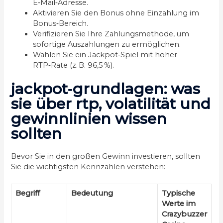
E‑Mail‑Adresse.
Aktivieren Sie den Bonus ohne Einzahlung im
Bonus‑Bereich.
Verifizieren Sie Ihre Zahlungsmethode, um
sofortige Auszahlungen zu ermöglichen.
Wählen Sie ein Jackpot‑Spiel mit hoher
RTP‑Rate (z. B. 96,5 %).
jackpot‑grundlagen: was
sie über rtp, volatilität und
gewinnlinien wissen
sollten
Bevor Sie in den großen Gewinn investieren, sollten
Sie die wichtigsten Kennzahlen verstehen:
Begriff
Bedeutung
Typische
Werte im
Crazybuzzer