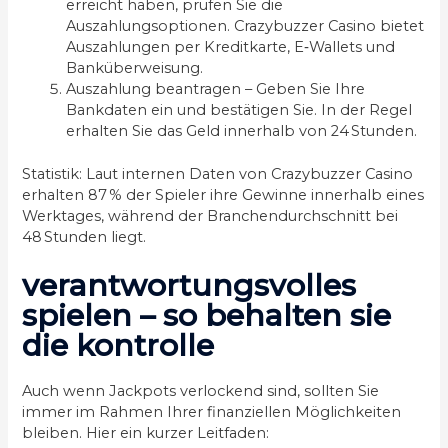
erreicht haben, prüfen Sie die
Auszahlungsoptionen. Crazybuzzer Casino bietet
Auszahlungen per Kreditkarte, E‑Wallets und
Banküberweisung.
Auszahlung beantragen – Geben Sie Ihre
Bankdaten ein und bestätigen Sie. In der Regel
erhalten Sie das Geld innerhalb von 24 Stunden.
Statistik: Laut internen Daten von Crazybuzzer Casino
erhalten 87 % der Spieler ihre Gewinne innerhalb eines
Werktages, während der Branchendurchschnitt bei
48 Stunden liegt.
verantwortungsvolles
spielen – so behalten sie
die kontrolle
Auch wenn Jackpots verlockend sind, sollten Sie
immer im Rahmen Ihrer finanziellen Möglichkeiten
bleiben. Hier ein kurzer Leitfaden: