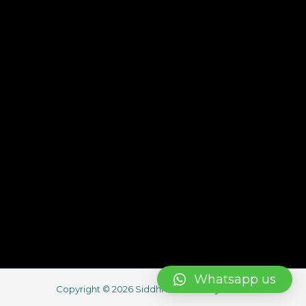
Whatsapp us
Copyright © 2026 Siddhi Powered by Siddhi