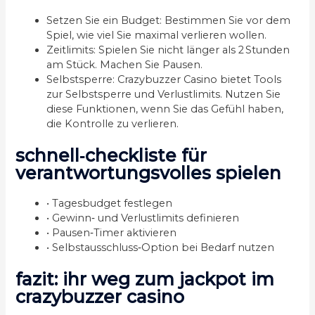
Setzen Sie ein Budget: Bestimmen Sie vor dem
Spiel, wie viel Sie maximal verlieren wollen.
Zeitlimits: Spielen Sie nicht länger als 2 Stunden
am Stück. Machen Sie Pausen.
Selbstsperre: Crazybuzzer Casino bietet Tools
zur Selbstsperre und Verlustlimits. Nutzen Sie
diese Funktionen, wenn Sie das Gefühl haben,
die Kontrolle zu verlieren.
schnell‑checkliste für
verantwortungsvolles spielen
• Tagesbudget festlegen
• Gewinn‑ und Verlustlimits definieren
• Pausen‑Timer aktivieren
• Selbstausschluss‑Option bei Bedarf nutzen
fazit: ihr weg zum jackpot im
crazybuzzer casino