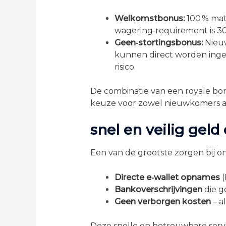
Welkomstbonus:
100 % mat
wagering‑requirement is 30×
Geen‑stortingsbonus:
Nieuw
kunnen direct worden inge
risico.
De combinatie van een royale bo
keuze voor zowel nieuwkomers al
snel en veilig gel
Een van de grootste zorgen bij onl
Directe e‑wallet opnames
(
Bankoverschrijvingen
die g
Geen verborgen kosten
– a
Deze snelle en betrouwbare servi