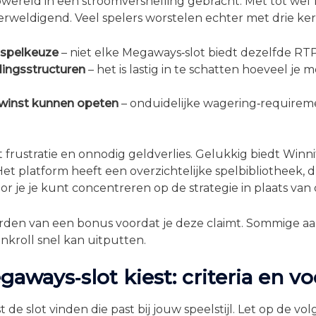
ereld in een stroomversnelling gebracht. Met tot wel 
overweldigend. Veel spelers worstelen echter met drie k
 spelkeuze
– niet elke Megaways‑slot biedt dezelfde RTP of
lingsstructuren
– het is lastig in te schatten hoeveel je
winst kunnen opeten
– onduidelijke wagering‑requireme
 frustratie en onnodig geldverlies. Gelukkig biedt Winn
t platform heeft een overzichtelijke spelbibliotheek, d
oor je je kunt concentreren op de strategie in plaats va
arden van een bonus voordat je deze claimt. Sommige 
ankroll snel kan uitputten.
gaways‑slot kiest: criteria en 
 de slot vinden die past bij jouw speelstijl. Let op de volg