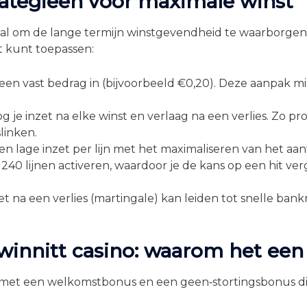
rategieën voor maximale winst
aal om de lange termijn winstgevendheid te waarborgen.
t kunt toepassen:
een vast bedrag in (bijvoorbeeld €0,20). Deze aanpak minim
g je inzet na elke winst en verlaag na een verlies. Zo pr
slinken.
 lage inzet per lijn met het maximaliseren van het aantal
 240 lijnen activeren, waardoor je de kans op een hit ver
 na een verlies (martingale) kan leiden tot snelle bankro
innitt casino: waarom het een
h met een welkomstbonus en een geen‑stortingsbonus die