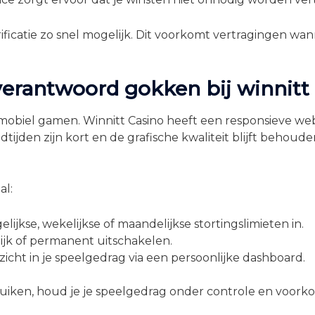
erificatie zo snel mogelijk. Dit voorkomt vertragingen w
verantwoord gokken bij winnitt
mobiel gamen. Winnitt Casino heeft een responsieve web
adtijden zijn kort en de grafische kwaliteit blijft beho
al:
elijkse, wekelijkse of maandelijkse stortingslimieten in.
elijk of permanent uitschakelen.
nzicht in je speelgedrag via een persoonlijke dashboard.
iken, houd je je speelgedrag onder controle en voorko