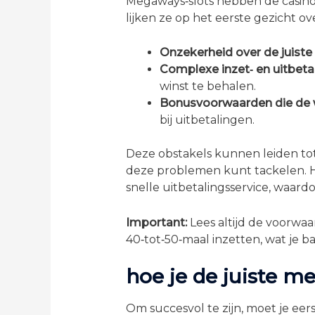
Megaways‑slots hebben de casinow
lijken ze op het eerste gezicht 
Onzekerheid over de juiste
Complexe inzet‑ en uitbeta
winst te behalen.
Bonusvoorwaarden die de 
bij uitbetalingen.
Deze obstakels kunnen leiden tot
deze problemen kunt tackelen. He
snelle uitbetalingsservice, waard
Important:
Lees altijd de voorwa
40‑tot‑50‑maal inzetten, wat je b
hoe je de juiste me
Om succesvol te zijn, moet je eerst