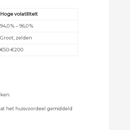
Hoge volatiliteit
94,0 % – 96,0 %
Groot, zelden
€50‑€200
eken.
at het huisvoordeel gemiddeld