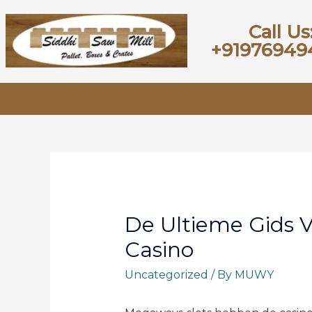
Call Us
+91976949
De Ultieme Gids 
Casino
Uncategorized
/ By
MUWY