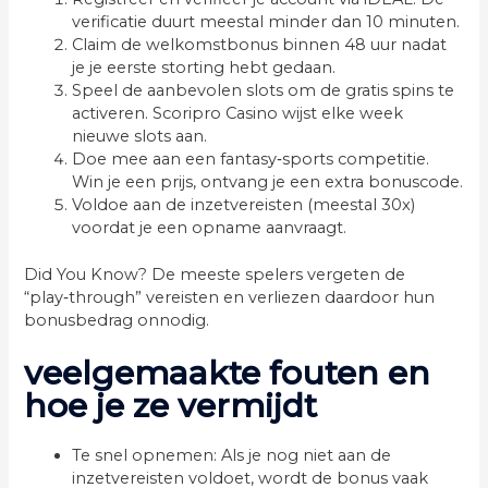
verificatie duurt meestal minder dan 10 minuten.
Claim de welkomstbonus binnen 48 uur nadat
je je eerste storting hebt gedaan.
Speel de aanbevolen slots om de gratis spins te
activeren. Scoripro Casino wijst elke week
nieuwe slots aan.
Doe mee aan een fantasy‑sports competitie.
Win je een prijs, ontvang je een extra bonuscode.
Voldoe aan de inzetvereisten (meestal 30x)
voordat je een opname aanvraagt.
Did You Know? De meeste spelers vergeten de
“play‑through” vereisten en verliezen daardoor hun
bonusbedrag onnodig.
veelgemaakte fouten en
hoe je ze vermijdt
Te snel opnemen: Als je nog niet aan de
inzetvereisten voldoet, wordt de bonus vaak