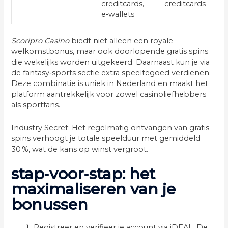
creditcards,
creditcards
e‑wallets
Scoripro Casino
biedt niet alleen een royale
welkomstbonus, maar ook doorlopende gratis spins
die wekelijks worden uitgekeerd. Daarnaast kun je via
de fantasy‑sports sectie extra speeltegoed verdienen.
Deze combinatie is uniek in Nederland en maakt het
platform aantrekkelijk voor zowel casinoliefhebbers
als sportfans.
Industry Secret: Het regelmatig ontvangen van gratis
spins verhoogt je totale speelduur met gemiddeld
30 %, wat de kans op winst vergroot.
stap‑voor‑stap: het
maximaliseren van je
bonussen
Registreer en verifieer je account via iDEAL. De