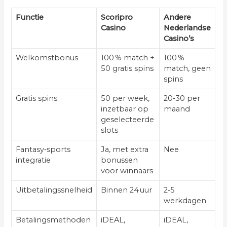
Functie
Scoripro
Andere
Casino
Nederlandse
Casino’s
Welkomstbonus
100 % match +
100 %
50 gratis spins
match, geen
spins
Gratis spins
50 per week,
20‑30 per
inzetbaar op
maand
geselecteerde
slots
Fantasy‑sports
Ja, met extra
Nee
integratie
bonussen
voor winnaars
Uitbetalingssnelheid
Binnen 24 uur
2‑5
werkdagen
Betalingsmethoden
iDEAL,
iDEAL,