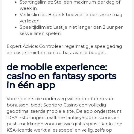
Stortingslimiet: Stel een maximum per dag of
week in.
Verlieslimiet: Beperk hoeveel je per sessie mag
verliezen.
Speeltijdlimiet: Laat je niet langer dan 2 uur per
sessie laten spelen.
Expert Advice: Controleer regelmatig je speelgedrag
en pas je limieten aan op basis van je budget.
de mobile experience:
casino en fantasy sports
in één app
Voor spelers die onderweg willen profiteren van
bonussen, biedt Scoripro Casino een volledig
geoptimaliseerde mobiele site. De app ondersteunt
iDEAL‑stortingen, realtime fantasy‑sports scores en
push‑meldingen voor nieuwe gratis spins. Dankzij de
KSA‑licentie werkt alles soepel en veilig, zelfs op