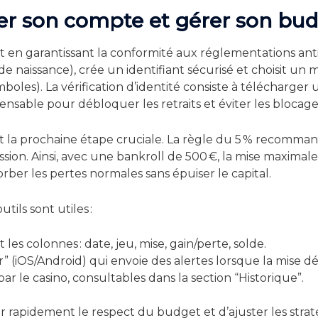
er son compte et gérer son bud
tout en garantissant la conformité aux réglementations an
de naissance), crée un identifiant sécurisé et choisit un
mboles). La vérification d’identité consiste à télécharger
dispensable pour débloquer les retraits et éviter les bloca
st la prochaine étape cruciale. La règle du 5 % recomma
ssion. Ainsi, avec une bankroll de 500 €, la mise maximale
rber les pertes normales sans épuiser le capital.
tils sont utiles :
es colonnes : date, jeu, mise, gain/perte, solde.
r” (iOS/Android) qui envoie des alertes lorsque la mise d
par le casino, consultables dans la section “Historique”.
er rapidement le respect du budget et d’ajuster les strat