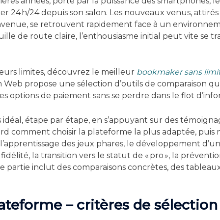
nières années, porté par la puissance des smartphones, l
uer 24 h/24 depuis son salon. Les nouveaux venus, attiré
venue, se retrouvent rapidement face à un environneme
uille de route claire, l’enthousiasme initial peut vite se 
eurs limites, découvrez le meilleur
bookmaker sans limi
 Web propose une sélection d’outils de comparaison qu
 les options de paiement sans se perdre dans le flot d’info
s idéal, étape par étape, en s’appuyant sur des témoigna
d comment choisir la plateforme la plus adaptée, puis n
, l’apprentissage des jeux phares, le développement d’un
délité, la transition vers le statut de « pro », la préven
 partie inclut des comparaisons concrètes, des tableaux e
ateforme – critères de sélection