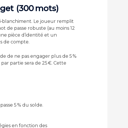
get (300 mots)
ti‑blanchiment. Le joueur remplit
 mot de passe robuste (au moins 12
 une pièce d’identité et un
ges de compte.
nde de ne pas engager plus de 5 %
 par partie sera de 25 €. Cette
épasse 5 % du solde.
égies en fonction des