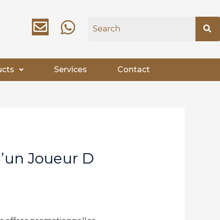
ucts
Services
Contact
’un Joueur D