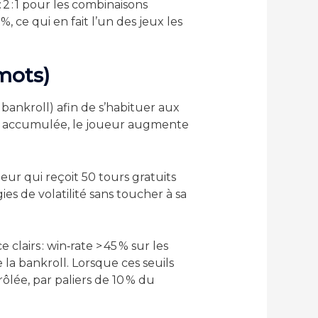
: 2 : 1 pour les combinaisons
 ce qui en fait l’un des jeux les
mots)
bankroll) afin de s’habituer aux
ins accumulée, le joueur augmente
ur qui reçoit 50 tours gratuits
égies de volatilité sans toucher à sa
lairs : win‑rate > 45 % sur les
 la bankroll. Lorsque ces seuils
ôlée, par paliers de 10 % du