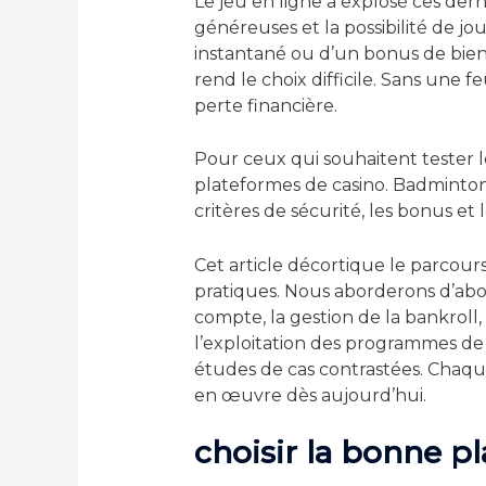
Le jeu en ligne a explosé ces der
généreuses et la possibilité de jo
instantané ou d’un bonus de bien
rend le choix difficile. Sans une fe
perte financière.
Pour ceux qui souhaitent tester l
plateformes de casino. Badminton
critères de sécurité, les bonus et
Cet article décortique le parcour
pratiques. Nous aborderons d’abor
compte, la gestion de la bankroll
l’exploitation des programmes de fi
études de cas contrastées. Chaque
en œuvre dès aujourd’hui.
choisir la bonne pl