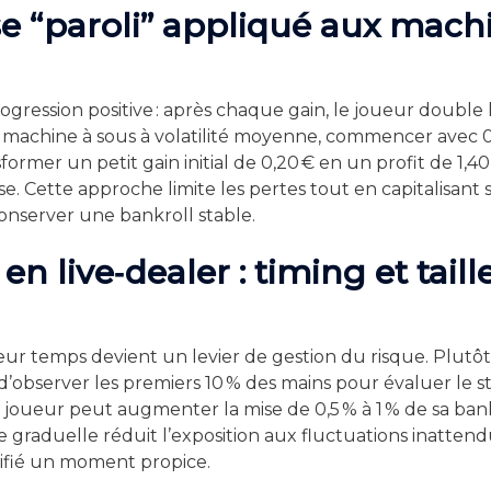
e “paroli” appliqué aux machi
gression positive : après chaque gain, le joueur double l
e machine à sous à volatilité moyenne, commencer avec 0,
rmer un petit gain initial de 0,20 € en un profit de 1,40 
. Cette approche limite les pertes tout en capitalisant s
onserver une bankroll stable.
n live‑dealer : timing et taill
acteur temps devient un levier de gestion du risque. Plut
’observer les premiers 10 % des mains pour évaluer le sty
e joueur peut augmenter la mise de 0,5 % à 1 % de sa bank
e graduelle réduit l’exposition aux fluctuations inatten
tifié un moment propice.