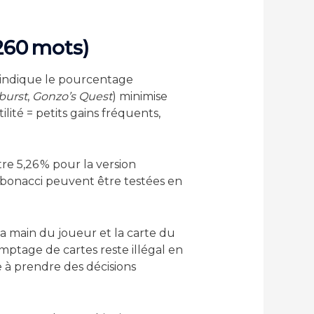
260 mots)
) indique le pourcentage
burst
,
Gonzo’s Quest
) minimise
tilité = petits gains fréquents,
re 5,26 % pour la version
ibonacci peuvent être testées en
 la main du joueur et la carte du
omptage de cartes reste illégal en
de à prendre des décisions