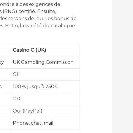
épondre à des exigences de
 (RNG) certifié. Ensuite,
 des sessions de jeu. Les bonus de
s. Enfin, la variété du catalogue
Casino C (UK)
ty
UK Gambling Commission
GLI
s
100 % jusqu’à 250 €
10 €
Oui (PayPal)
Phone, chat, mail