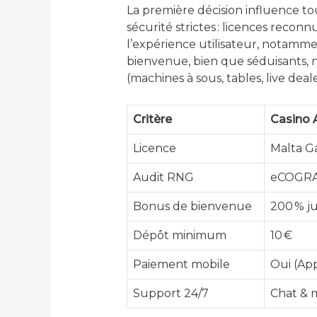
La première décision influence to
sécurité strictes : licences recon
l’expérience utilisateur, notammen
bienvenue, bien que séduisants, ne
(machines à sous, tables, live deal
Critère
Casino 
Licence
Malta G
Audit RNG
eCOGR
Bonus de bienvenue
200 % ju
Dépôt minimum
10 €
Paiement mobile
Oui (Ap
Support 24/7
Chat & m