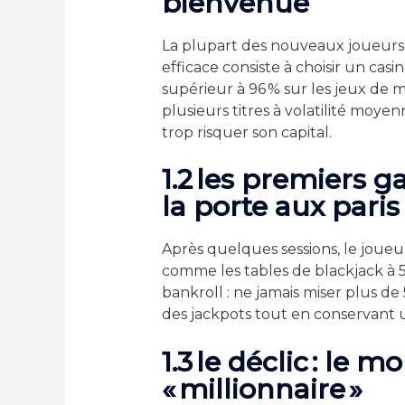
bienvenue
La plupart des nouveaux joueurs
efficace consiste à choisir un ca
supérieur à 96 % sur les jeux de m
plusieurs titres à volatilité moy
trop risquer son capital.
1.2 les premiers 
la porte aux paris
Après quelques sessions, le joueu
comme les tables de blackjack à 5 
bankroll : ne jamais miser plus de
des jackpots tout en conservant
1.3 le déclic : le 
« millionnaire »