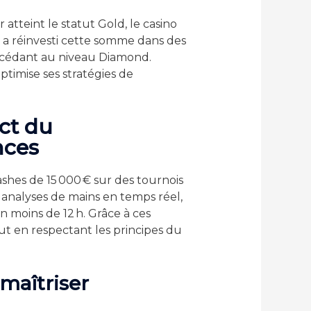
atteint le statut Gold, le casino
Il a réinvesti cette somme dans des
 accédant au niveau Diamond.
ptimise ses stratégies de
act du
nces
ashes de 15 000 € sur des tournois
 analyses de mains en temps réel,
en moins de 12 h. Grâce à ces
out en respectant les principes du
 maîtriser