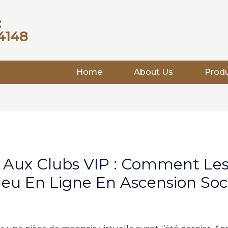
:
4148
Home
About Us
Prod
o Aux Clubs VIP : Comment Le
eu En Ligne En Ascension Soc