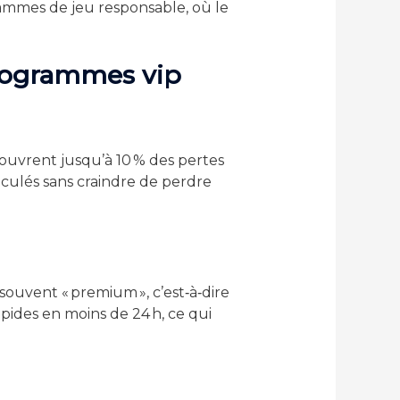
rammes de jeu responsable, où le
programmes vip
couvrent jusqu’à 10 % des pertes
culés sans craindre de perdre
 souvent « premium », c’est‑à‑dire
pides en moins de 24 h, ce qui