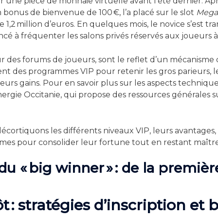
sur une pièce de monnaie virtuelle avant l’été dernier. A
un bonus de bienvenue de 100 €, l’a placé sur le slot
Mega
 1,2 million d’euros. En quelques mois, le novice s’est tr
é à fréquenter les salons privés réservés aux joueurs à 
our des forums de joueurs, sont le reflet d’un mécanisme de
ent des programmes VIP pour retenir les gros parieurs, leu
ir leurs gains. Pour en savoir plus sur les aspects techniqu
nergie Occitanie, qui propose des ressources générales s
 décortiquons les différents niveaux VIP, leurs avantages,
es pour consolider leur fortune tout en restant maître
 du « big winner » : de la premiè
ôt : stratégies d’inscription et