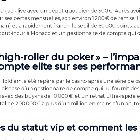
kjack live avec un dépôt quotidien de 500 €. Après avoir 
ur ses pertes mensuelles, soit environ 1 200 € de remise. 
 main) et a rapidement franchi le seuil de 60 000 points,
s tout‑incur à Monaco et un gestionnaire de compte qui o
 high‑roller du poker » – l’imp
ompte elite sur ses performa
Hold’em, a été repéré par le casino après une série de c
 dispose d’un gestionnaire de compte qui lui fournit des
s avec des buy‑ins de 10 000 €, et un retrait ultra‑rapide 
apital de 200 000 € à plus d’un million en moins d’un an, t
és du statut vip et comment les