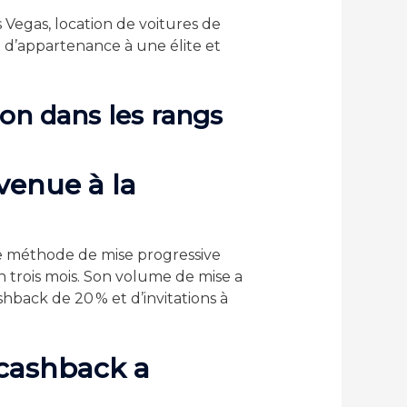
 Vegas, location de voitures de
 d’appartenance à une élite et
sion dans les rangs
nvenue à la
e méthode de mise progressive
en trois mois. Son volume de mise a
hback de 20 % et d’invitations à
e cashback a