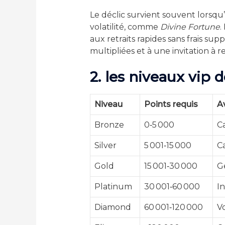
Le déclic survient souvent lorsqu’
volatilité, comme
Divine Fortune
.
aux retraits rapides sans frais sup
multipliées et à une invitation à r
2. les niveaux vip 
Niveau
Points requis
A
Bronze
0‑5 000
C
Silver
5 001‑15 000
C
Gold
15 001‑30 000
Ge
Platinum
30 001‑60 000
In
Diamond
60 001‑120 000
V