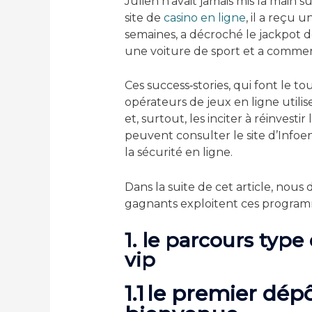
Julien n’avait jamais mis la main 
site de
casino en ligne
, il a reçu 
semaines, a décroché le jackpot de
une voiture de sport et a commenc
Ces success‑stories, qui font le t
opérateurs de jeux en ligne utilis
et, surtout, les inciter à réinvest
peuvent consulter le site d’Infoe
la sécurité en ligne.
Dans la suite de cet article, nous
gagnants exploitent ces programm
1. le parcours type
vip
1.1 le premier dép