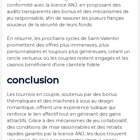
conformité avec la licence ANJ, en proposant des
audits transparents des bonus et des mécanismes de
jeu responsable, afin de rassurer les joueurs français
soucieux de la sécurité de leurs fonds.
En résumé, les prochains cycles de Saint‑Valentin
promettent des offres plus immersives, plus
personnalisées et toujours plus généreuses, créant un
cercle vertueux où les couples restent engagés et les
casinos bénéficient d’une clientèle fidèle.
conclusion
Les tournois en couple, soutenus par des bonus
thématiques et des machines à sous au design
romantique, offrent une expérience ludique qui
renforce le lien affectif tout en générant des gains
attractifs. Grâce à des mécanismes de jeu collaboratif,
des conditions de mise raisonnables et des retraits
rapides garantis par la licence ANJ, les duos trouvent