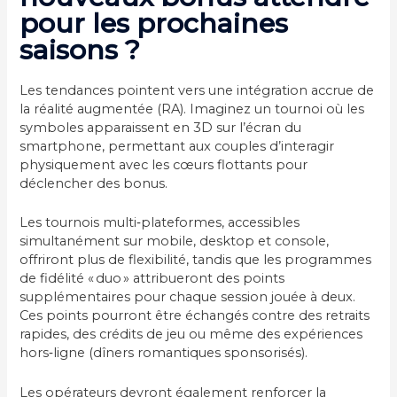
pour les prochaines
saisons ?
Les tendances pointent vers une intégration accrue de
la réalité augmentée (RA). Imaginez un tournoi où les
symboles apparaissent en 3D sur l’écran du
smartphone, permettant aux couples d’interagir
physiquement avec les cœurs flottants pour
déclencher des bonus.
Les tournois multi‑plateformes, accessibles
simultanément sur mobile, desktop et console,
offriront plus de flexibilité, tandis que les programmes
de fidélité « duo » attribueront des points
supplémentaires pour chaque session jouée à deux.
Ces points pourront être échangés contre des retraits
rapides, des crédits de jeu ou même des expériences
hors‑ligne (dîners romantiques sponsorisés).
Les opérateurs devront également renforcer la