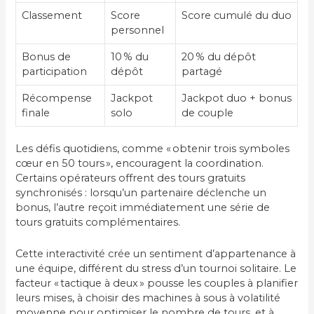
Classement
Score
Score cumulé du duo
personnel
Bonus de
10 % du
20 % du dépôt
participation
dépôt
partagé
Récompense
Jackpot
Jackpot duo + bonus
finale
solo
de couple
Les défis quotidiens, comme « obtenir trois symboles
cœur en 50 tours », encouragent la coordination.
Certains opérateurs offrent des tours gratuits
synchronisés : lorsqu’un partenaire déclenche un
bonus, l’autre reçoit immédiatement une série de
tours gratuits complémentaires.
Cette interactivité crée un sentiment d’appartenance à
une équipe, différent du stress d’un tournoi solitaire. Le
facteur « tactique à deux » pousse les couples à planifier
leurs mises, à choisir des machines à sous à volatilité
moyenne pour optimiser le nombre de tours, et à