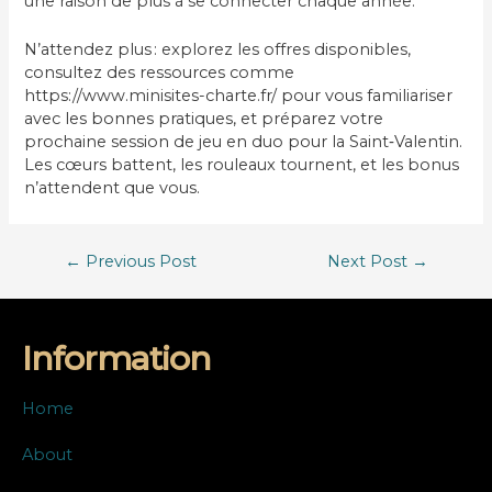
une raison de plus à se connecter chaque année.
N’attendez plus : explorez les offres disponibles,
consultez des ressources comme
https://www.minisites-charte.fr/ pour vous familiariser
avec les bonnes pratiques, et préparez votre
prochaine session de jeu en duo pour la Saint‑Valentin.
Les cœurs battent, les rouleaux tournent, et les bonus
n’attendent que vous.
←
Previous Post
Next Post
→
Information
Home
About