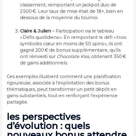
classement, remportant un jackpot duo de
2 500 €. Leur taux de mise était de 18×, bien en
dessous de la moyenne du tournoi.
Claire & Julien
– Participation via le tableau
« Défis quotidiens ». En remportant le défi « trois
symboles cœur en moins de 50 spins », ils ont
gagné 200 € de bonus supplémentaire, qu’ils
ont réinvesti sur
Chocolate Kiss
, obtenant 350 €
de gains additionnels.
Ces exemples illustrent comment une planification
rigoureuse, associée à l’exploitation des bonus
thématiques, peut transformer un petit dépôt en
gains substantiels, tout en renforçant l’expérience
partagée.
les perspectives
d’évolution : quels
nouveaux bonus attendre