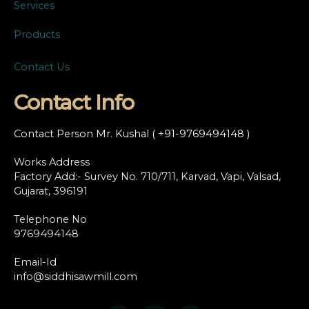
Services
Products
Contact Us
Contact Info
Contact Person Mr. Kushal ( +91-9769494148 )
Works Address
Factory Add:- Survey No. 710/711, Karvad, Vapi, Valsad,
Gujarat, 396191
Telephone No
9769494148
Email-Id
info@siddhisawmill.com