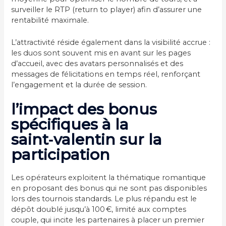
surveiller le RTP (return to player) afin d’assurer une
rentabilité maximale.
L’attractivité réside également dans la visibilité accrue :
les duos sont souvent mis en avant sur les pages
d’accueil, avec des avatars personnalisés et des
messages de félicitations en temps réel, renforçant
l’engagement et la durée de session.
l’impact des bonus
spécifiques à la
saint‑valentin sur la
participation
Les opérateurs exploitent la thématique romantique
en proposant des bonus qui ne sont pas disponibles
lors des tournois standards. Le plus répandu est le
dépôt doublé jusqu’à 100 €, limité aux comptes
couple, qui incite les partenaires à placer un premier