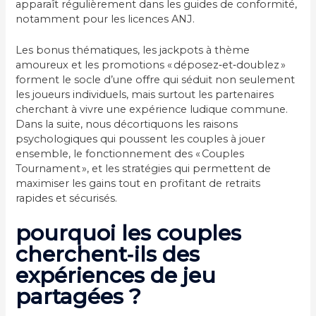
apparaît régulièrement dans les guides de conformité,
notamment pour les licences ANJ.
Les bonus thématiques, les jackpots à thème
amoureux et les promotions « déposez‑et‑doublez »
forment le socle d’une offre qui séduit non seulement
les joueurs individuels, mais surtout les partenaires
cherchant à vivre une expérience ludique commune.
Dans la suite, nous décortiquons les raisons
psychologiques qui poussent les couples à jouer
ensemble, le fonctionnement des « Couples
Tournament », et les stratégies qui permettent de
maximiser les gains tout en profitant de retraits
rapides et sécurisés.
pourquoi les couples
cherchent‑ils des
expériences de jeu
partagées ?