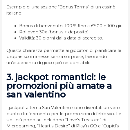
Esempio di una sezione “Bonus Terms” di un casinò
italiano:
Bonus di benvenuto: 100 % fino a €500 + 100 giri.
Rollover: 30x (bonus + deposito).
Validità: 30 giorni dalla data di accredito.
Questa chiarezza permette ai giocatori di pianificare le
proprie scommesse senza sorprese, favorendo
un’esperienza di gioco più responsabile.
3. jackpot romantici: le
promozioni più amate a
san valentino
I jackpot a tema San Valentino sono diventati un vero
punto di riferimento per le promozioni di febbraio. Le
slot più popolari includono “Love’s Treasure” di
Microgaming, “Heart’s Desire” di Play’n GO e “Cupid’s