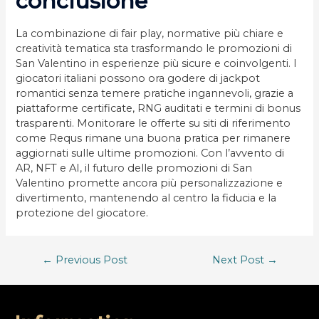
conclusione
La combinazione di fair play, normative più chiare e
creatività tematica sta trasformando le promozioni di
San Valentino in esperienze più sicure e coinvolgenti. I
giocatori italiani possono ora godere di jackpot
romantici senza temere pratiche ingannevoli, grazie a
piattaforme certificate, RNG auditati e termini di bonus
trasparenti. Monitorare le offerte su siti di riferimento
come Requs rimane una buona pratica per rimanere
aggiornati sulle ultime promozioni. Con l’avvento di
AR, NFT e AI, il futuro delle promozioni di San
Valentino promette ancora più personalizzazione e
divertimento, mantenendo al centro la fiducia e la
protezione del giocatore.
←
Previous Post
Next Post
→