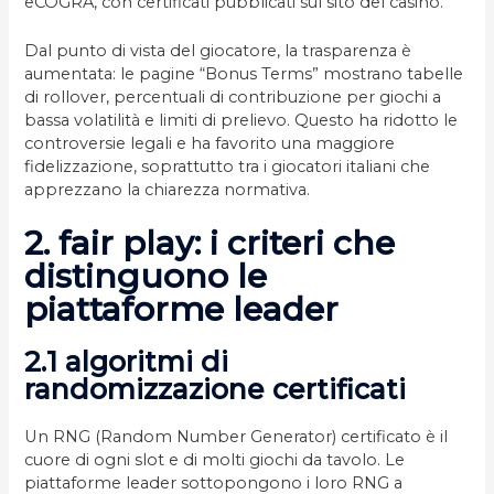
eCOGRA, con certificati pubblicati sul sito del casinò.
Dal punto di vista del giocatore, la trasparenza è
aumentata: le pagine “Bonus Terms” mostrano tabelle
di rollover, percentuali di contribuzione per giochi a
bassa volatilità e limiti di prelievo. Questo ha ridotto le
controversie legali e ha favorito una maggiore
fidelizzazione, soprattutto tra i giocatori italiani che
apprezzano la chiarezza normativa.
2. fair play: i criteri che
distinguono le
piattaforme leader
2.1 algoritmi di
randomizzazione certificati
Un RNG (Random Number Generator) certificato è il
cuore di ogni slot e di molti giochi da tavolo. Le
piattaforme leader sottopongono i loro RNG a