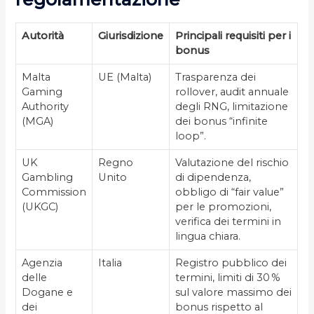
Autorità
Giurisdizione
Principali requisiti per i
bonus
Malta
UE (Malta)
Trasparenza dei
Gaming
rollover, audit annuale
Authority
degli RNG, limitazione
(MGA)
dei bonus “infinite
loop”.
UK
Regno
Valutazione del rischio
Gambling
Unito
di dipendenza,
Commission
obbligo di “fair value”
(UKGC)
per le promozioni,
verifica dei termini in
lingua chiara.
Agenzia
Italia
Registro pubblico dei
delle
termini, limiti di 30 %
Dogane e
sul valore massimo dei
dei
bonus rispetto al