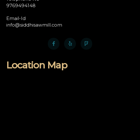
9769494148
Email-Id
info@siddhisawmill.com
Location Map