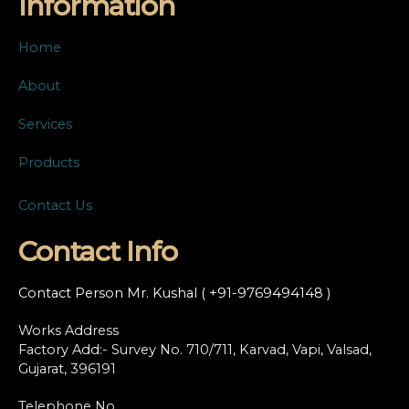
Information
Home
About
Services
Products
Contact Us
Contact Info
Contact Person Mr. Kushal ( +91-9769494148 )
Works Address
Factory Add:- Survey No. 710/711, Karvad, Vapi, Valsad,
Gujarat, 396191
Telephone No