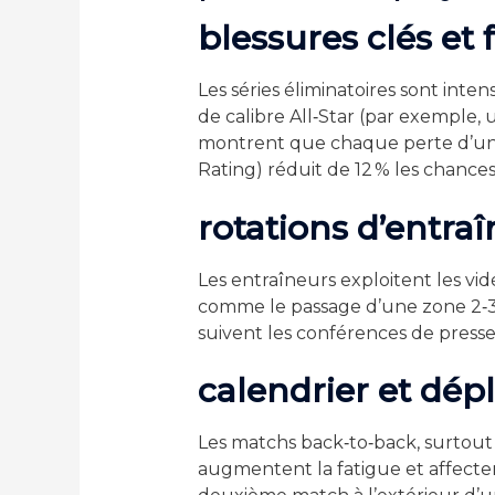
blessures clés et 
Les séries éliminatoires sont inte
de calibre All‑Star (par exemple,
montrent que chaque perte d’une 
Rating) réduit de 12 % les chances
rotations d’entra
Les entraîneurs exploitent les vi
comme le passage d’une zone 2‑3 
suivent les conférences de presse
calendrier et dé
Les matchs back‑to‑back, surtout 
augmentent la fatigue et affectent