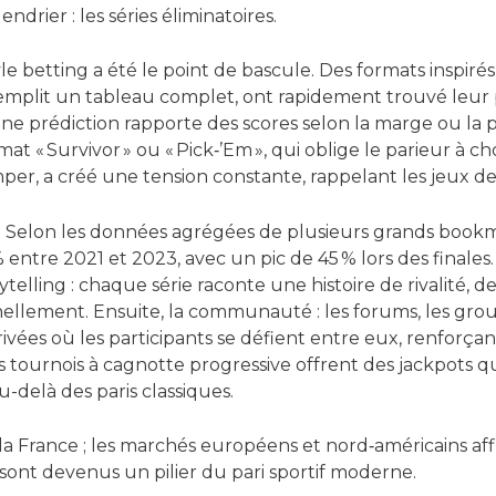
drier : les séries éliminatoires.
le betting a été le point de bascule. Des formats inspi
emplit un tableau complet, ont rapidement trouvé leur p
nne prédiction rapporte des scores selon la marge ou l
mat « Survivor » ou « Pick‑’Em », qui oblige le parieur à 
er, a créé une tension constante, rappelant les jeux de 
. Selon les données agrégées de plusieurs grands bookm
 entre 2021 et 2023, avec un pic de 45 % lors des finales.
rytelling : chaque série raconte une histoire de rivalité,
onnellement. Ensuite, la communauté : les forums, les gro
rivées où les participants se défient entre eux, renforç
 les tournois à cagnotte progressive offrent des jackpots
au-delà des paris classiques.
a France ; les marchés européens et nord‑américains affi
sont devenus un pilier du pari sportif moderne.