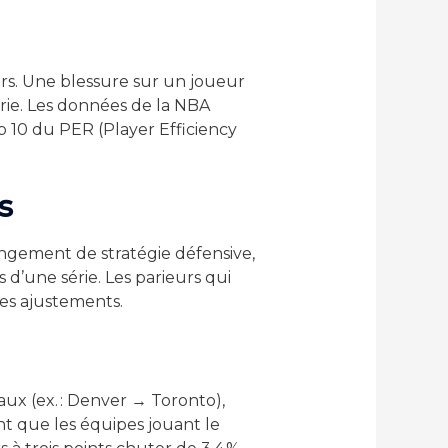
ours. Une blessure sur un joueur
érie. Les données de la NBA
 10 du PER (Player Efficiency
s
angement de stratégie défensive,
’une série. Les parieurs qui
ces ajustements.
ux (ex. : Denver → Toronto),
ent que les équipes jouant le