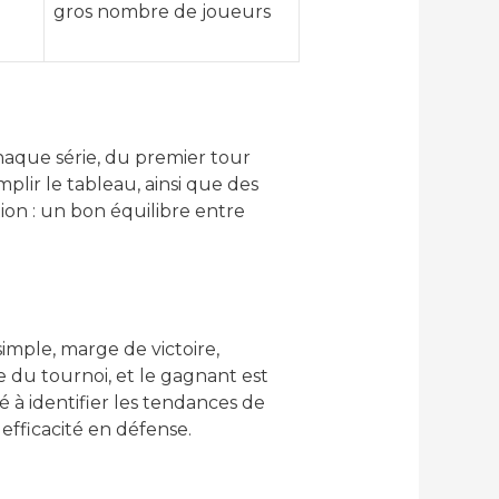
gros nombre de joueurs
haque série, du premier tour
plir le tableau, ainsi que des
tion : un bon équilibre entre
imple, marge de victoire,
 du tournoi, et le gagnant est
té à identifier les tendances de
fficacité en défense.