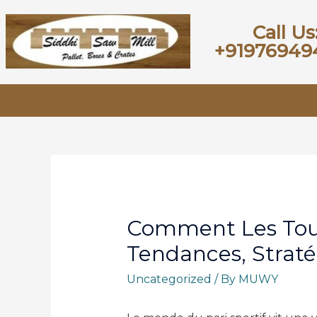
Call Us
+91976949
Comment Les Tourn
Tendances, Straté
Uncategorized
/ By
MUWY