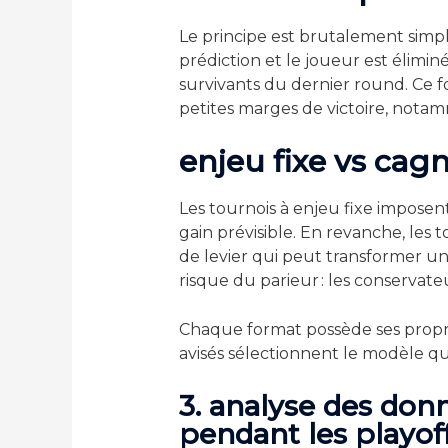
Le principe est brutalement simpl
prédiction et le joueur est élimi
survivants du dernier round. Ce fo
petites marges de victoire, notam
enjeu fixe vs cag
Les tournois à enjeu fixe imposent
gain prévisible. En revanche, les
de levier qui peut transformer une
risque du parieur : les conservateu
Chaque format possède ses propre
avisés sélectionnent le modèle qu
3. analyse des donn
pendant les playoff