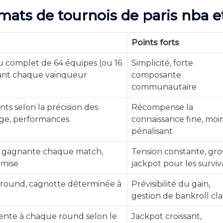
ormats de tournois de paris nba et
Points forts
u complet de 64 équipes (ou 16
Simplicité, forte
ant chaque vainqueur
composante
communautaire
ts selon la précision des
Récompense la
rge, performances
connaissance fine, moi
pénalisant
e gagnante chaque match,
Tension constante, gro
rmise
jackpot pour les surviv
 round, cagnotte déterminée à
Prévisibilité du gain,
gestion de bankroll cla
nte à chaque round selon le
Jackpot croissant,