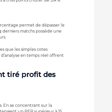
 à trois points chuter de 3,4 %.
Percentage permet de dépasser le
inq derniers matchs possède une
urs.
es que les simples cotes
 d’analyse en temps réel offrent
t tiré profit des
s. En se concentrant sur la
tenaient un PER supérieur à 15