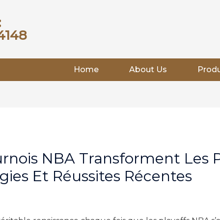
:
4148
Home
About Us
Prod
ois NBA Transforment Les Par
gies Et Réussites Récentes