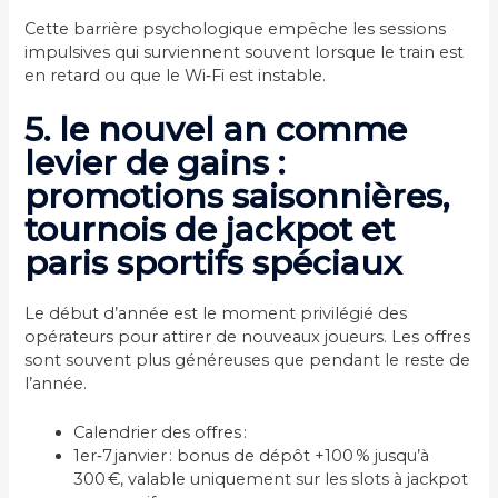
Cette barrière psychologique empêche les sessions
impulsives qui surviennent souvent lorsque le train est
en retard ou que le Wi‑Fi est instable.
5. le nouvel an comme
levier de gains :
promotions saisonnières,
tournois de jackpot et
paris sportifs spéciaux
Le début d’année est le moment privilégié des
opérateurs pour attirer de nouveaux joueurs. Les offres
sont souvent plus généreuses que pendant le reste de
l’année.
Calendrier des offres :
1er‑7 janvier : bonus de dépôt +100 % jusqu’à
300 €, valable uniquement sur les slots à jackpot