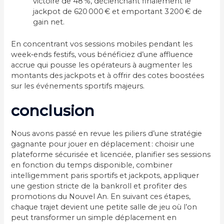
victoire de 48 %, déclenchant finalement le
jackpot de 620 000 € et emportant 3 200 € de
gain net.
En concentrant vos sessions mobiles pendant les
week‑ends festifs, vous bénéficiez d’une affluence
accrue qui pousse les opérateurs à augmenter les
montants des jackpots et à offrir des cotes boostées
sur les événements sportifs majeurs.
conclusion
Nous avons passé en revue les piliers d’une stratégie
gagnante pour jouer en déplacement : choisir une
plateforme sécurisée et licenciée, planifier ses sessions
en fonction du temps disponible, combiner
intelligemment paris sportifs et jackpots, appliquer
une gestion stricte de la bankroll et profiter des
promotions du Nouvel An. En suivant ces étapes,
chaque trajet devient une petite salle de jeu où l’on
peut transformer un simple déplacement en