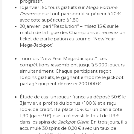
progressif.
10 janvier : 50 tours gratuits sur
Mega Fortune
Dreams
pour tout pari sportif supérieur à 20 €
avec cote supérieure à 1,80.
20 janvier : pari “Resolution” – misez 15 € sur le
match de la Ligue des Champions et recevez un
ticket de participation au tournoi “New Year
Mega‑Jackpot”.
Tournois “New Year Mega‑Jackpot” : ces
compétitions rassemblent jusqu’à 5 000 joueurs
simultanément. Chaque participant reçoit
10 spins gratuits, le gagnant emporte le jackpot
partagé qui peut dépasser 200 000 €.
Étude de cas : un joueur français a déposé 50 € le
3 janvier, a profité du bonus +100 % et a reçu
100 € de crédit. Il a placé 10 € sur un pari à cote
1,90 (gain : 9 €) puis a réinvesti le total de 119 €
dans les spins de
Jackpot Giant
. En trois jours, il a
accumulé 30 spins de 0,20 € avec un taux de