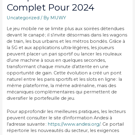
Complet Pour 2024
Uncategorized
/ By
MUWY
Le jeu mobile ne se limite plus aux soirées détendues
devant le canapé ; il s’invite désormais dans les wagons
de train, les bus urbains et les métros bondés. Grâce à
la 5G et aux applications ultra‑légères, les joueurs
peuvent placer un pari sportif ou lancer les rouleaux
d’une machine à sous en quelques secondes,
transformant chaque minute d’attente en une
opportunité de gain. Cette évolution a créé un pont
naturel entre les paris sportifs et les slots en ligne : la
même plateforme, la même adrénaline, mais des
mécaniques complémentaires qui permettent de
diversifier le portefeuille de jeu.
Pour approfondir les meilleures pratiques, les lecteurs
peuvent consulter le site d’information Andesi à
l’adresse suivante :
https://www.andesi.org/
. Ce portail
répertorie les nouveautés du secteur, les exigences