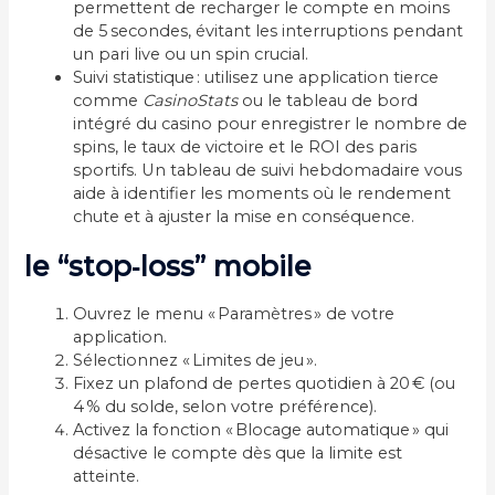
permettent de recharger le compte en moins
de 5 secondes, évitant les interruptions pendant
un pari live ou un spin crucial.
Suivi statistique : utilisez une application tierce
comme
CasinoStats
ou le tableau de bord
intégré du casino pour enregistrer le nombre de
spins, le taux de victoire et le ROI des paris
sportifs. Un tableau de suivi hebdomadaire vous
aide à identifier les moments où le rendement
chute et à ajuster la mise en conséquence.
le “stop‑loss” mobile
Ouvrez le menu « Paramètres » de votre
application.
Sélectionnez « Limites de jeu ».
Fixez un plafond de pertes quotidien à 20 € (ou
4 % du solde, selon votre préférence).
Activez la fonction « Blocage automatique » qui
désactive le compte dès que la limite est
atteinte.