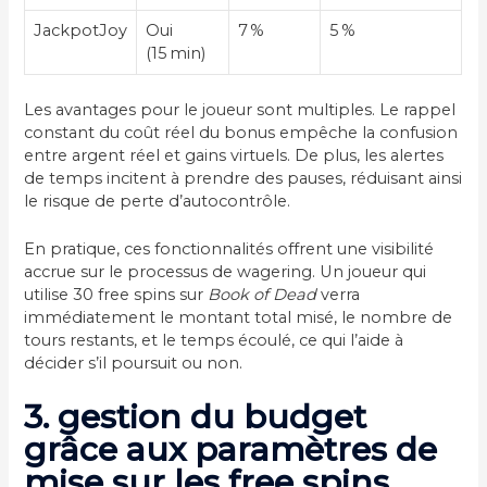
JackpotJoy
Oui
7 %
5 %
(15 min)
Les avantages pour le joueur sont multiples. Le rappel
constant du coût réel du bonus empêche la confusion
entre argent réel et gains virtuels. De plus, les alertes
de temps incitent à prendre des pauses, réduisant ainsi
le risque de perte d’autocontrôle.
En pratique, ces fonctionnalités offrent une visibilité
accrue sur le processus de wagering. Un joueur qui
utilise 30 free spins sur
Book of Dead
verra
immédiatement le montant total misé, le nombre de
tours restants, et le temps écoulé, ce qui l’aide à
décider s’il poursuit ou non.
3. gestion du budget
grâce aux paramètres de
mise sur les free spins