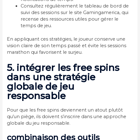
Consultez régulièrement le tableau de bord de
suivi des sessions sur le site Gamingamerica, qui
recense des ressources utiles pour gérer le
temps de jeu.
En appliquant ces stratégies, le joueur conserve une
vision claire de son temps passé et évite les sessions
marathon qui favorisent le surjeu.
5. intégrer les free spins
dans une stratégie
globale de jeu
responsable
Pour que les free spins deviennent un atout plutôt
qu’un piège, ils doivent s’inscrire dans une approche
globale du jeu responsable.
combinaison des outils