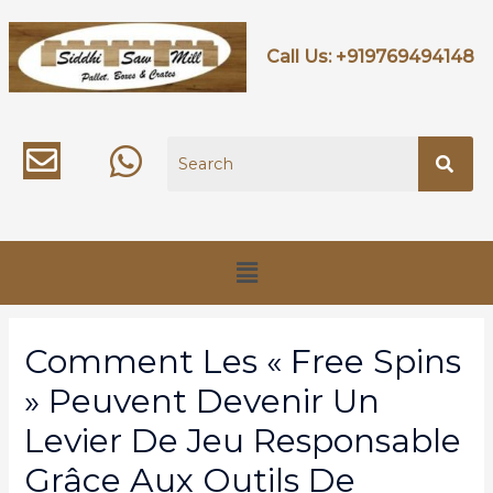
Call Us:
+919769494148
Comment Les « Free Spins
» Peuvent Devenir Un
Levier De Jeu Responsable
Grâce Aux Outils De