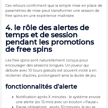
Ces retours confirment que la simple mise en place de
paramètres de mise peut transformer une session de
free spins en une expérience maîtrisée.
4. le rôle des alertes de
temps et de session
pendant les promotions
de free spins
Les free spins sont naturellement conçus pour
encourager des sessions longues. Un joueur qui
débute avec 10 tours gratuits est souvent incité à en
réclamer d’autres, prolongeant ainsi la durée de jeu.
fonctionnalités d’alerte
Notification après X minutes : le système envoie
une alerte (ex. 15 min) avec un bouton « Pause ».
Pause obligatoire : après 30 minutes, le jeu se