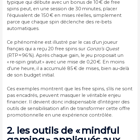
typique qui débute avec un bonus de 10 € de free
spins peut, en une session de 30 minutes, placer
l’équivalent de 150 € en mises réelles, simplement
parce que chaque spin déclenche des re‑bets
automatiques.
Ce phénomène est illustré par le cas d’un joueur
français qui a reçu 20 free spins sur
Gonzo’s Quest
(RTP ≈ 96 %). Après chaque gain, le jeu proposait un
« re‑spin gratuit » avec une mise de 0,20 €. En moins
d’une heure, il a accumulé 85 € de mises, bien au‑delà
de son budget initial.
Ces exemples montrent que les free spins, s’ils ne sont
pas encadrés, peuvent masquer le véritable enjeu
financier. Il devient donc indispensable d’intégrer des
outils de sensibilisation afin de transformer cette offre
promotionnelle en une expérience contrôlée.
2. les outils de « mindful
gaming » appliqués aux