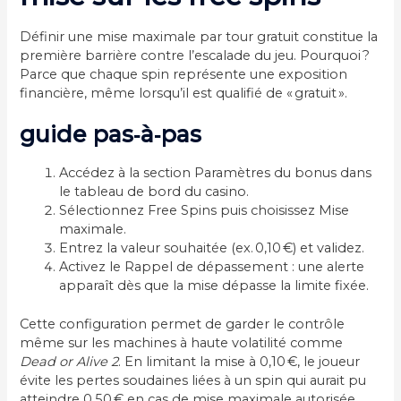
Définir une mise maximale par tour gratuit constitue la
première barrière contre l’escalade du jeu. Pourquoi ?
Parce que chaque spin représente une exposition
financière, même lorsqu’il est qualifié de « gratuit ».
guide pas‑à‑pas
Accédez à la section Paramètres du bonus dans
le tableau de bord du casino.
Sélectionnez Free Spins puis choisissez Mise
maximale.
Entrez la valeur souhaitée (ex. 0,10 €) et validez.
Activez le Rappel de dépassement : une alerte
apparaît dès que la mise dépasse la limite fixée.
Cette configuration permet de garder le contrôle
même sur les machines à haute volatilité comme
Dead or Alive 2
. En limitant la mise à 0,10 €, le joueur
évite les pertes soudaines liées à un spin qui aurait pu
atteindre 0,50 € en cas de mise maximale autorisée.