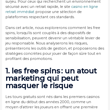
surjeu. Pour ceux qui recherchent un environnement
sécurisé avec un retrait rapide, le site
casino en ligne
retrait immédiat
propose une sélection de
plateformes respectant ces standards.
Dans cet article, nous explorerons comment les free
spins, lorsqu’ils sont couplés à des dispositifs de
sensibilisation, peuvent devenir un véritable levier de
jeu responsable. Nous analyserons les risques,
présenterons les outils de gestion, et proposerons des
stratégies concrètes pour jouer de façon sûre tout en
profitant des promotions.
1. les free spins : un atout
marketing qui peut
masquer le risque
Les tours gratuits sont nés dans les premiers casinos
en ligne du début des années 2000, comme un
moyen d’attirer les joueurs en offrant une première