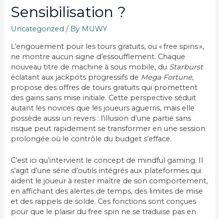
Sensibilisation ?
Uncategorized
/ By
MUWY
L’engouement pour les tours gratuits, ou « free spins »,
ne montre aucun signe d’essoufflement. Chaque
nouveau titre de machine à sous mobile, du
Starburst
éclatant aux jackpots progressifs de
Mega Fortune
,
propose des offres de tours gratuits qui promettent
des gains sans mise initiale. Cette perspective séduit
autant les novices que les joueurs aguerris, mais elle
possède aussi un revers : l’illusion d’une partie sans
risque peut rapidement se transformer en une session
prolongée où le contrôle du budget s’efface.
C’est ici qu’intervient le concept de mindful gaming. Il
s’agit d’une série d’outils intégrés aux plateformes qui
aident le joueur à rester maître de son comportement,
en affichant des alertes de temps, des limites de mise
et des rappels de solde. Ces fonctions sont conçues
pour que le plaisir du free spin ne se traduise pas en