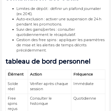
Limites de dépôt : définir un plafond journalier
(ex. 20 €).
Auto‑exclusion : activer une suspension de 24 h
pendant les promotions.
Suivi des gains/pertes : consulter
quotidiennement le récapitulatif.
Gestion des free spins : appliquer les paramètres
de mise et les alertes de temps décrits
précédemment.
tableau de bord personnel
Élément
Action
Fréquence
Solde
Vérifier après chaque
Immédiate
réel
session
Free
Consulter le
Quotidienne
spins
historique
reçus