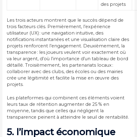
des projets
Les trois acteurs montrent que le succès dépend de
trois facteurs clés. Premièrement, l’expérience
utilisateur (UX) : une navigation intuitive, des
notifications instantanées et une visualisation claire des
projets renforcent l’engagement. Deuxièmement, la
transparence : les joueurs veulent voir exactement où
va leur argent, d’où l’importance d’un tableau de bord
détaillé. Troisièmement, les partenariats locaux :
collaborer avec des clubs, des écoles ou des mairies
crée une légitimité et facilite la mise en œuvre des
projets.
Les plateformes qui combinent ces éléments voient
leurs taux de rétention augmenter de 25 % en
moyenne, tandis que celles qui négligent la
transparence peinent à atteindre le seuil de rentabilité.
5. l’impact économique