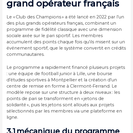
grand opérateur français
Le « Club des Champions » a été lancé en 2022 par l’un
des plus grands opérateurs français, combinant un
programme de fidélité classique avec une dimension
sociale axée sur le pari sportif. Les membres
accumulent des points chaque fois qu’ils misent sur un
événement sportif, que le système convertit en crédits
communautaires.
Le programme a rapidement financé plusieurs projets
: une équipe de football junior à Lille, une bourse
d’études sportives à Montpellier et la création d’un
centre de remise en forme à Clermont‑Ferrand. Le
modèle repose sur une structure à deux niveaux : les
points de pari se transforment en « jetons de
solidarité », puis les jetons sont alloués aux projets
sélectionnés par les membres via une plateforme en
ligne.
3.1 mécanique du programme