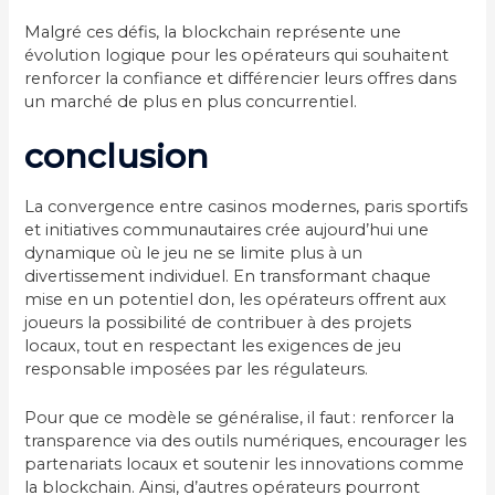
Malgré ces défis, la blockchain représente une
évolution logique pour les opérateurs qui souhaitent
renforcer la confiance et différencier leurs offres dans
un marché de plus en plus concurrentiel.
conclusion
La convergence entre casinos modernes, paris sportifs
et initiatives communautaires crée aujourd’hui une
dynamique où le jeu ne se limite plus à un
divertissement individuel. En transformant chaque
mise en un potentiel don, les opérateurs offrent aux
joueurs la possibilité de contribuer à des projets
locaux, tout en respectant les exigences de jeu
responsable imposées par les régulateurs.
Pour que ce modèle se généralise, il faut : renforcer la
transparence via des outils numériques, encourager les
partenariats locaux et soutenir les innovations comme
la blockchain. Ainsi, d’autres opérateurs pourront