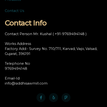
Contact Us
Contact Info
Contact Person Mr. Kushal ( +91-9769494148 )
Works Address
Factory Add:- Survey No. 710/711, Karvad, Vapi, Valsad,
Gujarat, 396191
Telephone No
9769494148
Email-Id
info@siddhisawmill.com