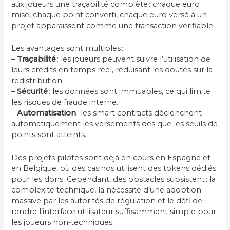
aux joueurs une traçabilité complète : chaque euro
misé, chaque point converti, chaque euro versé à un
projet apparaissent comme une transaction vérifiable.
Les avantages sont multiples :
–
Traçabilité
: les joueurs peuvent suivre l’utilisation de
leurs crédits en temps réel, réduisant les doutes sur la
redistribution.
–
Sécurité
: les données sont immuables, ce qui limite
les risques de fraude interne.
–
Automatisation
: les smart contracts déclenchent
automatiquement les versements dès que les seuils de
points sont atteints.
Des projets pilotes sont déjà en cours en Espagne et
en Belgique, où des casinos utilisent des tokens dédiés
pour les dons. Cependant, des obstacles subsistent : la
complexité technique, la nécessité d’une adoption
massive par les autorités de régulation et le défi de
rendre l’interface utilisateur suffisamment simple pour
les joueurs non‑techniques.