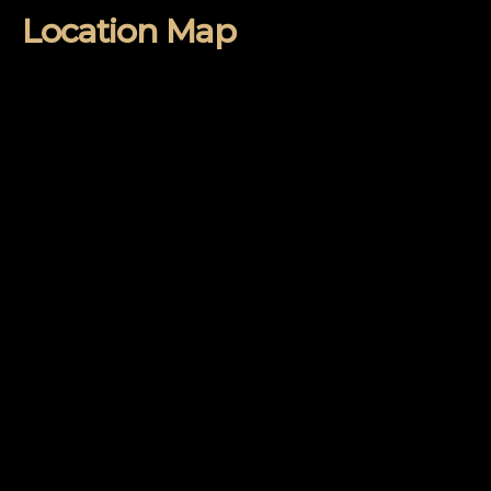
Location Map