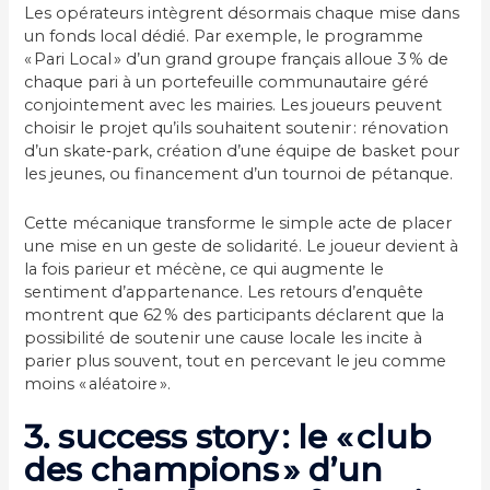
Les opérateurs intègrent désormais chaque mise dans
un fonds local dédié. Par exemple, le programme
« Pari Local » d’un grand groupe français alloue 3 % de
chaque pari à un portefeuille communautaire géré
conjointement avec les mairies. Les joueurs peuvent
choisir le projet qu’ils souhaitent soutenir : rénovation
d’un skate‑park, création d’une équipe de basket pour
les jeunes, ou financement d’un tournoi de pétanque.
Cette mécanique transforme le simple acte de placer
une mise en un geste de solidarité. Le joueur devient à
la fois parieur et mécène, ce qui augmente le
sentiment d’appartenance. Les retours d’enquête
montrent que 62 % des participants déclarent que la
possibilité de soutenir une cause locale les incite à
parier plus souvent, tout en percevant le jeu comme
moins « aléatoire ».
3. success story : le « club
des champions » d’un