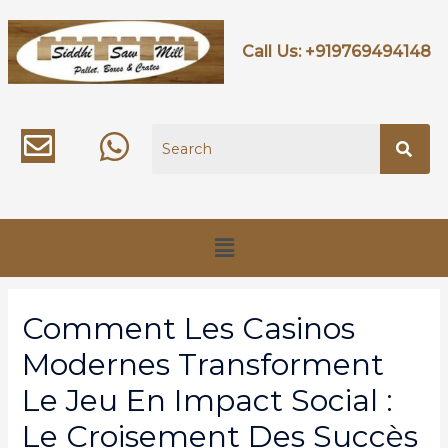
Call Us:
+919769494148
Comment Les Casinos
Modernes Transforment
Le Jeu En Impact Social :
Le Croisement Des Succès