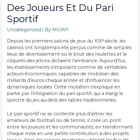
Des Joueurs Et Du Pari
Sportif
Uncategorized
/ By
MUWY
Depuis les premiers salons de jeux du XIXᵉ siècle, les
casinos ont longtemps été perçus comme de simples
lieux de divertissement où le bruit des roulettes et le
cliquetis des jetons dictaient l’ambiance. Aujourd’hui,
les établissements s’imposent comme de véritables
acteurs économiques, capables de mobiliser des
milliards d’euros chaque année et d’influencer les
dynamiques locales. Cette mutation s’explique en
partie par l’intégration du pari sportif, qui a élargi le
spectre du jeu au‑delà des tables traditionnelles.
Le pari sportif ne se contente plus d’attirer les
amateurs de football ou de tennis ; il crée un pont
entre les joueurs et les communautés, en transformant
chaque mise en une petite contribution à des projets