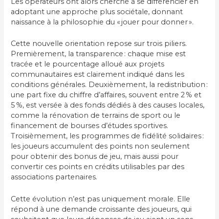
Les opérateurs ont alors cherché à se différencier en
adoptant une approche plus sociétale, donnant
naissance à la philosophie du « jouer pour donner ».
Cette nouvelle orientation repose sur trois piliers.
Premièrement, la transparence : chaque mise est
tracée et le pourcentage alloué aux projets
communautaires est clairement indiqué dans les
conditions générales. Deuxièmement, la redistribution :
une part fixe du chiffre d’affaires, souvent entre 2 % et
5 %, est versée à des fonds dédiés à des causes locales,
comme la rénovation de terrains de sport ou le
financement de bourses d’études sportives.
Troisièmement, les programmes de fidélité solidaires :
les joueurs accumulent des points non seulement
pour obtenir des bonus de jeu, mais aussi pour
convertir ces points en crédits utilisables par des
associations partenaires.
Cette évolution n’est pas uniquement morale. Elle
répond à une demande croissante des joueurs, qui