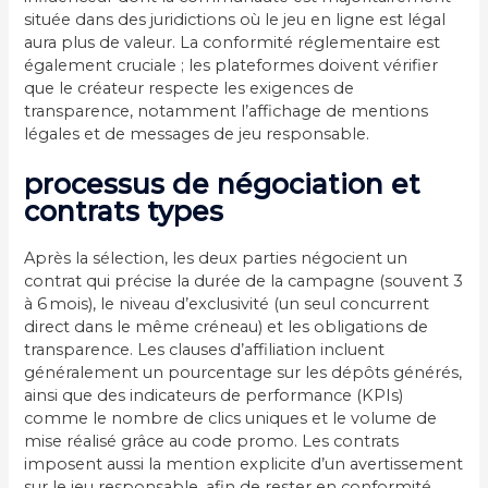
située dans des juridictions où le jeu en ligne est légal
aura plus de valeur. La conformité réglementaire est
également cruciale ; les plateformes doivent vérifier
que le créateur respecte les exigences de
transparence, notamment l’affichage de mentions
légales et de messages de jeu responsable.
processus de négociation et
contrats types
Après la sélection, les deux parties négocient un
contrat qui précise la durée de la campagne (souvent 3
à 6 mois), le niveau d’exclusivité (un seul concurrent
direct dans le même créneau) et les obligations de
transparence. Les clauses d’affiliation incluent
généralement un pourcentage sur les dépôts générés,
ainsi que des indicateurs de performance (KPIs)
comme le nombre de clics uniques et le volume de
mise réalisé grâce au code promo. Les contrats
imposent aussi la mention explicite d’un avertissement
sur le jeu responsable, afin de rester en conformité