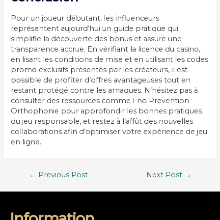
Pour un joueur débutant, les influenceurs
représentent aujourd’hui un guide pratique qui
simplifie la découverte des bonus et assure une
transparence accrue. En vérifiant la licence du casino,
en lisant les conditions de mise et en utilisant les codes
promo exclusifs présentés par les créateurs, il est
possible de profiter d’offres avantageuses tout en
restant protégé contre les arnaques. N’hésitez pas à
consulter des ressources comme Fno Prevention
Orthophonie pour approfondir les bonnes pratiques
du jeu responsable, et restez à l’affût des nouvelles
collaborations afin d’optimiser votre expérience de jeu
en ligne.
←
Previous Post
Next Post
→
Information