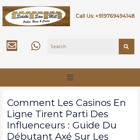
Call Us:
+919769494148
Comment Les Casinos En
Ligne Tirent Parti Des
Influenceurs : Guide Du
Débutant Axé Sur Les