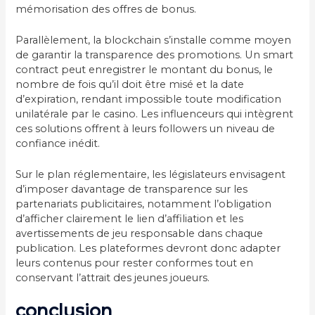
mémorisation des offres de bonus.
Parallèlement, la blockchain s’installe comme moyen
de garantir la transparence des promotions. Un smart
contract peut enregistrer le montant du bonus, le
nombre de fois qu’il doit être misé et la date
d’expiration, rendant impossible toute modification
unilatérale par le casino. Les influenceurs qui intègrent
ces solutions offrent à leurs followers un niveau de
confiance inédit.
Sur le plan réglementaire, les législateurs envisagent
d’imposer davantage de transparence sur les
partenariats publicitaires, notamment l’obligation
d’afficher clairement le lien d’affiliation et les
avertissements de jeu responsable dans chaque
publication. Les plateformes devront donc adapter
leurs contenus pour rester conformes tout en
conservant l’attrait des jeunes joueurs.
conclusion