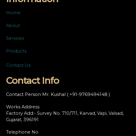
Home
About
Services
Products
Contact Us
Contact Info
Contact Person Mr. Kushal ( +91-9769494148 )
Works Address
Factory Add:- Survey No. 710/711, Karvad, Vapi, Valsad,
Gujarat, 396191
Telephone No