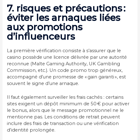
7. risques et précautions :
éviter les arnaques liées
aux promotions
d’influenceurs
La première vérification consiste à s’assurer que le
casino possède une licence délivrée par une autorité
reconnue (Malte Gaming Authority, UK Gambling
Commission, etc.). Un code promo trop généreux,
accompagné d’une promesse de « gain garanti », est
souvent le signe d’une arnaque.
Il faut également surveiller les frais cachés : certains
sites exigent un dépôt minimum de 50 € pour activer
le bonus, alors que le message promotionnel ne le
mentionne pas. Les conditions de retrait peuvent
inclure des frais de transaction ou une vérification
d’identité prolongée.