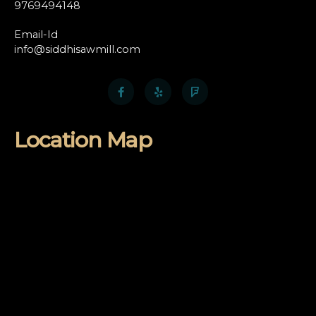
9769494148
Email-Id
info@siddhisawmill.com
Location Map