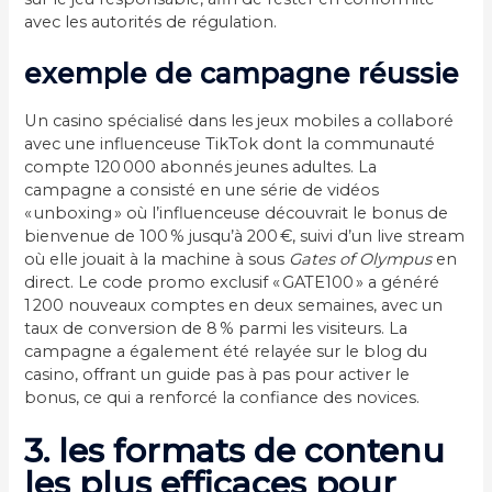
avec les autorités de régulation.
exemple de campagne réussie
Un casino spécialisé dans les jeux mobiles a collaboré
avec une influenceuse TikTok dont la communauté
compte 120 000 abonnés jeunes adultes. La
campagne a consisté en une série de vidéos
« unboxing » où l’influenceuse découvrait le bonus de
bienvenue de 100 % jusqu’à 200 €, suivi d’un live stream
où elle jouait à la machine à sous
Gates of Olympus
en
direct. Le code promo exclusif « GATE100 » a généré
1 200 nouveaux comptes en deux semaines, avec un
taux de conversion de 8 % parmi les visiteurs. La
campagne a également été relayée sur le blog du
casino, offrant un guide pas à pas pour activer le
bonus, ce qui a renforcé la confiance des novices.
3. les formats de contenu
les plus efficaces pour