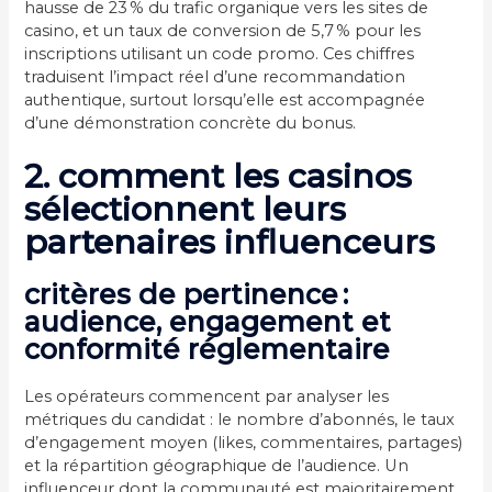
hausse de 23 % du trafic organique vers les sites de
casino, et un taux de conversion de 5,7 % pour les
inscriptions utilisant un code promo. Ces chiffres
traduisent l’impact réel d’une recommandation
authentique, surtout lorsqu’elle est accompagnée
d’une démonstration concrète du bonus.
2. comment les casinos
sélectionnent leurs
partenaires influenceurs
critères de pertinence :
audience, engagement et
conformité réglementaire
Les opérateurs commencent par analyser les
métriques du candidat : le nombre d’abonnés, le taux
d’engagement moyen (likes, commentaires, partages)
et la répartition géographique de l’audience. Un
influenceur dont la communauté est majoritairement