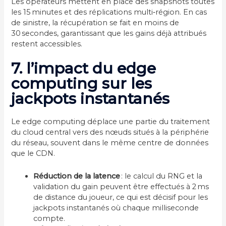
Les opérateurs mettent en place des snapshots toutes
les 15 minutes et des réplications multi‑région. En cas
de sinistre, la récupération se fait en moins de
30 secondes, garantissant que les gains déjà attribués
restent accessibles.
7. l’impact du edge
computing sur les
jackpots instantanés
Le edge computing déplace une partie du traitement
du cloud central vers des nœuds situés à la périphérie
du réseau, souvent dans le même centre de données
que le CDN.
Réduction de la latence
: le calcul du RNG et la
validation du gain peuvent être effectués à 2 ms
de distance du joueur, ce qui est décisif pour les
jackpots instantanés où chaque milliseconde
compte.