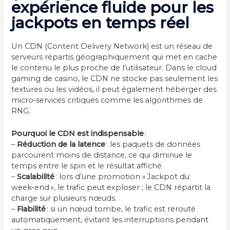
expérience fluide pour les
jackpots en temps réel
Un CDN (Content Delivery Network) est un réseau de
serveurs répartis géographiquement qui met en cache
le contenu le plus proche de l’utilisateur. Dans le cloud
gaming de casino, le CDN ne stocke pas seulement les
textures ou les vidéos, il peut également héberger des
micro‑services critiques comme les algorithmes de
RNG.
Pourquoi le CDN est indispensable
:
–
Réduction de la latence
: les paquets de données
parcourent moins de distance, ce qui diminue le
temps entre le spin et le résultat affiché.
–
Scalabilité
: lors d’une promotion « Jackpot du
week‑end », le trafic peut exploser ; le CDN répartit la
charge sur plusieurs nœuds.
–
Fiabilité
: si un nœud tombe, le trafic est rerouté
automatiquement, évitant les interruptions pendant