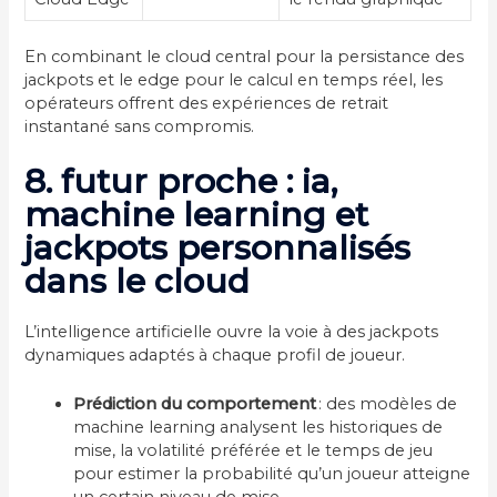
En combinant le cloud central pour la persistance des
jackpots et le edge pour le calcul en temps réel, les
opérateurs offrent des expériences de retrait
instantané sans compromis.
8. futur proche : ia,
machine learning et
jackpots personnalisés
dans le cloud
L’intelligence artificielle ouvre la voie à des jackpots
dynamiques adaptés à chaque profil de joueur.
Prédiction du comportement
: des modèles de
machine learning analysent les historiques de
mise, la volatilité préférée et le temps de jeu
pour estimer la probabilité qu’un joueur atteigne