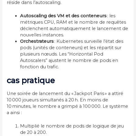
réside dans l’autoscaling.
Autoscaling des VM et des conteneurs
: les
métriques CPU, RAM et le nombre de requêtes
déclenchent automatiquement le lancement de
nouvelles instances.
Orchestrateurs
: Kubernetes surveille l’état des
pods (unités de conteneurs) et les répartit sur
plusieurs nœuds. Les “Horizontal Pod
Autoscalers” ajustent le nombre de pods en
fonction du trafic.
cas pratique
Une soirée de lancement du « Jackpot Paris » a attiré
10 000 joueurs simultanés à 20 h. En moins de
10 minutes, le nombre a grimpé à 100 000. Le système
a ainsi :
Multiplié le nombre de pods de logique de jeu
de 20 à 200.