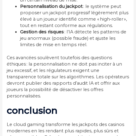
un certain niveau de mise.
Personnalisation du jackpot
: le système peut
proposer un jackpot progressif légèrement plus
élevé à un joueur identifié comme « high‑roller »,
tout en restant conforme aux régulations.
Gestion des risques
: l’IA détecte les patterns de
jeu anormaux (possible fraude) et ajuste les
limites de mise en temps réel.
Ces avancées soulèvent toutefois des questions
éthiques : la personnalisation ne doit pas inciter à un
jeu excessif, et les régulateurs exigent une
transparence totale sur les algorithmes. Les opérateurs
devront publier des rapports d’audit IA et offrir aux
joueurs la possibilité de désactiver les offres
personnalisées.
conclusion
Le cloud gaming transforme les jackpots des casinos
modernes en les rendant plus rapides, plus sûrs et