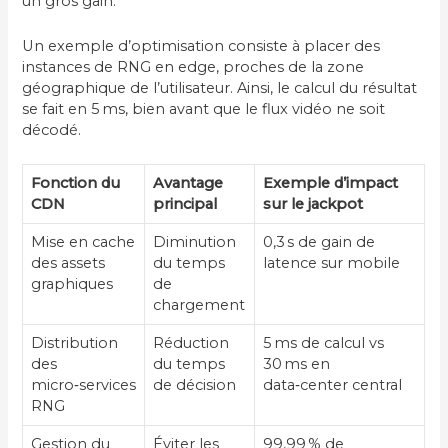
un gros gain.
Un exemple d’optimisation consiste à placer des
instances de RNG en edge, proches de la zone
géographique de l’utilisateur. Ainsi, le calcul du résultat
se fait en 5 ms, bien avant que le flux vidéo ne soit
décodé.
Fonction du
Avantage
Exemple d’impact
CDN
principal
sur le jackpot
Mise en cache
Diminution
0,3 s de gain de
des assets
du temps
latence sur mobile
graphiques
de
chargement
Distribution
Réduction
5 ms de calcul vs
des
du temps
30 ms en
micro‑services
de décision
data‑center central
RNG
Gestion du
Éviter les
99,99 % de