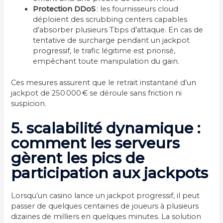
Protection DDoS
: les fournisseurs cloud
déploient des scrubbing centers capables
d’absorber plusieurs Tbps d’attaque. En cas de
tentative de surcharge pendant un jackpot
progressif, le trafic légitime est priorisé,
empêchant toute manipulation du gain.
Ces mesures assurent que le retrait instantané d’un
jackpot de 250 000 € se déroule sans friction ni
suspicion.
5. scalabilité dynamique :
comment les serveurs
gèrent les pics de
participation aux jackpots
Lorsqu’un casino lance un jackpot progressif, il peut
passer de quelques centaines de joueurs à plusieurs
dizaines de milliers en quelques minutes. La solution