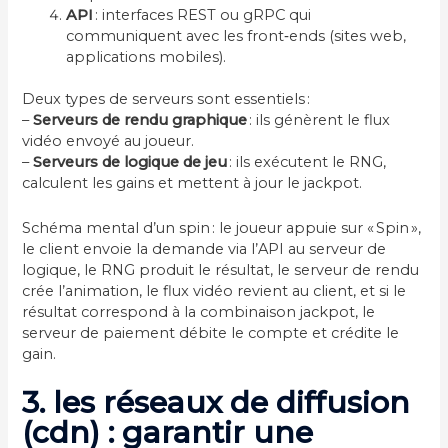
API
: interfaces REST ou gRPC qui
communiquent avec les front‑ends (sites web,
applications mobiles).
Deux types de serveurs sont essentiels :
–
Serveurs de rendu graphique
: ils génèrent le flux
vidéo envoyé au joueur.
–
Serveurs de logique de jeu
: ils exécutent le RNG,
calculent les gains et mettent à jour le jackpot.
Schéma mental d’un spin : le joueur appuie sur « Spin »,
le client envoie la demande via l’API au serveur de
logique, le RNG produit le résultat, le serveur de rendu
crée l’animation, le flux vidéo revient au client, et si le
résultat correspond à la combinaison jackpot, le
serveur de paiement débite le compte et crédite le
gain.
3. les réseaux de diffusion
(cdn) : garantir une