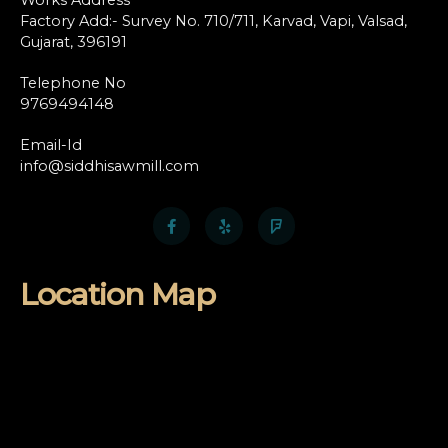
Works Address
Factory Add:- Survey No. 710/711, Karvad, Vapi, Valsad,
Gujarat, 396191
Telephone No
9769494148
Email-Id
info@siddhisawmill.com
Location Map