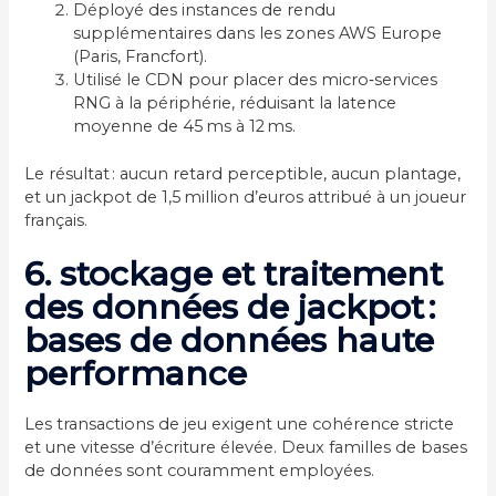
Déployé des instances de rendu
supplémentaires dans les zones AWS Europe
(Paris, Francfort).
Utilisé le CDN pour placer des micro‑services
RNG à la périphérie, réduisant la latence
moyenne de 45 ms à 12 ms.
Le résultat : aucun retard perceptible, aucun plantage,
et un jackpot de 1,5 million d’euros attribué à un joueur
français.
6. stockage et traitement
des données de jackpot :
bases de données haute
performance
Les transactions de jeu exigent une cohérence stricte
et une vitesse d’écriture élevée. Deux familles de bases
de données sont couramment employées.