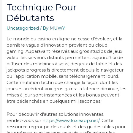
Technique Pour
Débutants
Uncategorized
/ By
MUWY
Le monde du casino en ligne ne cesse d’évoluer, et la
dernière vague d’innovation provient du cloud
gaming. Auparavant réservés aux gros studios de jeux
vidéo, les serveurs distants permettent aujourd’hui de
diffuser des machines à sous, des jeux de table et des
jackpots progressifs directement depuis le navigateur
ou l’application mobile, sans téléchargement lourd.
Cette mutation technique change la façon dont les
joueurs accèdent aux gros gains : la latence diminue, les
mises à jour sont instantanées et les bonus peuvent
être déclenchés en quelques millisecondes.
Pour découvrir d’autres solutions innovantes,
rendez‑vous sur
https://www.foxieapp.net/
. Cette
ressource regroupe des outils et des guides utiles pour