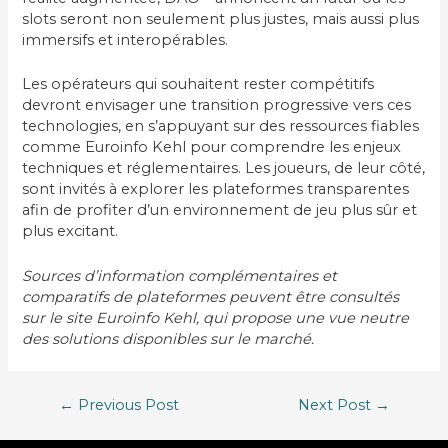
slots seront non seulement plus justes, mais aussi plus
immersifs et interopérables.
Les opérateurs qui souhaitent rester compétitifs
devront envisager une transition progressive vers ces
technologies, en s’appuyant sur des ressources fiables
comme Euroinfo Kehl pour comprendre les enjeux
techniques et réglementaires. Les joueurs, de leur côté,
sont invités à explorer les plateformes transparentes
afin de profiter d’un environnement de jeu plus sûr et
plus excitant.
Sources d’information complémentaires et
comparatifs de plateformes peuvent être consultés
sur le site Euroinfo Kehl, qui propose une vue neutre
des solutions disponibles sur le marché.
←
Previous Post
Next Post
→