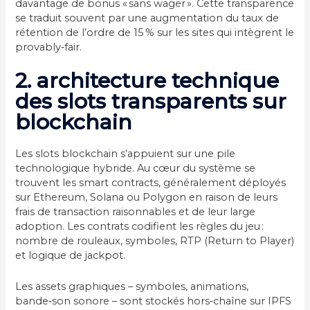
davantage de bonus « sans wager ». Cette transparence
se traduit souvent par une augmentation du taux de
rétention de l’ordre de 15 % sur les sites qui intègrent le
provably‑fair.
2. architecture technique
des slots transparents sur
blockchain
Les slots blockchain s’appuient sur une pile
technologique hybride. Au cœur du système se
trouvent les smart contracts, généralement déployés
sur Ethereum, Solana ou Polygon en raison de leurs
frais de transaction raisonnables et de leur large
adoption. Les contrats codifient les règles du jeu :
nombre de rouleaux, symboles, RTP (Return to Player)
et logique de jackpot.
Les assets graphiques – symboles, animations,
bande‑son sonore – sont stockés hors‑chaîne sur IPFS