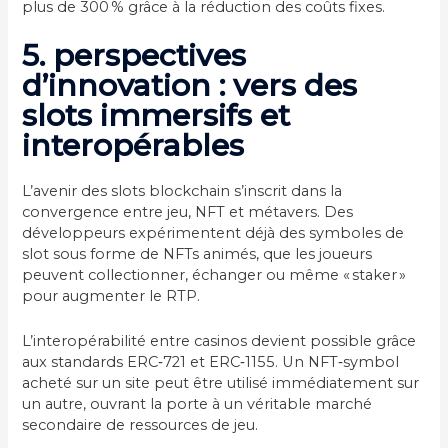
plus de 300 % grâce à la réduction des coûts fixes.
5. perspectives
d’innovation : vers des
slots immersifs et
interopérables
L’avenir des slots blockchain s’inscrit dans la
convergence entre jeu, NFT et métavers. Des
développeurs expérimentent déjà des symboles de
slot sous forme de NFTs animés, que les joueurs
peuvent collectionner, échanger ou même « staker »
pour augmenter le RTP.
L’interopérabilité entre casinos devient possible grâce
aux standards ERC‑721 et ERC‑1155. Un NFT‑symbol
acheté sur un site peut être utilisé immédiatement sur
un autre, ouvrant la porte à un véritable marché
secondaire de ressources de jeu.