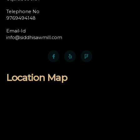
Telephone No
9769494148
Email-Id
info@siddhisawmill.com
Location Map