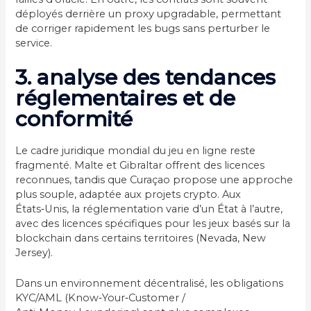
déployés derrière un proxy upgradable, permettant
de corriger rapidement les bugs sans perturber le
service.
3. analyse des tendances
réglementaires et de
conformité
Le cadre juridique mondial du jeu en ligne reste
fragmenté. Malte et Gibraltar offrent des licences
reconnues, tandis que Curaçao propose une approche
plus souple, adaptée aux projets crypto. Aux
États‑Unis, la réglementation varie d’un État à l’autre,
avec des licences spécifiques pour les jeux basés sur la
blockchain dans certains territoires (Nevada, New
Jersey).
Dans un environnement décentralisé, les obligations
KYC/AML (Know‑Your‑Customer /