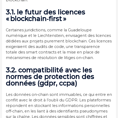
3.1. le futur des licences
« blockchain‑first »
Certaines juridictions, comme la Guadeloupe
numérique et le Liechtenstein, envisagent des licences
dédiées aux projets purement blockchain. Ces licences
exigeraient des audits de code, une transparence
totale des smart contracts et la mise en place de
mécanismes de résolution de litiges on‑chain.
3.2. compatibilité avec les
normes de protection des
données (gdpr, ccpa)
Les données on‑chain sont immuables, ce qui entre en
conflit avec le droit à l’oubli du GDPR. Les plateformes
répondent en stockant les informations personnelles
off‑chain, en les liant à des identifiants pseudonymes
sur la chaîne. Les données sensibles sont chiffrées et