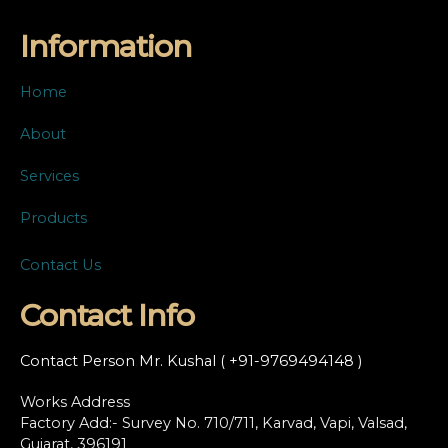
Information
Home
About
Services
Products
Contact Us
Contact Info
Contact Person Mr. Kushal ( +91-9769494148 )
Works Address
Factory Add:- Survey No. 710/711, Karvad, Vapi, Valsad,
Gujarat, 396191