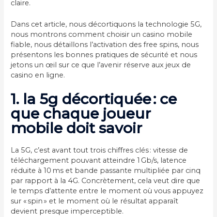
claire.
Dans cet article, nous décortiquons la technologie 5G,
nous montrons comment choisir un casino mobile
fiable, nous détaillons l’activation des free spins, nous
présentons les bonnes pratiques de sécurité et nous
jetons un œil sur ce que l’avenir réserve aux jeux de
casino en ligne.
1. la 5g décortiquée : ce
que chaque joueur
mobile doit savoir
La 5G, c’est avant tout trois chiffres clés : vitesse de
téléchargement pouvant atteindre 1 Gb/s, latence
réduite à 10 ms et bande passante multipliée par cinq
par rapport à la 4G. Concrètement, cela veut dire que
le temps d’attente entre le moment où vous appuyez
sur « spin » et le moment où le résultat apparaît
devient presque imperceptible.