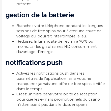
présent.
gestion de la batterie
Branchez votre téléphone pendant les longues
sessions de free spins pour éviter une chute de
voltage qui pourrait interrompre le jeu.
Réduisez la luminosité de l’écran à 70 % ou
moins, car les graphismes HD consomment
davantage d’énergie.
notifications push
Activez les notifications push dans les
paramètres de l’application ; ainsi vous ne
manquerez jamais une offre de free spins limitée
dans le temps.
Créez un filtre dans votre boîte de réception
pour que les e‑mails promotionnels du casino
n’atterrissent pas dans le dossier spam.