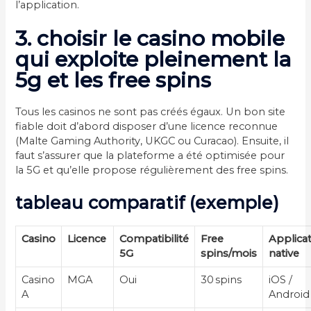
l’application.
3. choisir le casino mobile
qui exploite pleinement la
5g et les free spins
Tous les casinos ne sont pas créés égaux. Un bon site
fiable doit d’abord disposer d’une licence reconnue
(Malte Gaming Authority, UKGC ou Curacao). Ensuite, il
faut s’assurer que la plateforme a été optimisée pour
la 5G et qu’elle propose régulièrement des free spins.
tableau comparatif (exemple)
Casino
Licence
Compatibilité
Free
Applica
5G
spins/mois
native
Casino
MGA
Oui
30 spins
iOS /
A
Android