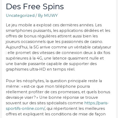
Des Free Spins
Uncategorized
/ By
MUWY
Le jeu mobile a explosé ces dernières années. Les
smartphones puissants, les applications dédiées et les
offres de bonus régulières attirent aussi bien les
joueurs occasionnels que les passionnés de casino.
Aujourd’hui, la 5G arrive comme un véritable catalyseur
: elle promet des vitesses de connexion deux à dix fois
supérieures à la 4G, une latence quasiment nulle et
une bande passante capable de supporter des
graphismes ultra‑HD en temps réel.
Pour les néophytes, la question principale reste la
même : « est‑ce que mon téléphone pourra
réellement profiter de ces promesses, et quels bonus
devrais‑je viser ? » Une bonne réponse se trouve
souvent sur des sites spécialisés comme
https://paris-
sportifs-online.com/
, qui répertorient les meilleures
offres et expliquent les conditions de mise de façon