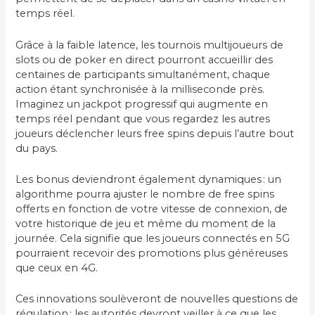
temps réel.
Grâce à la faible latence, les tournois multijoueurs de
slots ou de poker en direct pourront accueillir des
centaines de participants simultanément, chaque
action étant synchronisée à la milliseconde près.
Imaginez un jackpot progressif qui augmente en
temps réel pendant que vous regardez les autres
joueurs déclencher leurs free spins depuis l’autre bout
du pays.
Les bonus deviendront également dynamiques : un
algorithme pourra ajuster le nombre de free spins
offerts en fonction de votre vitesse de connexion, de
votre historique de jeu et même du moment de la
journée. Cela signifie que les joueurs connectés en 5G
pourraient recevoir des promotions plus généreuses
que ceux en 4G.
Ces innovations soulèveront de nouvelles questions de
régulation ; les autorités devront veiller à ce que les