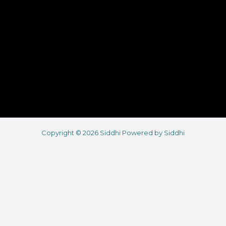
Copyright © 2026 Siddhi Powered by Siddhi