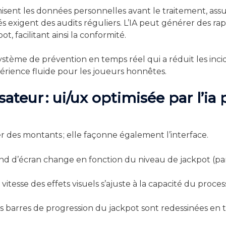
sent les données personnelles avant le traitement, assura
tés exigent des audits réguliers. L’IA peut générer des ra
, facilitant ainsi la conformité.
stème de prévention en temps réel qui a réduit les incid
érience fluide pour les joueurs honnêtes.
isateur : ui/ux optimisée par l’ia
er des montants ; elle façonne également l’interface.
ond d’écran change en fonction du niveau de jackpot (par
a vitesse des effets visuels s’ajuste à la capacité du pro
es barres de progression du jackpot sont redessinées en 