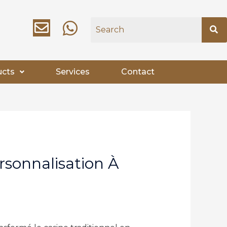
ucts
Services
Contact
rsonnalisation À