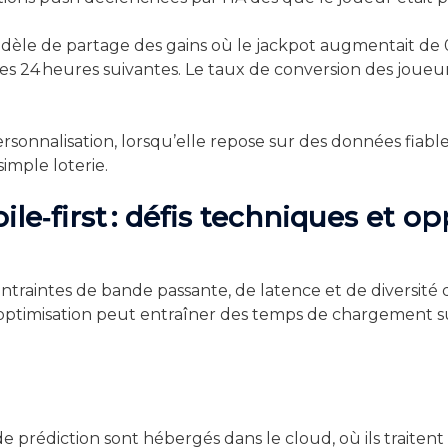
dèle de partage des gains où le jackpot augmentait de 
s 24 heures suivantes. Le taux de conversion des joueurs
onnalisation, lorsqu’elle repose sur des données fiable
simple loterie.
ile‑first : défis techniques et o
raintes de bande passante, de latence et de diversité d’
optimisation peut entraîner des temps de chargement sup
de prédiction sont hébergés dans le cloud, où ils traitent