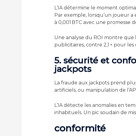
L’IA détermine le moment optimal
Par exemple, lorsqu’un joueur a e
à 0,001 BTC avec une promesse d
Une analyse du ROI montre que le
publicitaires, contre 2,1 × pour l
5. sécurité et conf
jackpots
La fraude aux jackpots prend plus
artificiels, ou manipulation de l’
L’IA détecte les anomalies en tem
inhabituels. Un pic soudain de mi
conformité