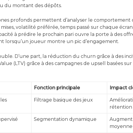
ou du montant des dépôts.
rones profonds permettent d’analyser le comportement 
s mises, volatilité préférée, temps passé sur chaque éc
apacité à prédire le prochain pari ouvre la porte à des of
ent lorsqu’un joueur montre un pic d’engagement.
ouble. D’une part, la réduction du churn grâce à des inci
 Value (LTV) grâce à des campagnes de upsell basées sur
Fonction principale
Impact cl
les
Filtrage basique des jeux
Améliorat
rétention
upervisé
Segmentation dynamique
Augmenta
moyenne