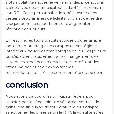
slots à volatilité moyenne verra ainsi des promotions
ciblées avec des multiplicateurs adaptés, maximisant
son ROI. Cette personnalisation, déjà testée dans
certains programmes de fidélité, promet de rendre
chaque bonus plus pertinent et d’augmenter la
rétention des joueurs.
En résumé, les tours gratuits évoluent d’une simple
incitation marketing à un composant stratégique
intégré aux nouvelles technologies de jeu. Les joueurs
qui s’adaptent rapidement à ces changements – en
suivant les tendances blockchain, en profitant des
offres live‑dealer et en exploitant les
recommandations IA – resteront en tête du peloton.
conclusion
Nous avons parcouru les principaux leviers pour
transformer les free spins en véritables sources de
gains : choisir le type de tour gratuit le plus adapté,
sélectionner les offres selon le RTP, la volatilité et les