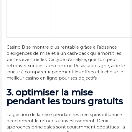
Casino B se montre plus rentable grâce à l’absence
d’exigences de mise et à un cash‑back qui amortit les
pertes éventuelles. Ce type d’analyse, que l’on peut
retrouver sur des sites comme Reseauconsigne, aide le
joueur à comparer rapidement les offres et à choisir le
meilleur casino en ligne pour ses objectifs.
3. optimiser la mise
pendant les tours gratuits
La gestion de la mise pendant les free spins influence
directement le retour sur investissement. Deux
approches principales sont couramment débattues : la