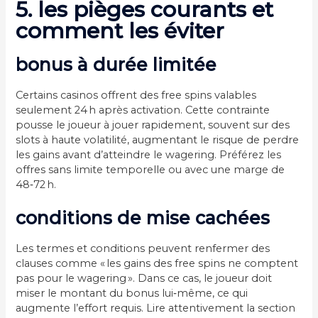
5. les pièges courants et
comment les éviter
bonus à durée limitée
Certains casinos offrent des free spins valables
seulement 24 h après activation. Cette contrainte
pousse le joueur à jouer rapidement, souvent sur des
slots à haute volatilité, augmentant le risque de perdre
les gains avant d’atteindre le wagering. Préférez les
offres sans limite temporelle ou avec une marge de
48‑72 h.
conditions de mise cachées
Les termes et conditions peuvent renfermer des
clauses comme « les gains des free spins ne comptent
pas pour le wagering ». Dans ce cas, le joueur doit
miser le montant du bonus lui‑même, ce qui
augmente l’effort requis. Lire attentivement la section