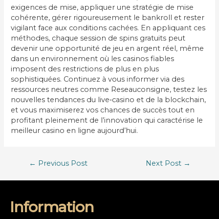
exigences de mise, appliquer une stratégie de mise
cohérente, gérer rigoureusement le bankroll et rester
vigilant face aux conditions cachées. En appliquant ces
méthodes, chaque session de spins gratuits peut
devenir une opportunité de jeu en argent réel, même
dans un environnement où les casinos fiables
imposent des restrictions de plus en plus
sophistiquées. Continuez à vous informer via des
ressources neutres comme Reseauconsigne, testez les
nouvelles tendances du live‑casino et de la blockchain,
et vous maximiserez vos chances de succès tout en
profitant pleinement de l’innovation qui caractérise le
meilleur casino en ligne aujourd’hui.
←
Previous Post
Next Post
→
Information