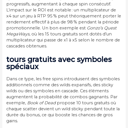
progressifs, augmentant à chaque spin consécutif.
L’impact sur le ROI est notable : un multiplicateur de
x4 sur un jeu à RTP 95 % peut théoriquement porter le
rendement effectif à plus de 98 % pendant la période
promotionnelle. Un bon exemple est
Gonzo’s Quest
MegaWays
, où les 15 tours gratuits sont dotés d’un
multiplicateur qui passe de x1 à x5 selon le nombre de
cascades obtenues.
tours gratuits avec symboles
spéciaux
Dans ce type, les free spins introduisent des symboles
additionnels comme des wilds expansifs, des sticky
wilds ou des symboles en cascade. Ces éléments
augmentent la probabilité de combos gagnants. Par
exemple,
Book of Dead
propose 10 tours gratuits où
chaque scatter devient un wild sticky pendant toute la
durée du bonus, ce qui booste les chances de gros
gains.