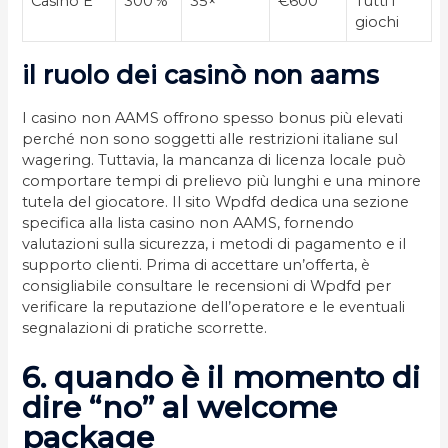
Casino E
300 %
35×
€600
Tutti i
giochi
il ruolo dei casinò non aams
I casino non AAMS offrono spesso bonus più elevati
perché non sono soggetti alle restrizioni italiane sul
wagering. Tuttavia, la mancanza di licenza locale può
comportare tempi di prelievo più lunghi e una minore
tutela del giocatore. Il sito Wpdfd dedica una sezione
specifica alla lista casino non AAMS, fornendo
valutazioni sulla sicurezza, i metodi di pagamento e il
supporto clienti. Prima di accettare un’offerta, è
consigliabile consultare le recensioni di Wpdfd per
verificare la reputazione dell’operatore e le eventuali
segnalazioni di pratiche scorrette.
6. quando è il momento di
dire “no” al welcome
package