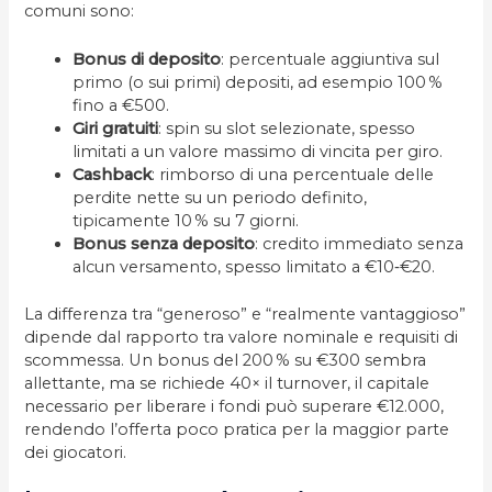
comuni sono:
Bonus di deposito
: percentuale aggiuntiva sul
primo (o sui primi) depositi, ad esempio 100 %
fino a €500.
Giri gratuiti
: spin su slot selezionate, spesso
limitati a un valore massimo di vincita per giro.
Cashback
: rimborso di una percentuale delle
perdite nette su un periodo definito,
tipicamente 10 % su 7 giorni.
Bonus senza deposito
: credito immediato senza
alcun versamento, spesso limitato a €10‑€20.
La differenza tra “generoso” e “realmente vantaggioso”
dipende dal rapporto tra valore nominale e requisiti di
scommessa. Un bonus del 200 % su €300 sembra
allettante, ma se richiede 40× il turnover, il capitale
necessario per liberare i fondi può superare €12.000,
rendendo l’offerta poco pratica per la maggior parte
dei giocatori.