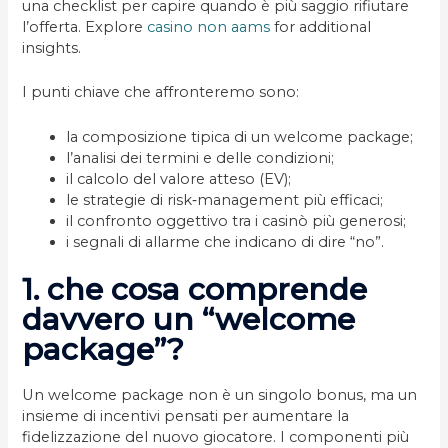
una checklist per capire quando è più saggio rifiutare
l’offerta. Explore
casino non aams
for additional
insights.
I punti chiave che affronteremo sono:
la composizione tipica di un welcome package;
l’analisi dei termini e delle condizioni;
il calcolo del valore atteso (EV);
le strategie di risk‑management più efficaci;
il confronto oggettivo tra i casinò più generosi;
i segnali di allarme che indicano di dire “no”.
1. che cosa comprende
davvero un “welcome
package”?
Un welcome package non è un singolo bonus, ma un
insieme di incentivi pensati per aumentare la
fidelizzazione del nuovo giocatore. I componenti più