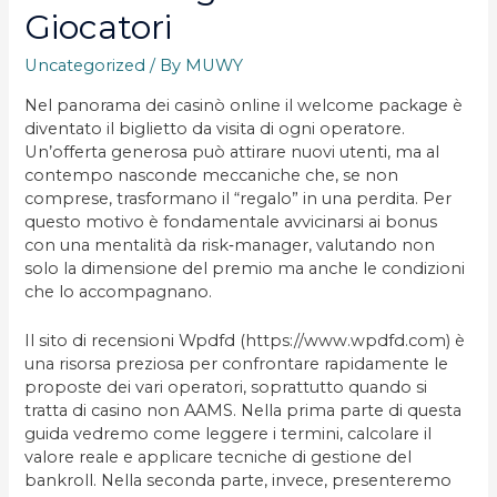
Giocatori
Uncategorized
/ By
MUWY
Nel panorama dei casinò online il welcome package è
diventato il biglietto da visita di ogni operatore.
Un’offerta generosa può attirare nuovi utenti, ma al
contempo nasconde meccaniche che, se non
comprese, trasformano il “regalo” in una perdita. Per
questo motivo è fondamentale avvicinarsi ai bonus
con una mentalità da risk‑manager, valutando non
solo la dimensione del premio ma anche le condizioni
che lo accompagnano.
Il sito di recensioni Wpdfd (https://www.wpdfd.com) è
una risorsa preziosa per confrontare rapidamente le
proposte dei vari operatori, soprattutto quando si
tratta di casino non AAMS. Nella prima parte di questa
guida vedremo come leggere i termini, calcolare il
valore reale e applicare tecniche di gestione del
bankroll. Nella seconda parte, invece, presenteremo