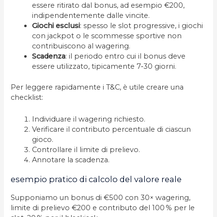
essere ritirato dal bonus, ad esempio €200,
indipendentemente dalle vincite.
Giochi esclusi
: spesso le slot progressive, i giochi
con jackpot o le scommesse sportive non
contribuiscono al wagering.
Scadenza
: il periodo entro cui il bonus deve
essere utilizzato, tipicamente 7‑30 giorni.
Per leggere rapidamente i T&C, è utile creare una
checklist:
Individuare il wagering richiesto.
Verificare il contributo percentuale di ciascun
gioco.
Controllare il limite di prelievo.
Annotare la scadenza.
esempio pratico di calcolo del valore reale
Supponiamo un bonus di €500 con 30× wagering,
limite di prelievo €200 e contributo del 100 % per le