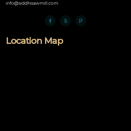
info@siddhisawmill.com
Location Map