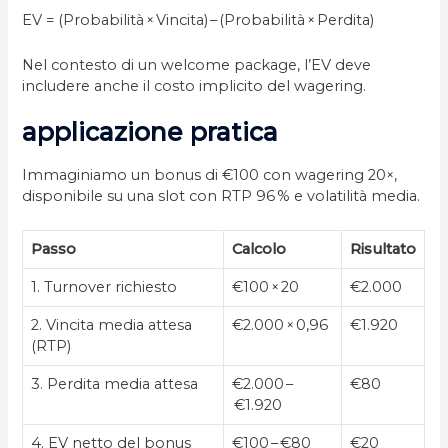
EV = (Probabilità × Vincita) – (Probabilità × Perdita)
Nel contesto di un welcome package, l’EV deve
includere anche il costo implicito del wagering.
applicazione pratica
Immaginiamo un bonus di €100 con wagering 20×,
disponibile su una slot con RTP 96 % e volatilità media.
Passo
Calcolo
Risultato
1. Turnover richiesto
€100 × 20
€2.000
2. Vincita media attesa
€2.000 × 0,96
€1.920
(RTP)
3. Perdita media attesa
€2.000 –
€80
€1.920
4. EV netto del bonus
€100 – €80
€20