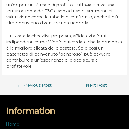
un’opportunità reale di profitto. Tuttavia, senza una
lettura attenta dei T&C e senza l’uso di strumenti di
valutazione come le tabelle di confronto, anche il più
alto bonus può diventare una trappola.
Utilizzate la checklist proposta, affidatevi a fonti
indipendenti come Wpdfd e ricordate che la prudenza
è la migliore alleata del giocatore. Solo così un
pacchetto di benvenuto “generoso” può davvero
contribuire a un’esperienza di gioco sicura e
profittevole.
←
Previous Post
Next Post
→
Information
Home