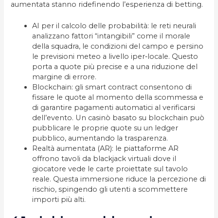
aumentata stanno ridefinendo l’esperienza di betting.
AI per il calcolo delle probabilità: le reti neurali
analizzano fattori “intangibili” come il morale
della squadra, le condizioni del campo e persino
le previsioni meteo a livello iper‑locale. Questo
porta a quote più precise e a una riduzione del
margine di errore.
Blockchain: gli smart contract consentono di
fissare le quote al momento della scommessa e
di garantire pagamenti automatici al verificarsi
dell’evento. Un casinò basato su blockchain può
pubblicare le proprie quote su un ledger
pubblico, aumentando la trasparenza.
Realtà aumentata (AR): le piattaforme AR
offrono tavoli da blackjack virtuali dove il
giocatore vede le carte proiettate sul tavolo
reale. Questa immersione riduce la percezione di
rischio, spingendo gli utenti a scommettere
importi più alti.