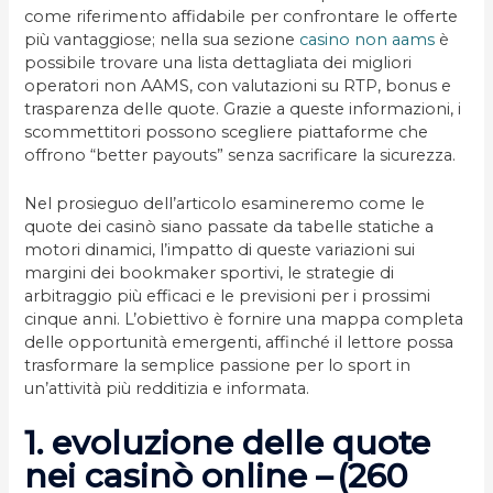
come riferimento affidabile per confrontare le offerte
più vantaggiose; nella sua sezione
casino non aams
è
possibile trovare una lista dettagliata dei migliori
operatori non AAMS, con valutazioni su RTP, bonus e
trasparenza delle quote. Grazie a queste informazioni, i
scommettitori possono scegliere piattaforme che
offrono “better payouts” senza sacrificare la sicurezza.
Nel prosieguo dell’articolo esamineremo come le
quote dei casinò siano passate da tabelle statiche a
motori dinamici, l’impatto di queste variazioni sui
margini dei bookmaker sportivi, le strategie di
arbitraggio più efficaci e le previsioni per i prossimi
cinque anni. L’obiettivo è fornire una mappa completa
delle opportunità emergenti, affinché il lettore possa
trasformare la semplice passione per lo sport in
un’attività più redditizia e informata.
1. evoluzione delle quote
nei casinò online – (260