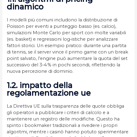
dinamico
I modelli più comuni includono la distribuzione di
Poisson per eventi a punteggio basso (es. calcio),
simulazioni Monte Carlo per sport con molte variabili
(es. basket) e regressioni log‑istiche per analizzare
fattori storici. Un esempio pratico: durante una partita
di tennis, se il server vince il primo game con un break
point salvato, l’engine può aumentare la quota del set
successivo del 3‑4 % in pochi secondi, riflettendo la
nuova percezione di dominio.
1.2. impatto della
regolamentazione ue
La Direttiva UE sulla trasparenza delle quote obbliga
gli operatori a pubblicare i criteri di calcolo e a
mantenere un registro delle modifiche. Questo ha
spinto i bookmaker tradizionali a rivedere i propri
algoritmi, mentre i casinò hanno potuto sperimentare