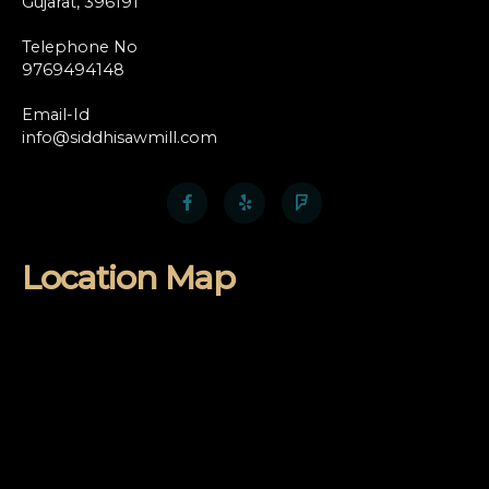
Gujarat, 396191
Telephone No
9769494148
Email-Id
info@siddhisawmill.com
Location Map