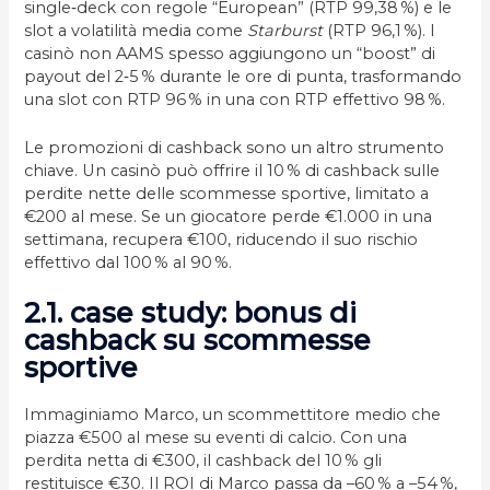
single‑deck con regole “European” (RTP 99,38 %) e le
slot a volatilità media come
Starburst
(RTP 96,1 %). I
casinò non AAMS spesso aggiungono un “boost” di
payout del 2‑5 % durante le ore di punta, trasformando
una slot con RTP 96 % in una con RTP effettivo 98 %.
Le promozioni di cashback sono un altro strumento
chiave. Un casinò può offrire il 10 % di cashback sulle
perdite nette delle scommesse sportive, limitato a
€200 al mese. Se un giocatore perde €1.000 in una
settimana, recupera €100, riducendo il suo rischio
effettivo dal 100 % al 90 %.
2.1. case study: bonus di
cashback su scommesse
sportive
Immaginiamo Marco, un scommettitore medio che
piazza €500 al mese su eventi di calcio. Con una
perdita netta di €300, il cashback del 10 % gli
restituisce €30. Il ROI di Marco passa da –60 % a –54 %,