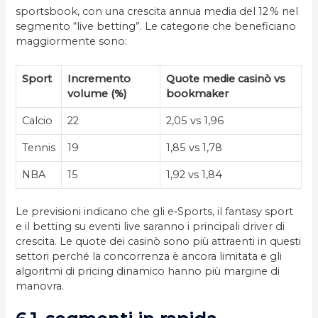
sportsbook, con una crescita annua media del 12 % nel
segmento “live betting”. Le categorie che beneficiano
maggiormente sono:
Sport
Incremento
Quote medie casinò vs
volume (%)
bookmaker
Calcio
22
2,05 vs 1,96
Tennis
19
1,85 vs 1,78
NBA
15
1,92 vs 1,84
Le previsioni indicano che gli e‑Sports, il fantasy sport
e il betting su eventi live saranno i principali driver di
crescita. Le quote dei casinò sono più attraenti in questi
settori perché la concorrenza è ancora limitata e gli
algoritmi di pricing dinamico hanno più margine di
manovra.