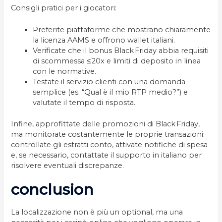
Consigli pratici per i giocatori:
Preferite piattaforme che mostrano chiaramente
la licenza AAMS e offrono wallet italiani.
Verificate che il bonus Black Friday abbia requisiti
di scommessa ≤ 20x e limiti di deposito in linea
con le normative.
Testate il servizio clienti con una domanda
semplice (es. “Qual è il mio RTP medio?”) e
valutate il tempo di risposta.
Infine, approfittate delle promozioni di Black Friday,
ma monitorate costantemente le proprie transazioni:
controllate gli estratti conto, attivate notifiche di spesa
e, se necessario, contattate il supporto in italiano per
risolvere eventuali discrepanze.
conclusion
La localizzazione non è più un optional, ma una