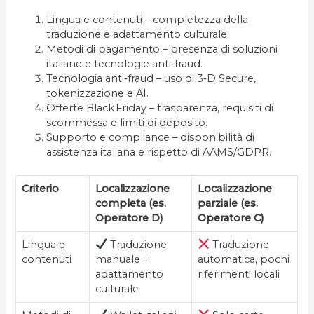
Lingua e contenuti – completezza della
traduzione e adattamento culturale.
Metodi di pagamento – presenza di soluzioni
italiane e tecnologie anti‑fraud.
Tecnologia anti‑fraud – uso di 3‑D Secure,
tokenizzazione e AI.
Offerte Black Friday – trasparenza, requisiti di
scommessa e limiti di deposito.
Supporto e compliance – disponibilità di
assistenza italiana e rispetto di AAMS/GDPR.
Criterio
Localizzazione
Localizzazione
completa (es.
parziale (es.
Operatore D)
Operatore C)
Lingua e
Traduzione
Traduzione
contenuti
manuale +
automatica, pochi
adattamento
riferimenti locali
culturale