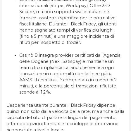
internazionali (Stripe, Worldpay). Offre 3‑D
Secure, ma non supporta wallet italiani né
fornisce assistenza specifica per le normative
fiscali italiane. Durante il Black Friday, gli utenti
hanno segnalato tempi di verifica più lunghi
(fino a 5 minuti) e una maggiore incidenza di
rifiuti per “sospetto di frode”.
Casinò B integra provider certificati dall’Agenzia
delle Dogane (Nexi, Satispay) e mantiene un
team di compliance italiano che verifica ogni
transazione in conformità con le linee guida
AAMS. Il checkout è completato in meno di 2
minuti, e la percentuale di transazioni rifiutate
scende al 1,2 %.
L’esperienza utente durante il Black Friday dipende
quindi non solo dalla velocità della rete, ma anche dalla
capacità del sito di parlare la lingua del pagamento,
offrendo opzioni familiari e tecnologie di protezione
riconosciute a livello locale.