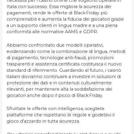
necessità per i casinò online che vogliono operare in
Italia con successo. Essa migliora la sicurezza dei
pagamenti, rende le offerte di Black Friday più
comprensibili e aumenta la fiducia dei giocatori grazie
a un supporto clienti in lingua madre e a una piena
conformità alle normative AAMS e GDPR.
Abbiamo confrontato due modelli operativi,
evidenziando come la combinazione di lingua, metodi
di pagamento, tecnologie anti‑fraud, promozioni
trasparenti e assistenza certificata costituisca il nuovo
standard di riferimento. Guardando al futuro, i casinò
italiani dovranno continuare a investire in soluzioni di
protezione dei dati e in contenuti culturalmente
rilevanti, per mantenere alta la soddisfazione dei
giocatori anche dopo il picco di Black Friday.
Sfruttate le offerte con intelligenza, scegliete
piattaforme che rispettano le regole e godetevi il
gioco d’azzardo in tutta sicurezza.