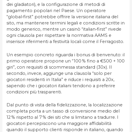
dei gladiatori), e la configurazione di metodi di
pagamento popolari nel Paese. Un operatore
“global‑first” potrebbe offrire la versione italiana del
sito, ma mantenere termini legali e condizioni scritte in
modo generico, mentre un casinò “italian‑first” rivede
ogni clausola per rispettare la normativa AAMS e
inserisce riferimenti a festività locali come il Ferragosto.
Un esempio concreto riguarda i bonus di benvenuto: il
primo operatore propone un “100 % fino a €500 + 100
giri”, con requisiti di scommessa standard (30x). Il
secondo, invece, aggiunge una clausola “solo per
giocatori residenti in Italia” e riduce i requisiti a 20x,
sapendo che i giocatori italiani tendono a preferire
condizioni più trasparenti.
Dal punto di vista della fidelizzazione, la localizzazione
completa porta a un tasso di conversione medio del
12 % rispetto al 7 % dei siti che si limitano a tradurre. I
giocatori percepiscono una maggiore affidabilità
quando il supporto clienti risponde in italiano, quando