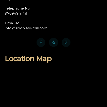
Telephone No
9769494148
Email-Id
info@siddhisawmill.com
Location Map