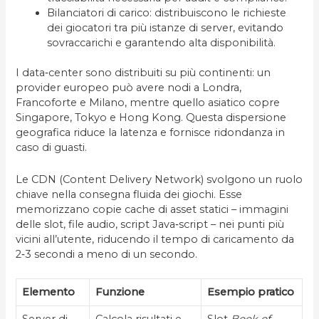
Bilanciatori di carico: distribuiscono le richieste
dei giocatori tra più istanze di server, evitando
sovraccarichi e garantendo alta disponibilità.
I data‑center sono distribuiti su più continenti: un
provider europeo può avere nodi a Londra,
Francoforte e Milano, mentre quello asiatico copre
Singapore, Tokyo e Hong Kong. Questa dispersione
geografica riduce la latenza e fornisce ridondanza in
caso di guasti.
Le CDN (Content Delivery Network) svolgono un ruolo
chiave nella consegna fluida dei giochi. Esse
memorizzano copie cache di asset statici – immagini
delle slot, file audio, script Java‑script – nei punti più
vicini all’utente, riducendo il tempo di caricamento da
2‑3 secondi a meno di un secondo.
Elemento
Funzione
Esempio pratico