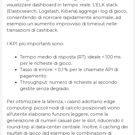
visualizzare dashboard in tempo reale. L’ELK stack
(Elasticsearch, Logstash, Kibana) aggrega i log di gioco,
consentendo di ricercare rapidamente anomalie, ad
esempio un aumento improvviso di timeout nelle
transazioni di cashback.
I KPI più importanti sono:
Tempo medio di risposta (RT): ideale < 100 ms
per le richieste di gioco.
Tasso di errore: < 0,1 % per le chiamate API di
pagamento.
Throughput: numero di richieste al secondo
gestite senza degrado.
Per ottimizzare la latenza, i casinò adottano edge
computing: piccoli nodi di calcolo posizionati vicino
all’utente elaborano funzioni leggere, come la
generazione di numeri casuali per le slot, riducendo il
round‑trip al data‑center centrale. Inoltre, il caching dei
risultati di gioco (ad esempio le combinazioni di