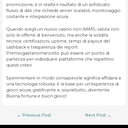
promozione, è in realtà il risultato di un sofisticato
flusso di dati che richiede server scalabili, monitoraggio
costante e integrazione sicura.
Quando scegli un nuovo casino non AAMS, valuta non
solo le offerte di benvenuto, ma anche la solidità
tecnica: certificazioni, uptime, tempi di payout del
cashback e trasparenza dei report.
Premiogaetanomarzotto può essere un punto di
partenza per individuare piattaforme che rispettino
questi criteri.
Sperimentare in modo consapevole significa affidarsi a
una tecnologia robusta: è la base per un’esperienza di
gioco sicura, gratificante e, soprattutto, divertente.
Buona fortuna e buon gioco!
←
Previous Post
Next Post
→