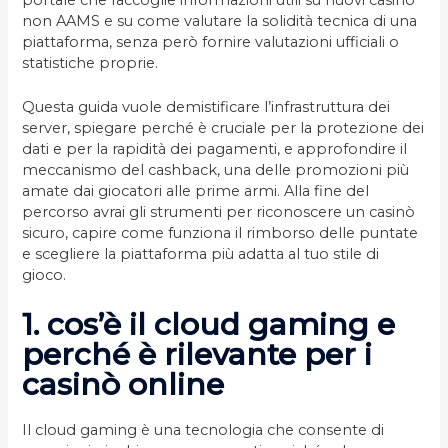
portale che raccoglie informazioni utili su nuovi casino
non AAMS e su come valutare la solidità tecnica di una
piattaforma, senza però fornire valutazioni ufficiali o
statistiche proprie.
Questa guida vuole demistificare l’infrastruttura dei
server, spiegare perché è cruciale per la protezione dei
dati e per la rapidità dei pagamenti, e approfondire il
meccanismo del cashback, una delle promozioni più
amate dai giocatori alle prime armi. Alla fine del
percorso avrai gli strumenti per riconoscere un casinò
sicuro, capire come funziona il rimborso delle puntate
e scegliere la piattaforma più adatta al tuo stile di
gioco.
1. cos’è il cloud gaming e
perché è rilevante per i
casinò online
Il cloud gaming è una tecnologia che consente di