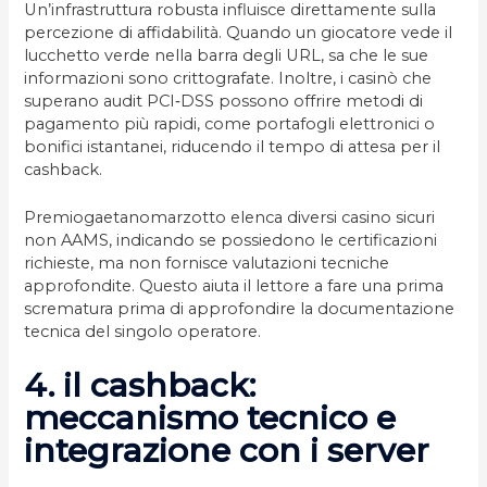
Un’infrastruttura robusta influisce direttamente sulla
percezione di affidabilità. Quando un giocatore vede il
lucchetto verde nella barra degli URL, sa che le sue
informazioni sono crittografate. Inoltre, i casinò che
superano audit PCI‑DSS possono offrire metodi di
pagamento più rapidi, come portafogli elettronici o
bonifici istantanei, riducendo il tempo di attesa per il
cashback.
Premiogaetanomarzotto elenca diversi casino sicuri
non AAMS, indicando se possiedono le certificazioni
richieste, ma non fornisce valutazioni tecniche
approfondite. Questo aiuta il lettore a fare una prima
scrematura prima di approfondire la documentazione
tecnica del singolo operatore.
4. il cashback:
meccanismo tecnico e
integrazione con i server