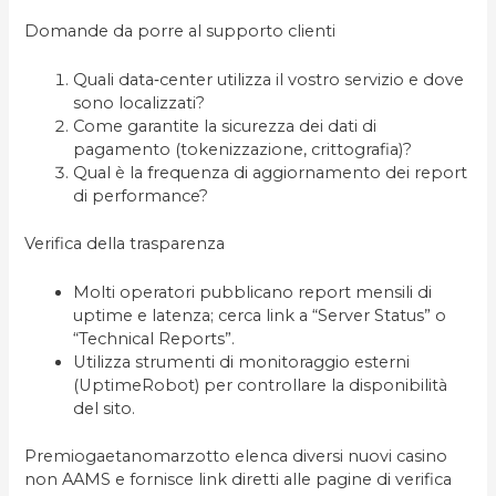
Domande da porre al supporto clienti
Quali data‑center utilizza il vostro servizio e dove
sono localizzati?
Come garantite la sicurezza dei dati di
pagamento (tokenizzazione, crittografia)?
Qual è la frequenza di aggiornamento dei report
di performance?
Verifica della trasparenza
Molti operatori pubblicano report mensili di
uptime e latenza; cerca link a “Server Status” o
“Technical Reports”.
Utilizza strumenti di monitoraggio esterni
(UptimeRobot) per controllare la disponibilità
del sito.
Premiogaetanomarzotto elenca diversi nuovi casino
non AAMS e fornisce link diretti alle pagine di verifica