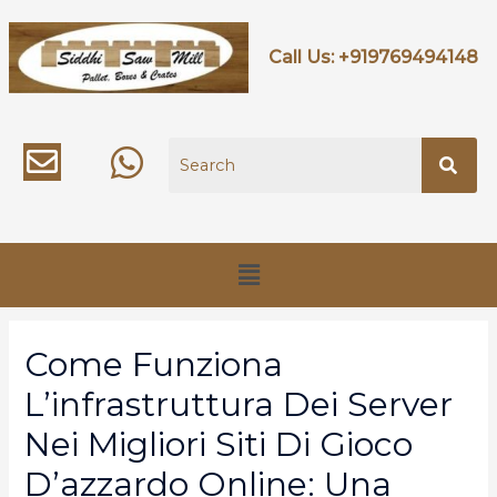
Call Us:
+919769494148
Come Funziona
L’infrastruttura Dei Server
Nei Migliori Siti Di Gioco
D’azzardo Online: Una